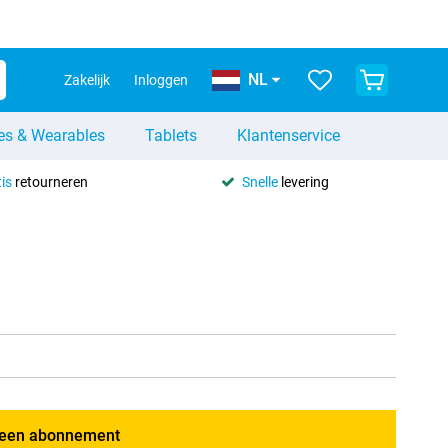
NL
Zakelijk
Inloggen
es & Wearables
Tablets
Klantenservice
is
retourneren
Snelle
levering
een abonnement