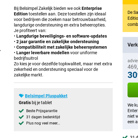
Bij Belsimpel Zakelijk bieden we ook
Enterprise
De Sa
Edition
toestellen aan. Deze toestellen zijn ideaal
Editi
voor bedrijven die zoeken naar betrouwbaarheid,
comb
langdurige ondersteuning en extra beheeropties.
Je profiteert van:
•
Langdurige beveiligings- en software-updates
•
2 jaar garantie en zakelijke ondersteuning
Verk
•
Compatibiliteit met zakelijke beheersystemen
•
Langer leverbare modellen
voor uniforme
bedrijfsuitrol
advie
Zo kies je voor dezelfde topkwaliteit, maar met extra
469
zekerheid en ondersteuning speciaal voor de
30
zakelijke markt.
Belsimpel Pluspakket
Gratis
bij je tablet
We ku
Enter
Beste Prijsgarantie
niet 
31 dagen bedenktijd
een a
Plus nog veel meer...
31 d