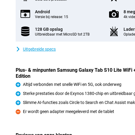
Android
8 meg
Versie bij release: 15
4k vid
128 GB opslag
Lader
Uitbreidbaar met MicroSD tot 2TB
Oplade
Uitgebreide specs
Plus- & minpunten Samsung Galaxy Tab S10 Lite WiFi +
Edition
Altijd verbonden met snelle WiFi en 5G, ook onderweg
Pluspunt
Sterke prestaties door de Exynos 1380-chip en uitbreidbaar
Pluspunt
Slimme AI-functies zoals Circle to Search en Chat Assist mak
Pluspunt
Er wordt geen adapter meegeleverd met de tablet
Minpunt