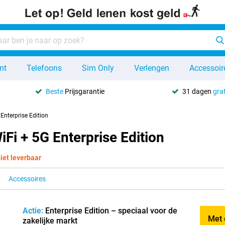
nt
Telefoons
Sim Only
Verlengen
Accessoir
Beste
Prijsgarantie
31 dagen
grat
Enterprise Edition
Fi + 5G Enterprise Edition
niet leverbaar
Accessoires
Actie:
Enterprise Edition – speciaal voor de
Met 
zakelijke markt