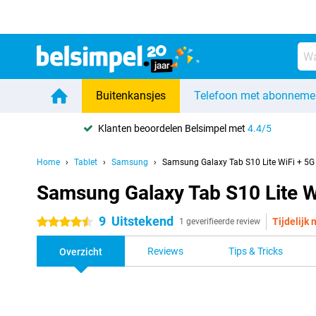
Buitenkansjes
Telefoon met abonneme
Klanten beoordelen Belsimpel met
4.4/5
Home
Tablet
Samsung
Samsung Galaxy Tab S10 Lite WiFi + 5G 
Samsung Galaxy Tab S10 Lite Wi
9
Uitstekend
Tijdelijk 
4.5 sterren
1 geverifieerde review
Reviews
Tips & Tricks
Overzicht