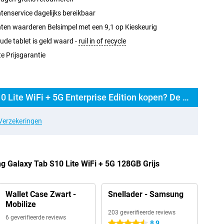
tenservice dagelijks bereikbaar
ten waarderen Belsimpel met een 9,1 op Kieskeurig
ude tablet is geld waard -
ruil in of recycle
e Prijsgarantie
Samsung Galaxy Tab S10 Lite WiFi + 5G Enterprise Edition kopen? De opties:
Verzekeringen
 Galaxy Tab S10 Lite WiFi + 5G 128GB Grijs
Wallet Case Zwart -
Snellader - Samsung
Mobilize
203 geverifieerde reviews
6 geverifieerde reviews
8,9
4.5 sterren