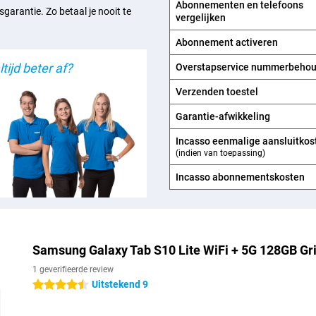
Abonnementen en telefoons
sgarantie. Zo betaal je nooit te
sje. Ideaal voor iedereen die
vergelijken
Abonnement activeren
tijd beter af?
Overstapservice nummerbeho
nterprise Edition beschermd tegen
n dus geen probleem. Dit maakt de
Verzenden toestel
 De stevige behuizing en hoge
 je zeker dat je lang plezier hebt
Garantie-afwikkeling
Incasso eenmalige aansluitkos
(indien van toepassing)
Incasso abonnements­kosten
Samsung Galaxy Tab S10 Lite WiFi + 5G 128GB Grij
1 geverifieerde review
Uitstekend 9
4.5 sterren