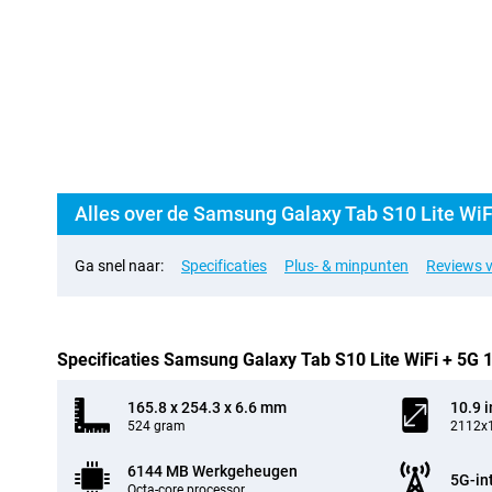
Alles over de Samsung Galaxy Tab S10 Lite WiFi
Ga snel naar:
Specificaties
Plus- & minpunten
Reviews v
Specificaties Samsung Galaxy Tab S10 Lite WiFi + 5G 1
165.8 x 254.3 x 6.6 mm
10.9 
524 gram
2112x1
6144 MB Werkgeheugen
5G-in
Octa-core processor