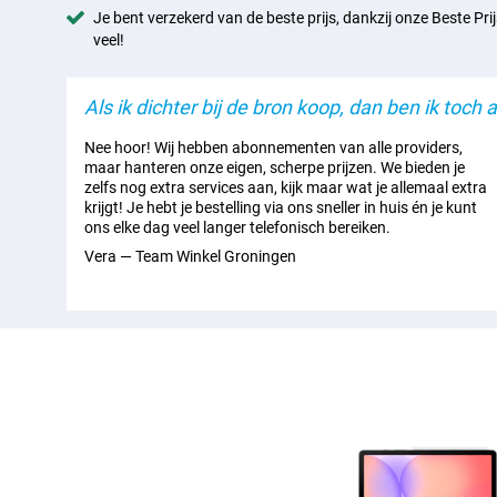
Je bent verzekerd van de beste prijs, dankzij onze Beste Prij
volwaardige Samsung-tablet met topfeatures in een compacter ja
onderweg wil werken of ontspannen.
veel!
Goed beschermd
Als ik dichter bij de bron koop, dan ben ik toch al
Met een IP42-certificering is de Galaxy Tab S10 Lite WiFi + 5G E
spatwater en stof. Een beetje regen of wat kruimels op tafel zij
Nee hoor! Wij hebben abonnementen van alle providers,
tablet ook geschikt voor gebruik in de keuken, tuin of onderweg.
maar hanteren onze eigen, scherpe prijzen. We bieden je
bouwkwaliteit zorgen ervoor dat hij tegen een stootje kan. Zo weet
zelfs nog extra services aan, kijk maar wat je allemaal extra
van je nieuwe tablet.
krijgt! Je hebt je bestelling via ons sneller in huis én je kunt
ons elke dag veel langer telefonisch bereiken.
Vera — Team Winkel Groningen