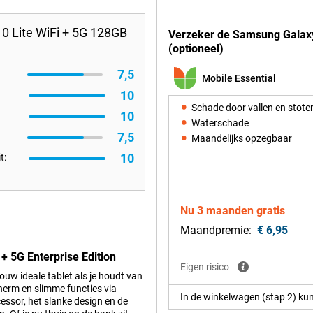
0 Lite WiFi + 5G 128GB
Verzeker de Samsung Galaxy 
(optioneel)
7,5
Mobile Essential
10
Schade door vallen en stote
10
Waterschade
7,5
Maandelijks opzegbaar
10
t:
Nu 3 maanden gratis
Maandpremie:
€ 6,95
+ 5G Enterprise Edition
Eigen risico
ouw ideale tablet als je houdt van
cherm en slimme functies via
In de winkelwagen (stap 2) kun
cessor, het slanke design en de