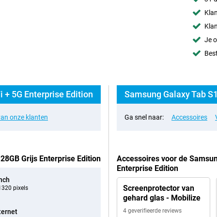
Klan
Klan
Je o
Best
 + 5G Enterprise Edition
an onze klanten
Ga snel naar:
Accessoires
28GB Grijs Enterprise Edition
Accessoires voor de Samsung
Enterprise Edition
inch
Screenprotector van
320 pixels
gehard glas - Mobilize
4 geverifieerde reviews
ternet