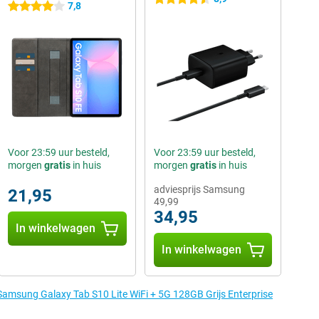
7,8
4 sterren
Voor 23:59 uur besteld,
Voor 23:59 uur besteld,
morgen
gratis
in huis
morgen
gratis
in huis
adviesprijs Samsung
21,95
49,99
34,95
In winkelwagen
In winkelwagen
 Samsung Galaxy Tab S10 Lite WiFi + 5G 128GB Grijs Enterprise