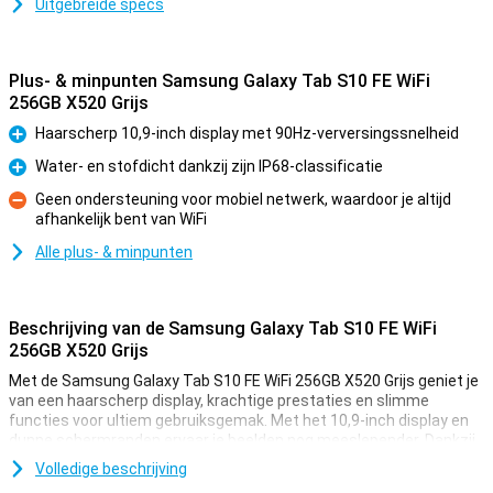
Uitgebreide specs
Plus- & minpunten Samsung Galaxy Tab S10 FE WiFi
256GB X520 Grijs
Haarscherp 10,9-inch display met 90Hz-verversingssnelheid
Pluspunt
Water- en stofdicht dankzij zijn IP68-classificatie
Pluspunt
Geen ondersteuning voor mobiel netwerk, waardoor je altijd
afhankelijk bent van WiFi
Minpunt
Alle plus- & minpunten
Beschrijving van de Samsung Galaxy Tab S10 FE WiFi
256GB X520 Grijs
Met de Samsung Galaxy Tab S10 FE WiFi 256GB X520 Grijs geniet je
van een haarscherp display, krachtige prestaties en slimme
functies voor ultiem gebruiksgemak. Met het 10,9-inch display en
dunne schermranden ervaar je beelden nog meeslepender. Dankzij
de 90Hz-verversingssnelheid en 800 nits helderheid bekijk je
Volledige beschrijving
content vloeiend, zelfs in fel zonlicht. De tablet is IP68-