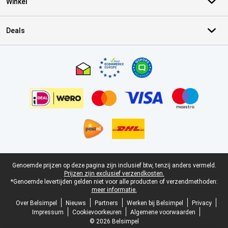
Winkel
Deals
Certificaten, betaalmethoden, bezorgingsdienst partners
Juridische voettekst
Genoemde prijzen op deze pagina zijn inclusief btw, tenzij anders vermeld.
Prijzen zijn exclusief verzendkosten.
*Genoemde levertijden gelden niet voor alle producten of verzendmethoden:
meer informatie.
Over Belsimpel
Nieuws
Partners
Werken bij Belsimpel
Privacy
Impressum
Cookievoorkeuren
Algemene voorwaarden
© 2026 Belsimpel