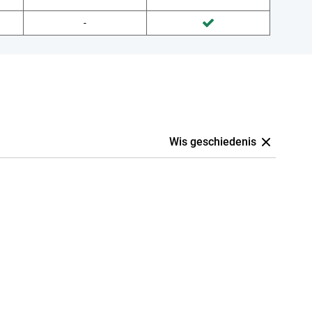
Wordt niet gedaan door Belsimpel
-
Wordt gedaan door Provider
Wis geschiedenis