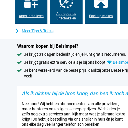
App-updates
Apps installeren
Back-up maken
uitschakelen
Meer Tips & Tricks
Waarom kopen bij Belsimpel?
Je krijgt 31 dagen bedenktijd en je kunt gratis retourneren.
Je krijgt gratis extra service als je bij ons koopt:
Belsimpe
Je bent verzekerd van de beste prijs, dankzij onze Beste Prij
veel!
Als ik dichter bij de bron koop, dan ben ik toch al
Nee hoor! Wij hebben abonnementen van alle providers,
maar hanteren onze eigen, scherpe prijzen. We bieden je
zelfs nog extra services aan, kijk maar wat je allemaal extra
krijgt! Je hebt je bestelling via ons sneller in huis én je kunt
ons elke dag veel langer telefonisch bereiken.