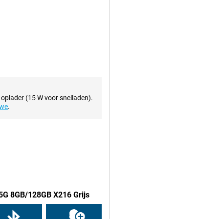
t een resolutie van 5MP. Deze is
ft een schermresolutie van full-
rg mooi en gedetailleerd uit. Bij het
 refresh rate van 90Hz zodat het
 oplader (15 W voor snelladen).
speelt dus eenvoudig muziek over
uwe
.
 Wanneer de interne
epaal je zelf hoeveel opslag je er
e opslag: je kunt het eenvoudig
slag die je nodig hebt.
 5G 8GB/128GB X216 Grijs