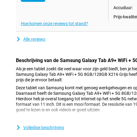
Accuduur:
Prijs-kwalitei
Hoe komen onze reviews tot stand?
Alle reviews
Beschrijving van de Samsung Galaxy Tab A9+ WiFi + 
Als je een tablet zoekt die veel waar voor zijn geld biedt, ben je 
Samsung Galaxy Tab A9+ WiFi + 5G 8GB/128GB X216 Grijs heeft n
prijs die je ervoor betaalt.
Deze tablet van Samsung komt met genoeg werkgeheugen en opsl
Daarnaast heeft de Samsung Galaxy Tab A9+ WiFi + 5G 8GB/128G
Hierdoor heb je overal toegang tot internet op het snelle 5G net
formaat van 11 inch. Dit is een mooi formaat. De resolutie van 
goed te lezen is en ook video's er goed uitzien.
Goede cameraset
Volledige beschrijving
Deze tablet heeft een mooie camera achterop zitten. De hoofdlen
megapixel, waarmee je dus mooie foto's schiet. Deze camera gebru