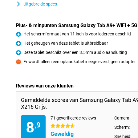
Uitgebreide specs
Plus- & minpunten Samsung Galaxy Tab A9+ WiFi + 5G
Het schermformaat van 11 inch is voor iedereen geschikt
Pluspunt
Het geheugen van deze tablet is uitbreidbaar
Pluspunt
Deze tablet beschikt over een 3.5mm audio aansluiting
Pluspunt
Er wordt alleen een oplaadkabel meegeleverd, geen adapter
Minpunt
Reviews van onze klanten
Gemiddelde scores van Samsung Galaxy Tab A
X216 Grijs:
71 geverifieerde reviews
Camera:
8
,9
4.5 sterren
Scherm:
Geweldig
Snelheid: