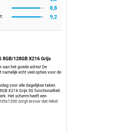
8,8
9,2
t:
5G 8GB/128GB X216 Grijs
hier aan het goede adres! De
amelijk echt veel opties voor de
ag voor alle dagelijkse taken.
B X216 Grijs 5G functionaliteit.
werk. Het scherm heeft een
1920x1200 zorgt ervoor dat tekst
s heeft een resolutie van 8
ik je voor alle normale foto's en