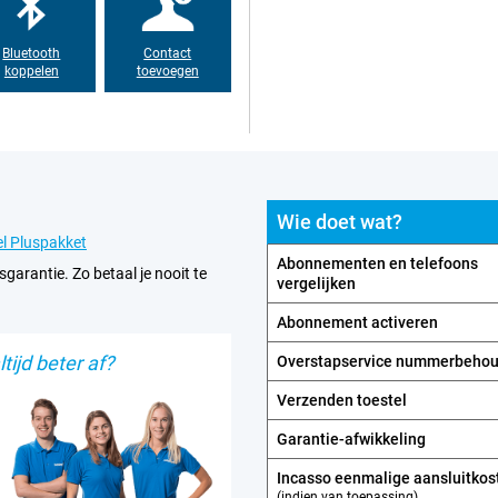
Bluetooth
Contact
koppelen
toevoegen
Wie doet wat?
l Pluspakket
Abonnementen en telefoons
sgarantie. Zo betaal je nooit te
vergelijken
Abonnement activeren
tijd beter af?
Overstapservice nummerbeho
Verzenden toestel
Garantie-afwikkeling
Incasso eenmalige aansluitkos
(indien van toepassing)