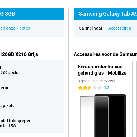
5G 8GB
Samsung Galaxy Tab A9+
an onze klanten
Ga snel naar:
Accessoires
128GB X216 Grijs
Accessoires voor de Samsun
Screenprotector van
ch
gehard glas - Mobilize
200 pixels
3 geverifieerde reviews
4,7
ternet
2.5 sterren
apixels
 niet inbegrepen
n tot 15W