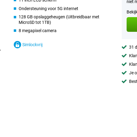
11 inch LCD scherm
niet 
Ondersteuning voor 5G internet
Bekij
128 GB opslaggeheugen (Uitbreidbaar met
MicroSD tot 1TB)
8 megapixel camera
Simlockvrij
31 d
Klan
Klan
Je o
Best