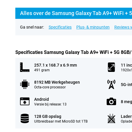
Alles over de Samsung Galaxy Tab A9+ WiFi + 
Ga snel naar:
Specificaties
Plus- & minpunten
Reviews v
Specificaties Samsung Galaxy Tab A9+ WiFi + 5G 8GB/
257.1 x 168.7 x 6.9 mm
11 in
491 gram
1920x1
8192 MB Werkgeheugen
5G-in
Octa-core processor
Android
8 meg
Versie bij release: 13
128 GB opslag
Lader
Uitbreidbaar met MicroSD tot 1TB
Oplade