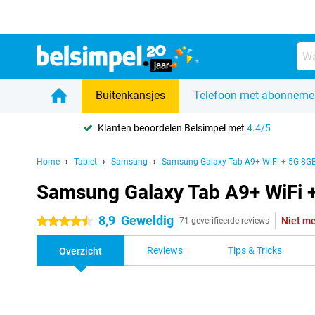
Buitenkansjes
Telefoon met abonneme
Klanten beoordelen Belsimpel met
4.4/5
Home
Tablet
Samsung
Samsung Galaxy Tab A9+ WiFi + 5G 8G
Samsung Galaxy Tab A9+ WiFi 
8,9
Geweldig
Niet me
4.5 sterren
71 geverifieerde reviews
Reviews
Tips & Tricks
Overzicht