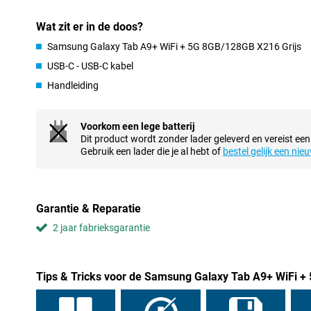
gebruik je dus het vaakst! Deze tablet heeft een selfiecamera me
uiterst geschikt voor videogesprekken.
Wat zit er in de doos?
Samsung Galaxy Tab A9+ WiFi + 5G 8GB/128GB X216 Grijs
Gamen in full-HD
USB-C - USB-C kabel
De Samsung Galaxy Tab A9+ WiFi + 5G 8GB/128GB X216 Grijs hee
HD. Hierdoor is je scherm erg scherp en ziet alles op je tablet er e
Handleiding
scrollen zie je minder haperingen. Het toestel heeft namelijk een
beeld vloeiend zal overlopen.
Voorkom een lege batterij
Altijd nog aux
Dit product wordt zonder lader geleverd en vereist een
Deze Samsung tablet beschikt nog altijd over een aux-poort. Je 
Gebruik een lader die je al hebt of
bestel gelijk een nie
de boxen met een kabel of sluit je favoriete paar oordopjes aan.
opslagcapaciteit toch niet helemaal overeenkomt met je gebruik b
nog bij wilt nemen. Dit toestel beschikt namelijk over uitbreidbar
uitbreiden met een extra geheugenkaartje. Zo heb je precies de op
Garantie & Reparatie
2 jaar fabrieksgarantie
Tips & Tricks voor de Samsung Galaxy Tab A9+ WiFi +