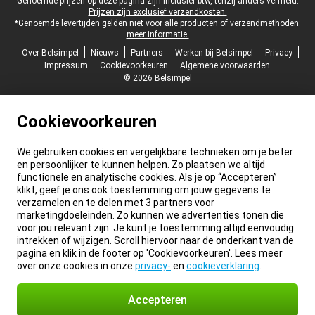
Juridische voettekst
Genoemde prijzen op deze pagina zijn inclusief btw, tenzij anders vermeld.
Prijzen zijn exclusief verzendkosten.
*Genoemde levertijden gelden niet voor alle producten of verzendmethoden:
meer informatie.
Over Belsimpel
Nieuws
Partners
Werken bij Belsimpel
Privacy
Impressum
Cookievoorkeuren
Algemene voorwaarden
© 2026 Belsimpel
Cookievoorkeuren
We gebruiken cookies en vergelijkbare technieken om je beter
en persoonlijker te kunnen helpen. Zo plaatsen we altijd
functionele en analytische cookies. Als je op “Accepteren”
klikt, geef je ons ook toestemming om jouw gegevens te
verzamelen en te delen met 3 partners voor
marketingdoeleinden. Zo kunnen we advertenties tonen die
voor jou relevant zijn. Je kunt je toestemming altijd eenvoudig
intrekken of wijzigen. Scroll hiervoor naar de onderkant van de
pagina en klik in de footer op 'Cookievoorkeuren'. Lees meer
over onze cookies in onze
privacy-
en
cookieverklaring
.
Accepteren