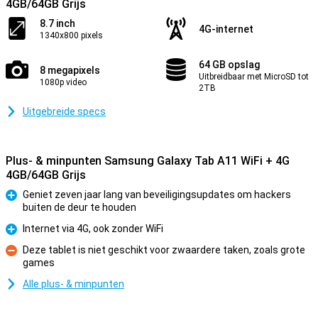
4GB/64GB Grijs
8.7 inch
4G-internet
1340x800 pixels
64 GB opslag
8 megapixels
Uitbreidbaar met MicroSD tot
1080p video
2TB
Uitgebreide specs
Plus- & minpunten Samsung Galaxy Tab A11 WiFi + 4G
4GB/64GB Grijs
Geniet zeven jaar lang van beveiligingsupdates om hackers
buiten de deur te houden
Pluspunt
Internet via 4G, ook zonder WiFi
Pluspunt
Deze tablet is niet geschikt voor zwaardere taken, zoals grote
games
Minpunt
Alle plus- & minpunten