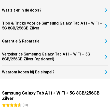
Indrukwekkend entertainment
De Samsung Galaxy Tab A11+ WiFi + 5G 8GB/256GB Zilver tilt jouw
Wat zit er in de doos?
kijk- en luisterervaring naar een hoger niveau. Dankzij de vier
krachtige speakers met Dolby Atmos geniet je van helder, vol en
ruimtelijk geluid. Het 11 inch-scherm heeft een verversingssnelheid
Tips & Tricks voor de Samsung Galaxy Tab A11+ WiFi +
van 90Hz, waardoor alles er vloeiend en levendig uitziet. Of je nu
5G 8GB/256GB Zilver
scrolt, streamt of gamet: alles beweegt soepel over het scherm.
Met de 3,5 mm audiojack sluit je moeiteloos je favoriete
koptelefoon aan. De Samsung Galaxy Tab A11+ is dus helemaal
Garantie & Reparatie
klaar voor entertainment, waar en wanneer je maar wilt. Dompel
jezelf onder in rijke audio en scherpe visuals, en ervaar content
zoals het bedoeld is.
Verzeker de Samsung Galaxy Tab A11+ WiFi + 5G
8GB/256GB Zilver (optioneel)
Waarom kopen bij Belsimpel?
Samsung Galaxy Tab A11+ WiFi + 5G 8GB/256GB
Zilver
4.5 sterren
(
33
)