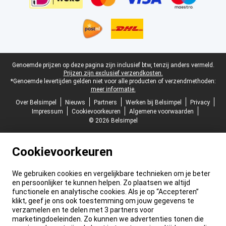
Juridische voettekst
Genoemde prijzen op deze pagina zijn inclusief btw, tenzij anders vermeld.
Prijzen zijn exclusief verzendkosten.
*Genoemde levertijden gelden niet voor alle producten of verzendmethoden:
meer informatie.
Over Belsimpel
Nieuws
Partners
Werken bij Belsimpel
Privacy
Impressum
Cookievoorkeuren
Algemene voorwaarden
© 2026 Belsimpel
Cookievoorkeuren
We gebruiken cookies en vergelijkbare technieken om je beter
en persoonlijker te kunnen helpen. Zo plaatsen we altijd
functionele en analytische cookies. Als je op “Accepteren”
klikt, geef je ons ook toestemming om jouw gegevens te
verzamelen en te delen met 3 partners voor
marketingdoeleinden. Zo kunnen we advertenties tonen die