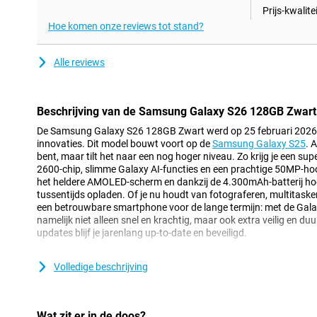
Prijs-kwalitei
Hoe komen onze reviews tot stand?
Alle reviews
Beschrijving van de Samsung Galaxy S26 128GB Zwart
De Samsung Galaxy S26 128GB Zwart werd op 25 februari 2026 
innovaties. Dit model bouwt voort op de
Samsung Galaxy S25
. 
bent, maar tilt het naar een nog hoger niveau. Zo krijg je een su
2600-chip, slimme Galaxy AI-functies en een prachtige 50MP-hoof
het heldere AMOLED-scherm en dankzij de 4.300mAh-batterij hoe
tussentijds opladen. Of je nu houdt van fotograferen, multitas
een betrouwbare smartphone voor de lange termijn: met de Galaxy 
namelijk niet alleen snel en krachtig, maar ook extra veilig en d
updates blijf je jarenlang up-to-date en beveiligd.
Galaxy AI maakt jouw leven makkelijker
Volledige beschrijving
Een van de grootste vernieuwingen van de Galaxy S26 is de slim
helpt je op de achtergrond bij allerlei taken. Zo hoef je zelf minder
begrijpt wat je nodig hebt. Met Now Nudge bijvoorbeeld, krijg je 
Wat zit er in de doos?