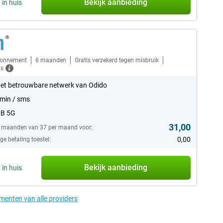
Bekijk aanbieding
n
in huis
bonnement
6 maanden
Gratis verzekerd tegen misbruik
ls
et betrouwbare netwerk van Odido
min / sms
GB 5G
31,00
6 maanden van 37 per maand voor:
0,00
e betaling toestel:
Bekijk aanbieding
n
in huis
ementen van alle providers