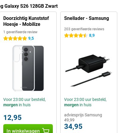
ng Galaxy S26 128GB Zwart
Doorzichtig Kunststof
Snellader - Samsung
Hoesje - Mobilize
203 geverifieerde reviews
1 geverifieerde review
8,9
4.5 sterren
9,5
5 sterren
Voor 23:00 uur besteld,
Voor 23:00 uur besteld,
morgen
in huis
morgen
in huis
adviesprijs Samsung
12,95
49,99
34,95
In winkelwagen