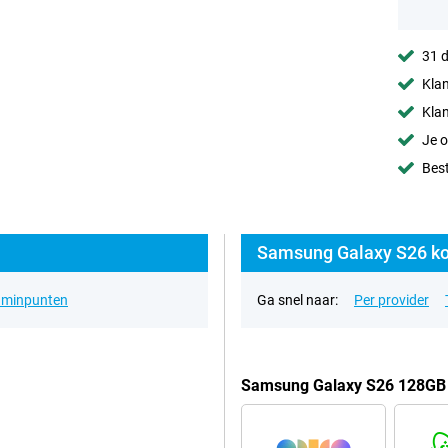
31 d
Klan
Klan
Je o
Best
Samsung Galaxy S26 ko
& minpunten
Ga snel naar:
Per provider
Samsung Galaxy S26 128GB 