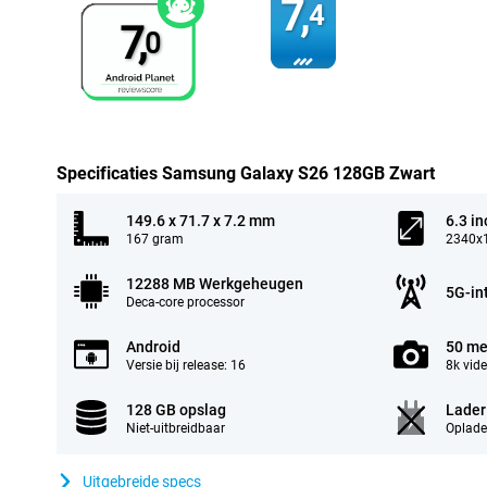
7,
4
7,
0
Specificaties Samsung Galaxy S26 128GB Zwart
149.6 x 71.7 x 7.2 mm
6.3 in
167 gram
2340x1
12288 MB Werkgeheugen
5G-in
Deca-core processor
Android
50 me
Versie bij release: 16
8k vid
128 GB opslag
Lader
Niet-uitbreidbaar
Oplade
Uitgebreide specs