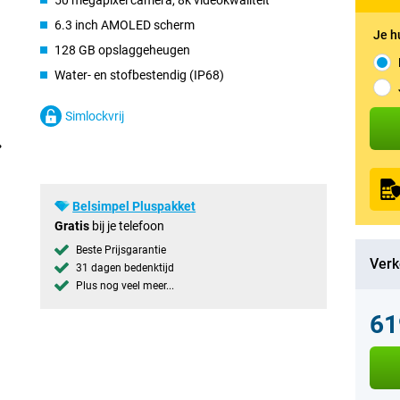
50 megapixel camera, 8k videokwaliteit
6.3 inch AMOLED scherm
Je h
128 GB opslaggeheugen
Water- en stofbestendig (IP68)
Simlockvrij
Belsimpel Pluspakket
Gratis
bij je telefoon
Beste Prijsgarantie
Verk
31 dagen bedenktijd
Plus nog veel meer...
61