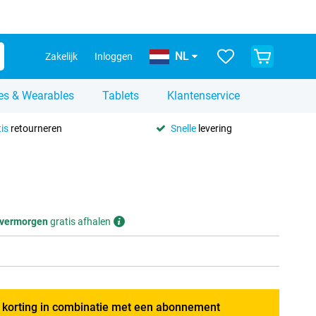
NL
Zakelijk
Inloggen
es & Wearables
Tablets
Klantenservice
is
retourneren
Snelle
levering
vermorgen
gratis afhalen
g korting in combinatie met een abonnement