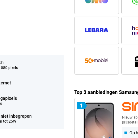
ch
080 pixels
ternet
Top 3 aanbiedingen Samsun
gapixels
eo
1
 niet inbegrepen
Nieuw a
n tot 25W
prijsdetai
Op h