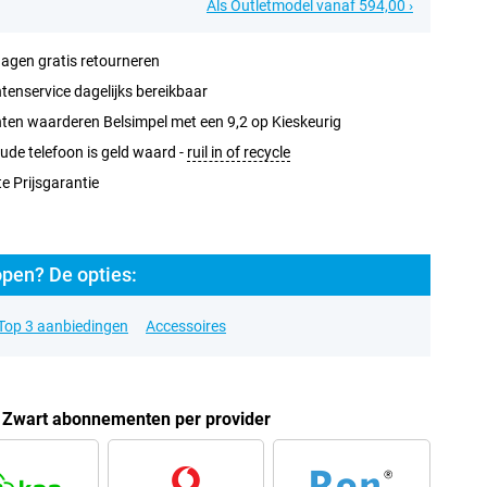
Als Outletmodel vanaf 594,00 ›
agen gratis retourneren
tenservice dagelijks bereikbaar
ten waarderen Belsimpel met een 9,2 op Kieskeurig
ude telefoon is geld waard -
ruil in of recycle
e Prijsgarantie
pen? De opties:
Top 3 aanbiedingen
Accessoires
Zwart abonnementen per provider