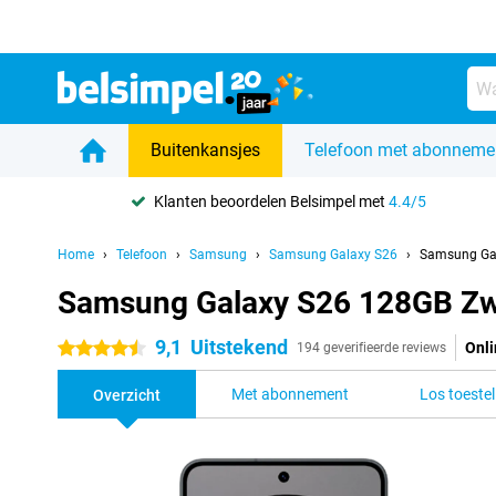
Buitenkansjes
Telefoon met abonneme
Klanten beoordelen Belsimpel met
4.4/5
Home
Telefoon
Samsung
Samsung Galaxy S26
Samsung Ga
Samsung Galaxy S26 128GB Zw
9,1
Uitstekend
Onli
4.5 sterren
194 geverifieerde reviews
Met abonnement
Los toestel
Overzicht