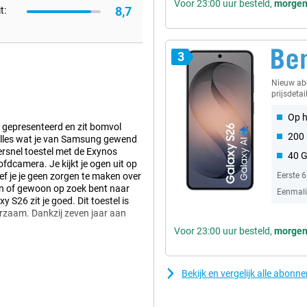
Voor 23:00 uur besteld,
morge
8,7
t:
3
Nieuw a
prijsdetai
Op h
gepresenteerd en zit bomvol
200 
Alles wat je van Samsung gewend
persnel toestel met de Exynos
40 
dcamera. Je kijkt je ogen uit op
f je je geen zorgen te maken over
Eerste 
ken of gewoon op zoek bent naar
Eenmalig
S26 zit je goed. Dit toestel is
uurzaam. Dankzij zeven jaar aan
Voor 23:00 uur besteld,
morge
me Galaxy AI. Deze technologie
Bekijk en vergelijk alle abonn
 te doen, terwijl je telefoon precies
relevante informatie op precies het