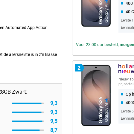
400 
40 
Eerste 
t en Automated App Action
Eenmalig
Voor 23:00 uur besteld,
morge
e allersnelste is in z’n klasse
2
Nieuw a
prijsdetai
28GB Zwart:
Op h
9,3
4000
9,3
Eerste 
Eenmalig
9,5
8,7