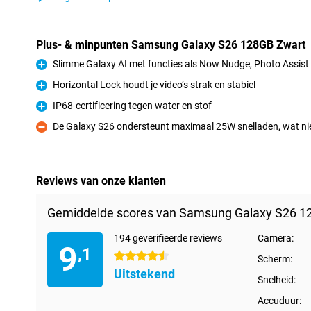
Plus- & minpunten Samsung Galaxy S26 128GB Zwart
Slimme Galaxy AI met functies als Now Nudge, Photo Assis
Pluspunt
Horizontal Lock houdt je video’s strak en stabiel
Pluspunt
IP68-certificering tegen water en stof
Pluspunt
De Galaxy S26 ondersteunt maximaal 25W snelladen, wat niet d
Minpunt
Reviews van onze klanten
Gemiddelde scores van Samsung Galaxy S26 1
194 geverifieerde reviews
Camera:
9
,1
4.5 sterren
Scherm:
Uitstekend
Snelheid:
Accuduur: