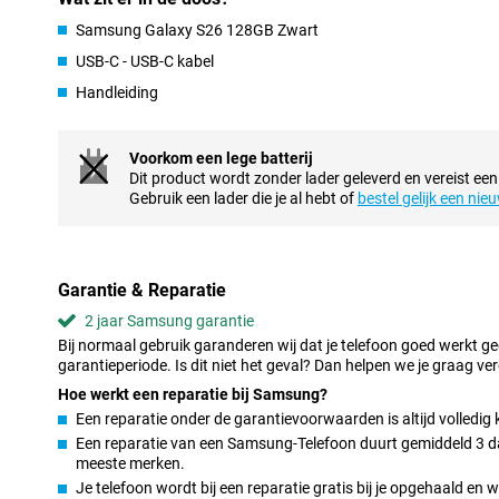
juiste moment. Heb je een afspraak? Dan stelt je telefoon alvast
foto van je ontvangen? Je toestel detecteert het en biedt automa
Samsung Galaxy S26 128GB Zwart
Galaxy AI maakt multitasken makkelijker, zonder dat je daar acti
USB-C - USB-C kabel
De Samsung Galaxy S26 128GB Zwart is uitgerust met de nieuwe 
dat je meerdere acties met één commando uitvoert. Wil je bijvoo
Handleiding
regelt je toestel dat voor je. Het zoekt de juiste info, vult gegevens
zonder dat je tussen apps hoeft te wisselen. Ook bij het delen va
helpt Galaxy AI met slimme suggesties.
Voorkom een lege batterij
Dit product wordt zonder lader geleverd en vereist een
Drie geavanceerde camera’s
Gebruik een lader die je al hebt of
bestel gelijk een nie
Met de 50MP-hoofdcamera van de Galaxy S26 leg je elk moment
beschik je over een 10MP ultragroothoekcamera om indrukwek
groepsfoto’s te maken en een 12MP telelens voor zoomopnames.
worden huidtinten automatisch geoptimaliseerd en storende obj
Garantie & Reparatie
het donker maak je heldere video’s met Nightography, waarbij kle
2 jaar Samsung garantie
verminderd. De 12MP selfiecamera gebruikt Natural Selfies om je er
zien, met realistische belichting en een natuurlijke uitstraling.
Bij normaal gebruik garanderen wij dat je telefoon goed werkt g
garantieperiode. Is dit niet het geval? Dan helpen we je graag ver
Ben je op zoek naar een toestel met nóg meer fotografische mo
kijkje bij de
Samsung Galaxy S26 Ultra
. Deze heeft nog een extr
Hoe werkt een reparatie bij Samsung?
Een reparatie onder de garantievoorwaarden is altijd volledig 
Makkelijk foto’s bewerken met Photo Assist
Een reparatie van een Samsung-Telefoon duurt gemiddeld 3 dage
meeste merken.
Foto’s bewerken was nog nooit zo eenvoudig. Met Photo Assist ty
aanpassen bijvoorbeeld een object verwijderen, schaduw lichte
Je telefoon wordt bij een reparatie gratis bij je opgehaald en