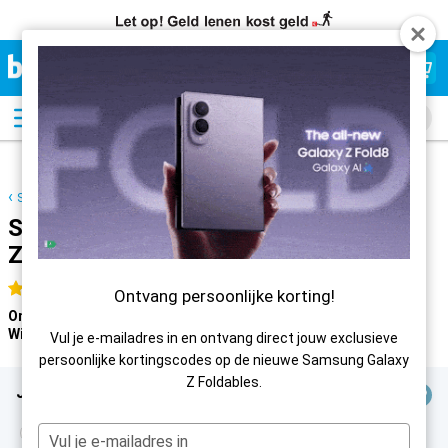
Beste
Prijsgarantie
Samsung Galaxy S26 Ultra 256GB Zwart
Samsung Galaxy S26 Ultra 256GB
Zwart
9,3
Uitstekend
4.5 sterren
Ontvang persoonlijke korting!
Online:
2-4 werkdagen
Winkel:
Niet op voorraad
Vul je e-mailadres in en ontvang direct jouw exclusieve
persoonlijke kortingscodes op de nieuwe Samsung Galaxy
Z Foldables.
Je huidige 06-nummer houden?
Nee, nieuw nummer
Jouw