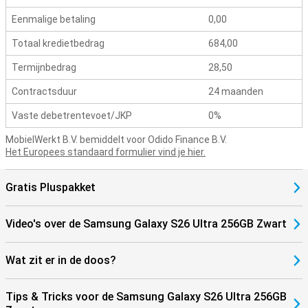
Benieuwd naar de andere modellen uit de Samsung Galaxy S26-
Eenmalige betaling
0,00
serie? Bekijk ook de
Samsung Galaxy S26
en
Samsung Galaxy S26+
.
Totaal kredietbedrag
684,00
Termijnbedrag
28,50
Contractsduur
24 maanden
Vaste debetrentevoet/JKP
0%
MobielWerkt B.V. bemiddelt voor Odido Finance B.V.
Het Europees standaard formulier vind je hier.
Gratis Pluspakket
Video's over de Samsung Galaxy S26 Ultra 256GB Zwart
Wat zit er in de doos?
Tips & Tricks voor de Samsung Galaxy S26 Ultra 256GB