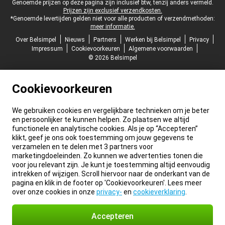
Juridische voettekst
Genoemde prijzen op deze pagina zijn inclusief btw, tenzij anders vermeld.
Prijzen zijn exclusief verzendkosten.
*Genoemde levertijden gelden niet voor alle producten of verzendmethoden:
meer informatie.
Over Belsimpel
Nieuws
Partners
Werken bij Belsimpel
Privacy
Impressum
Cookievoorkeuren
Algemene voorwaarden
© 2026 Belsimpel
Cookievoorkeuren
We gebruiken cookies en vergelijkbare technieken om je beter
en persoonlijker te kunnen helpen. Zo plaatsen we altijd
functionele en analytische cookies. Als je op “Accepteren”
klikt, geef je ons ook toestemming om jouw gegevens te
verzamelen en te delen met 3 partners voor
marketingdoeleinden. Zo kunnen we advertenties tonen die
voor jou relevant zijn. Je kunt je toestemming altijd eenvoudig
intrekken of wijzigen. Scroll hiervoor naar de onderkant van de
pagina en klik in de footer op 'Cookievoorkeuren'. Lees meer
over onze cookies in onze
privacy-
en
cookieverklaring
.
Accepteren