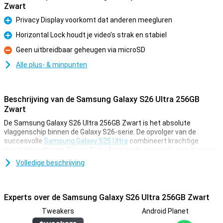
Zwart
Privacy Display voorkomt dat anderen meegluren
Pluspunt
Horizontal Lock houdt je video’s strak en stabiel
Pluspunt
Geen uitbreidbaar geheugen via microSD
Minpunt
Alle plus- & minpunten
Beschrijving van de Samsung Galaxy S26 Ultra 256GB
Zwart
De Samsung Galaxy S26 Ultra 256GB Zwart is het absolute
vlaggenschip binnen de Galaxy S26-serie. De opvolger van de
succesvolle
Samsung Galaxy S25 Ultra
combineert krachtige
prestaties, slimme Galaxy AI, professionele camera’s en een groot
AMOLED-scherm in één strak design. Je krijgt veel werkgeheugen,
Volledige beschrijving
een snelle Snapdragon 8 Elite Gen 5-processor en allerlei handige
AI-features. Met functies zoals Now Nudge, Photo Assist,
Nightography Video en de meegeleverde S Pen haal je alles uit je
dag.
Experts over de Samsung Galaxy S26 Ultra 256GB Zwart
Tweakers
Android Planet
Galaxy AI