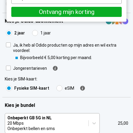
e-
Ja, mijn 06-nummer houden
mailadres
Ontvang mijn korting
Kies je Odido-abonnement
2 jaar
1 jaar
Ja, ik heb al Odido producten op mijn adres en wil extra
voordeel:
Bijvoorbeeld € 5,00 korting per maand.
Jongerentarieven
Kies je SIM-kaart
:
Fysieke SIM-kaart
eSIM
Kies je bundel
Onbeperkt GB 5G in NL
20 Mbps
25,00
Onbeperkt bellen en sms