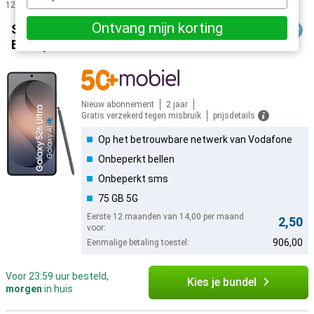
e-
12 resultaten
mailadres
Producten
Ontvang mijn korting
Samsung Galaxy S26 Ultra 256GB Zwart
Enterprise Edition
Nieuw abonnement
2 jaar
Gratis verzekerd tegen misbruik
prijsdetails
Op het betrouwbare netwerk van Vodafone
Onbeperkt bellen
Onbeperkt sms
75 GB 5G
Eerste 12 maanden van 14,00 per maand
2,50
voor:
906,00
Eenmalige betaling toestel:
Voor 23:59 uur besteld,
Kies je bundel
morgen
in huis