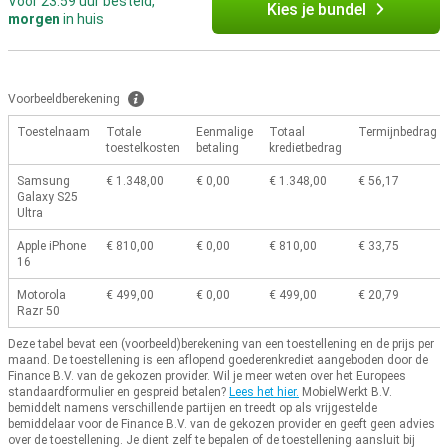
Voor 23:59 uur besteld,
Kies je bundel
morgen
in huis
Voorbeeldberekening
Toestelnaam
Totale
Eenmalige
Totaal
Termijnbedrag
toestelkosten
betaling
kredietbedrag
Samsung
€ 1.348,00
€ 0,00
€ 1.348,00
€ 56,17
Galaxy S25
Ultra
Apple iPhone
€ 810,00
€ 0,00
€ 810,00
€ 33,75
16
Motorola
€ 499,00
€ 0,00
€ 499,00
€ 20,79
Razr 50
Deze tabel bevat een (voorbeeld)berekening van een toestellening en de prijs per
maand.
De toestellening is een aflopend goederenkrediet aangeboden door de
Finance B.V. van de gekozen provider.
Wil je meer weten over het Europees
standaardformulier en gespreid betalen?
Lees het hier.
MobielWerkt B.V.
bemiddelt namens verschillende partijen en treedt op als vrijgestelde
bemiddelaar voor de Finance B.V. van de gekozen provider en geeft geen advies
over de toestellening.
Je dient zelf te bepalen of de toestellening aansluit bij