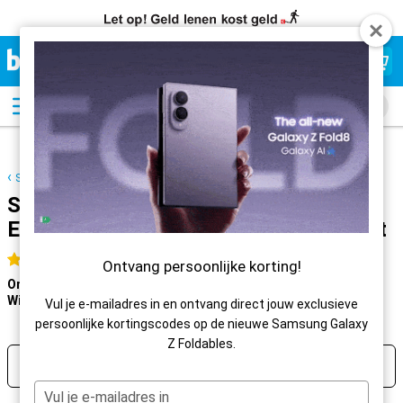
Beste
Prijsgarantie
Samsung Galaxy S26 Ultra Enterprise Edition
Samsung Galaxy S26 Ultra Enterprise
Edition met 50PlusMobiel abonnement
9,5
Fantastisch
5 sterren
Ontvang persoonlijke korting!
Online:
Voor 23:59 uur besteld, morgen in huis
Winkel:
Morgen
gratis afhalen
Vul je e-mailadres in en ontvang direct jouw exclusieve
persoonlijke kortingscodes op de nieuwe Samsung Galaxy
Z Foldables.
Filter
Sorteer
1
Jouw