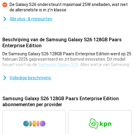
De Galaxy S26 ondersteunt maximaal 25W snelladen, wat niet
de allersnelste is in z’n klasse
Minpunt
Alle plus- & minpunten
Beschrijving van de Samsung Galaxy S26 128GB Paars
Enterprise Edition
De Samsung Galaxy S26 128GB Paars Enterprise Edition werd op 25
februari 2026 gepresenteerd en zit bomvol innovaties. Dit model
bouwt voort op de
Samsung Galaxy S25
. Alles wat je van Samsung
gewend bent, maar tilt het naar een nog hoger niveau. Zo krijg je
een supersnel toestel met de Exynos 2600-chip, slimme Galaxy AI-
Volledige beschrijving
functies en een prachtige 50MP-hoofdcamera. Je kijkt je ogen uit
op het heldere AMOLED-scherm en dankzij de 4.300mAh-batterij
hoef je je geen zorgen te maken over tussentijds opladen. Of je nu
houdt van fotograferen, multitasken of gewoon op zoek bent naar
Samsung Galaxy S26 128GB Paars Enterprise Edition
een betrouwbare smartphone voor de lange termijn: met de Galaxy
abonnementen per provider
S26 zit je goed. Dit toestel is namelijk niet alleen snel en krachtig,
maar ook extra veilig en duurzaam. Dankzij zeven jaar aan updates
blijf je jarenlang up-to-date en beveiligd.
Enterprise Edition