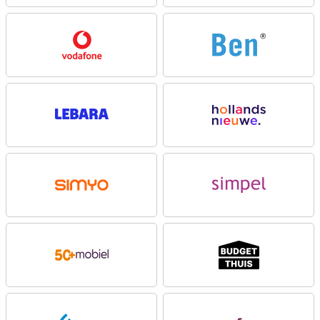
Met de Samsung Galaxy S26 128GB Paars Enterprise Edition speelt
Samsung in op de wensen van zakelijke klanten. Met een Samsung
Enterprise editie zorg je dankzij Knox Suite voor up-to-date
beveiliging van je bedrijf tegen mobiele dreigingen. Bovendien
configureer je al je apparaten op afstand. Je krijgt in totaal drie jaar
fabrieksgarantie en de Enterprise Edition blijft minimaal twee jaar
na lancering leverbaar. Zo bestel je later gemakkelijk weer dezelfde
nieuwe toestellen als dat nodig is!
Galaxy AI maakt jouw leven makkelijker
Een van de grootste vernieuwingen van de Galaxy S26 is de slimme
Galaxy AI. Deze technologie helpt je op de achtergrond bij allerlei
taken. Zo hoef je zelf minder te doen, terwijl je telefoon precies
begrijpt wat je nodig hebt. Met Now Nudge bijvoorbeeld, krijg je
relevante informatie op precies het juiste moment. Heb je een
afspraak? Dan stelt je telefoon alvast een route voor. Wil iemand
een foto van je ontvangen? Je toestel detecteert het en biedt
automatisch aan om die te versturen. Galaxy AI maakt multitasken
makkelijker, zonder dat je daar actief om hoeft te vragen.
De Samsung Galaxy S26 128GB Paars Enterprise Edition is
uitgerust met de nieuwe Agentic AI phone. Dit betekent dat je
meerdere acties met één commando uitvoert. Wil je bijvoorbeeld
een vlucht boeken? Dan regelt je toestel dat voor je. Het zoekt de