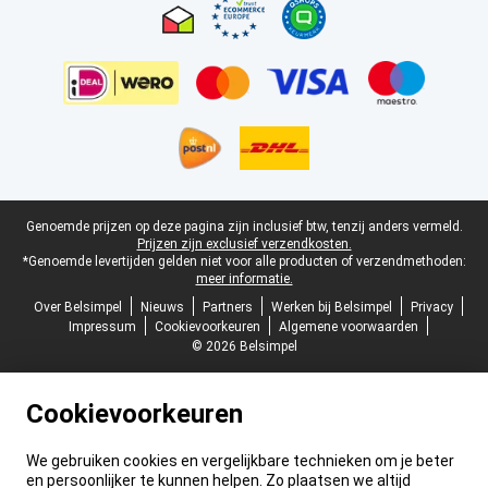
Juridische voettekst
Genoemde prijzen op deze pagina zijn inclusief btw, tenzij anders vermeld.
Prijzen zijn exclusief verzendkosten.
*Genoemde levertijden gelden niet voor alle producten of verzendmethoden:
meer informatie.
Over Belsimpel
Nieuws
Partners
Werken bij Belsimpel
Privacy
Impressum
Cookievoorkeuren
Algemene voorwaarden
© 2026 Belsimpel
Cookievoorkeuren
We gebruiken cookies en vergelijkbare technieken om je beter
en persoonlijker te kunnen helpen. Zo plaatsen we altijd