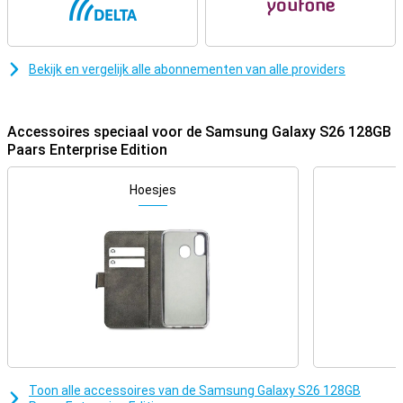
juiste info, vult gegevens in en zet alles in je agenda, zonder dat je
tussen apps hoeft te wisselen. Ook bij het delen van info of
reageren op berichten helpt Galaxy AI met slimme suggesties.
Drie geavanceerde camera’s
Bekijk en vergelijk alle abonnementen van alle providers
Met de 50MP-hoofdcamera van de Galaxy S26 leg je elk moment
haarscherp vast. Daarnaast beschik je over een 10MP-
ultragroothoekcamera om indrukwekkende landschappen of
Accessoires speciaal voor de Samsung Galaxy S26 128GB
groepsfoto’s te maken en een 12MP-telelens voor zoomopnames.
Paars Enterprise Edition
Dankzij slimme AI-herkenning worden huidtinten automatisch
geoptimaliseerd en storende objecten subtiel weggewerkt. Ook in
het donker maak je heldere video’s met Nightography, waarbij
Hoesjes
kleuren levendig blijven en ruis wordt verminderd. De 12MP-
selfiecamera gebruikt Natural Selfies om je er altijd op je best uit te
laten zien, met realistische belichting en een natuurlijke uitstraling.
Supersnel dankzij Exynos 2600
De Galaxy S26 maakt gebruik van de krachtige Exynos 2600-
processor. Deze chip is speciaal ontwikkeld voor hoge prestaties in
combinatie met AI-functionaliteit. Hierdoor werkt alles razendsnel,
van zware apps tot multitasken tussen meerdere schermen. De
Exynos 2600 is niet alleen snel, maar ook energiezuinig. Hierdoor
blijft je batterij langer vol, zelfs bij intensief gebruik. Dankzij de
Toon alle accessoires van de Samsung Galaxy S26 128GB
verbeterde Vapor Chamber-koeling blijft je toestel ook koel en