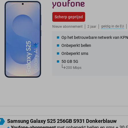
Scherp geprijsd
geldig in de
EU
Nieuw abonnement
2 jaar
Op het betrouwbare netwerk van KP
Onbeperkt bellen
Onbeperkt sms
50 GB 5G
200 Mbps
Samsung Galaxy S25 256GB S931 Donkerblauw
7
+
Youfone-abonnement
met onbeperkt bellen en sms + 30 