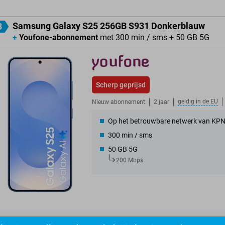
Samsung Galaxy S25 256GB S931 Donkerblauw
3
+
Youfone-abonnement
met 300 min / sms + 50 GB 5G
Scherp geprijsd
geldig in de
EU
Nieuw abonnement
2 jaar
Op het betrouwbare netwerk van KP
300 min / sms
50 GB 5G
200 Mbps