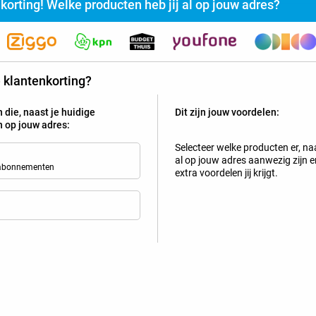
nkorting! Welke producten heb jij al op jouw adres?
rijg jij vaste klanten- of familiekorting bij Belsimpel?
te klantenkorting?
Selecteer de producten die al actief zijn op jouw adres en z
 die, naast je huidige
Dit zijn jouw voordelen:
Tip!
jn op jouw adres:
Mobiel
Selecteer welke producten er, naa
al op jouw adres aanwezig zijn en
 abonnementen
extra voordelen jij krijgt.
Bekijk welke kortingen en extra'
Samsung Galaxy S25 256GB S931 Donkerblauw
4
+
Youfone-abonnement
met onbeperkt bellen en sms + 40 
Scherp geprijsd