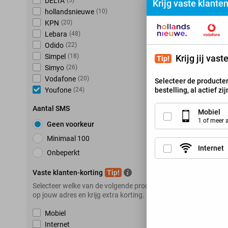
DELTA
(
5
)
Krijg vaste klante
hollandsnieuwe
(
10
)
KPN
(
20
)
K
Lebara
(
48
)
Odido
(
22
)
Simpel
(
18
)
Krijg jij vas
Tip!
Simyo
(
26
)
Vodafone
(
20
)
Selecteer de producten
bestelling, al actief zi
Youfone
(
24
)
Aantal SMS
Mobiel
1 of meer
Geen voorkeur
Minimaal 100
Internet
Onbeperkt
Vaste klanten-korting
Tip!
Selecteer welke van de volgende producten je hebt
op jouw adres en krijg extra korting.
Mobiel
Internet