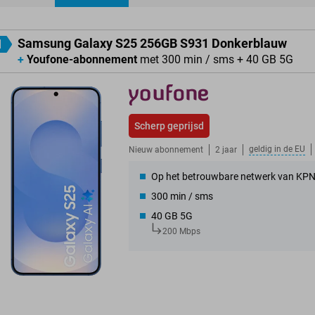
ducten
Samsung Galaxy S25 256GB S931 Donkerblauw
1
+
Youfone-abonnement
met 300 min / sms + 40 GB 5G
Scherp geprijsd
geldig in de
EU
Nieuw abonnement
2 jaar
Op het betrouwbare netwerk van KP
300 min / sms
40 GB 5G
200 Mbps