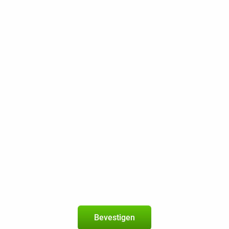
geldig in de
EU
Nieuw abonnement
2 jaar
Op het betrouwbare netwerk van KP
Onbeperkt bellen
Onbeperkt sms
40 GB 5G
200 Mbps
Beste Prijsgarantie
Gratis retourneren
Samsung Galaxy S25 256GB S931 Donkerblauw
5
+
Youfone-abonnement
met 300 min / sms + 30 GB 5G
Bevestigen