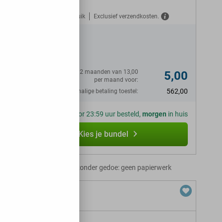
Gratis verzekerd tegen misbruik
Exclusief verzendkosten.
N
Eerste 12 maanden van 13,00
5,00
per maand voor:
562,00
Eenmalige betaling toestel:
Voor 23:59 uur besteld,
morgen
in huis
Kies je bundel
Abonnement zonder gedoe: geen papierwerk