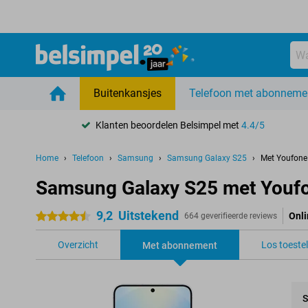
Buitenkansjes
Telefoon met abonneme
Klanten beoordelen Belsimpel met
4.4/5
Home
Telefoon
Samsung
Samsung Galaxy S25
Met Youfon
Samsung Galaxy S25 met Youf
9,2
Uitstekend
Onli
4.5 sterren
664 geverifieerde reviews
Overzicht
Los toestel
Met abonnement
S