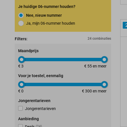
Je huidige 06-nummer houden?
Nee, nieuw nummer
Ja, mijn 06-nummer houden
Nummerbehoudgarantie
Filters:
24 combinaties
Maandprijs
€ 3
€ 55 en meer
Voor je toestel, eenmalig
€ 0
€ 300 en meer
Jongerentarieven
Jongerentarieven
Aanbieding
Deals
(
24
)