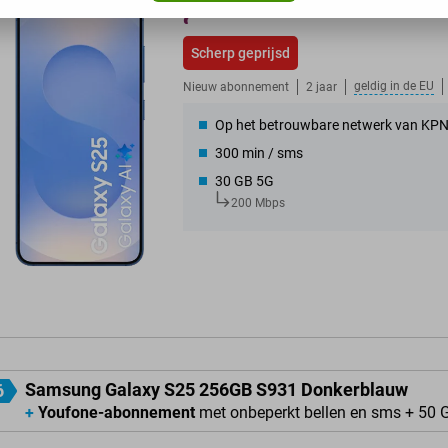
Scherp geprijsd
geldig in de
EU
Nieuw abonnement
2 jaar
Op het betrouwbare netwerk van KP
300 min / sms
30 GB 5G
200 Mbps
Samsung Galaxy S25 256GB S931 Donkerblauw
6
+
Youfone-abonnement
met onbeperkt bellen en sms + 50 