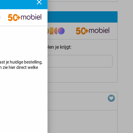
ie meteen welke voordelen je krijgt:
Internet
st je huidige bestelling,
 zie hier direct welke
s jij kunt krijgen
>
GB 5G