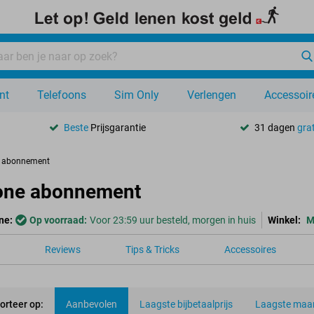
nt
Telefoons
Sim Only
Verlengen
Accessoir
Beste
Prijsgarantie
31 dagen
grat
e abonnement
one abonnement
ne:
Op voorraad:
Voor 23:59 uur besteld, morgen in huis
Winkel:
M
Reviews
Tips & Tricks
Accessoires
orteer op:
Aanbevolen
Laagste bijbetaalprijs
Laagste maan