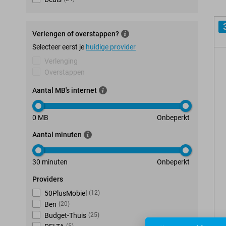
Verlengen of overstappen?
Selecteer eerst je
huidige provider
Verlenging
Overstappen
Aantal MB's internet
0 MB
Onbeperkt
Aantal minuten
30 minuten
Onbeperkt
Providers
50PlusMobiel
(
12
)
Ben
(
20
)
Budget-Thuis
(
25
)