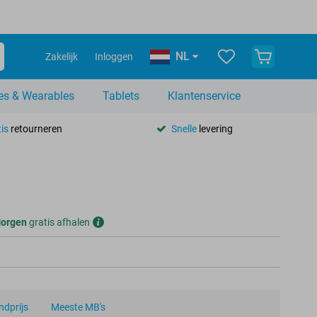
NL
Zakelijk
Inloggen
es & Wearables
Tablets
Klantenservice
is
retourneren
Snelle
levering
orgen
gratis afhalen
dprijs
Meeste MB's