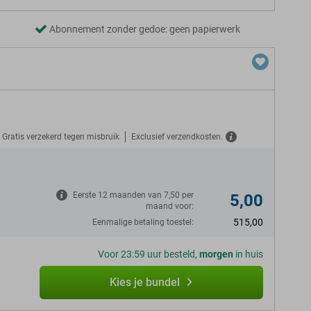
Abonnement zonder gedoe: geen papierwerk
Gratis verzekerd tegen misbruik
Exclusief verzendkosten.
N
Eerste 12 maanden van 7,50 per
5,00
maand voor:
515,00
Eenmalige betaling toestel:
Voor 23:59 uur besteld,
morgen
in huis
Kies je bundel