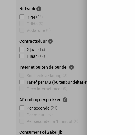
Netwerk
KPN
(
24
)
Odido
(
0
)
Vodafone
(
0
)
Contractsduur
2 jaar
(
12
)
1 jaar
(
12
)
Internet buiten de bundel
Snelheidsverlaging
(
0
)
Tarief per MB (buitenbundeltarief)
(
24
)
Geen internet meer
(
0
)
Afronding gesprekken
Per seconde
(
24
)
Per minuut
(
0
)
Per seconde na 1 minuut
(
0
)
Consument of Zakelijk