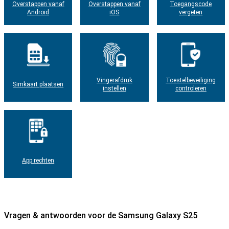
Overstappen vanaf
Overstappen vanaf
Toegangscode
Android
iOS
vergeten
Vingerafdruk
Toestelbeveiliging
Simkaart plaatsen
instellen
controleren
App rechten
Vragen & antwoorden voor de Samsung Galaxy S25