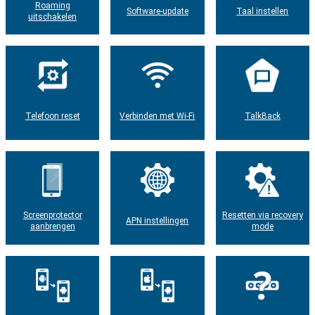
Roaming
Software-update
Taal instellen
uitschakelen
Telefoon reset
Verbinden met Wi-Fi
TalkBack
Screenprotector
Resetten via recovery
APN instellingen
aanbrengen
mode