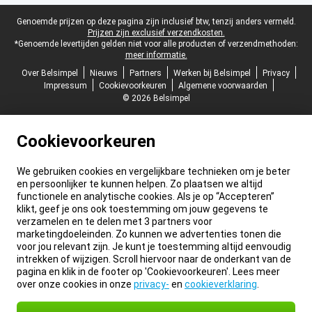
Juridische voettekst
Genoemde prijzen op deze pagina zijn inclusief btw, tenzij anders vermeld.
Prijzen zijn exclusief verzendkosten.
*Genoemde levertijden gelden niet voor alle producten of verzendmethoden:
meer informatie.
Over Belsimpel
Nieuws
Partners
Werken bij Belsimpel
Privacy
Impressum
Cookievoorkeuren
Algemene voorwaarden
© 2026 Belsimpel
Cookievoorkeuren
We gebruiken cookies en vergelijkbare technieken om je beter
en persoonlijker te kunnen helpen. Zo plaatsen we altijd
functionele en analytische cookies. Als je op “Accepteren”
klikt, geef je ons ook toestemming om jouw gegevens te
verzamelen en te delen met 3 partners voor
marketingdoeleinden. Zo kunnen we advertenties tonen die
voor jou relevant zijn. Je kunt je toestemming altijd eenvoudig
intrekken of wijzigen. Scroll hiervoor naar de onderkant van de
pagina en klik in de footer op 'Cookievoorkeuren'. Lees meer
over onze cookies in onze
privacy-
en
cookieverklaring
.