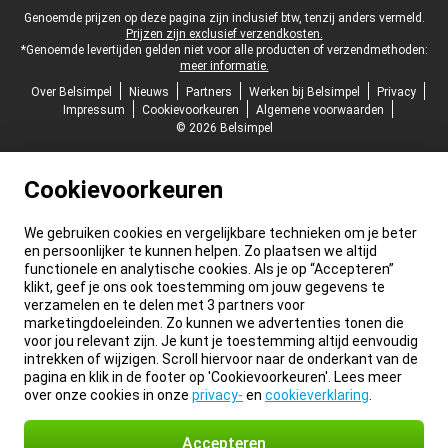
Juridische voettekst
Genoemde prijzen op deze pagina zijn inclusief btw, tenzij anders vermeld.
Prijzen zijn exclusief verzendkosten.
*Genoemde levertijden gelden niet voor alle producten of verzendmethoden:
meer informatie.
Over Belsimpel
Nieuws
Partners
Werken bij Belsimpel
Privacy
Impressum
Cookievoorkeuren
Algemene voorwaarden
© 2026 Belsimpel
Cookievoorkeuren
We gebruiken cookies en vergelijkbare technieken om je beter
en persoonlijker te kunnen helpen. Zo plaatsen we altijd
functionele en analytische cookies. Als je op “Accepteren”
klikt, geef je ons ook toestemming om jouw gegevens te
verzamelen en te delen met 3 partners voor
marketingdoeleinden. Zo kunnen we advertenties tonen die
voor jou relevant zijn. Je kunt je toestemming altijd eenvoudig
intrekken of wijzigen. Scroll hiervoor naar de onderkant van de
pagina en klik in de footer op 'Cookievoorkeuren'. Lees meer
over onze cookies in onze
privacy-
en
cookieverklaring
.
Accepteren