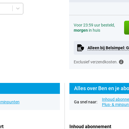
Voor 23:59 uur besteld,
morgen
in huis
Alleen bij Belsimpel: 
Exclusief verzendkosten.
Alles over Ben en je a
Inhoud abonn
& minpunten
Ga snel naar:
Plus- & minpu
rt
Inhoud abonnement