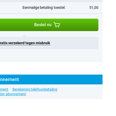
Eenmalige betaling toestel:
51,00
Bestel nu
Gratis verzekerd tegen misbruik
bonnement
ement
Berekening telefoonbetaling
nten abonnement