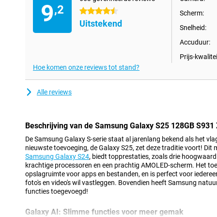
9
,2
4.5 sterren
Scherm:
Uitstekend
Snelheid:
Accuduur:
Prijs-kwalitei
Hoe komen onze reviews tot stand?
Alle reviews
Beschrijving van de Samsung Galaxy S25 128GB S931
De Samsung Galaxy S-serie staat al jarenlang bekend als het v
nieuwste toevoeging, de Galaxy S25, zet deze traditie voort! Dit
Samsung Galaxy S24
, biedt topprestaties, zoals drie hoogwaar
krachtige processoren en een prachtig AMOLED-scherm. Het toe
opslagruimte voor apps en bestanden, en is perfect voor iederee
foto's en video's wil vastleggen. Bovendien heeft Samsung natuurli
functies toegevoegd!
Galaxy AI: Slimme functies voor meer gemak