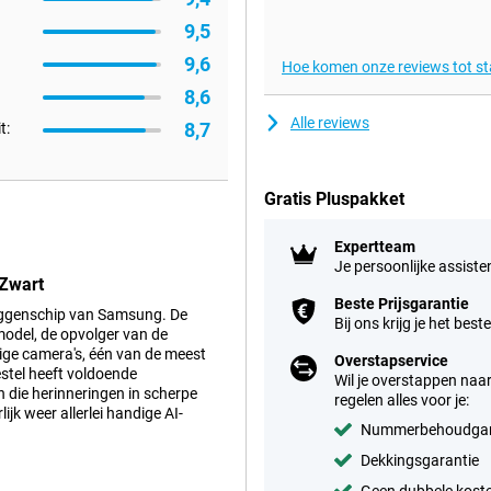
9,5
9,6
Hoe komen onze reviews tot s
8,6
Alle reviews
8,7
t:
Gratis Pluspakket
Expertteam
Je persoonlijke assisten
 Zwart
Beste Prijsgarantie
laggenschip van Samsung. De
Bij ons krijg je het bes
 model, de opvolger van de
dige camera's, één van de meest
Overstapservice
stel heeft voldoende
Wil je overstappen naar
n die herinneringen in scherpe
regelen alles voor je:
jk weer allerlei handige AI-
Nummerbehoudgar
Dekkingsgarantie