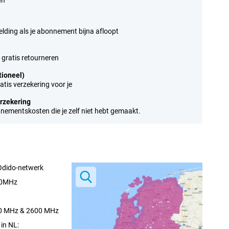
en
elding als je abonnement bijna afloopt
 gratis retourneren
tioneel)
tis verzekering voor je
erzekering
nnementskosten die je zelf niet hebt gemaakt.
Odido-netwerk
00MHz
00 MHz & 2600 MHz
in NL: