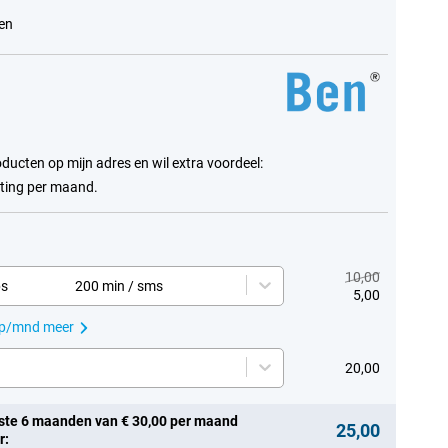
en
oducten op mijn adres en wil extra voordeel:
rting per maand.
10,00
ps
200 min / sms
5,00
 p/mnd meer
20,00
ste 6 maanden van € 30,00 per maand
25,00
r: