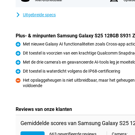
Niet-uitbreidbaar
Oplade
Uitgebreide specs
Plus- & minpunten Samsung Galaxy S25 128GB S931 
Met nieuwe Galaxy AI functionaliteiten zoals Cross-app acti
Pluspunt
Dit toestel is voorzien van een krachtige Qualcomm Snapdrag
Pluspunt
Met de drie camera's en geavanceerde AI-tools leg je moeitel
Pluspunt
Dit toestel is waterdicht volgens de IP68-certificering
Pluspunt
Het opslaggeheugen is niet uitbreidbaar, maar het geheugen 
voldoende
Minpunt
Reviews van onze klanten
Gemiddelde scores van Samsung Galaxy S25 1
663 geverifieerde reviews
Camera: