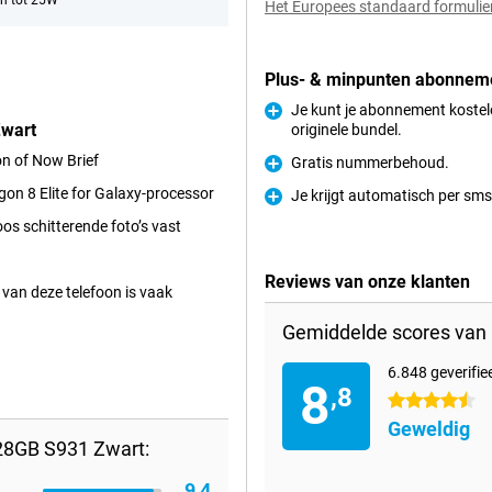
n tot 25W
Het Europees standaard formulier 
Plus- & minpunten abonnem
Je kunt je abonnement koste
Zwart
originele bundel.
Pluspunt
on of Now Brief
Gratis nummerbehoud.
Pluspunt
on 8 Elite for Galaxy-processor
Je krijgt automatisch per sms 
Pluspunt
oos schitterende foto’s vast
Reviews van onze klanten
van deze telefoon is vaak
Gemiddelde scores van 
6.848 geverifie
8
,8
4.5 sterren
Geweldig
28GB S931 Zwart:
9,4