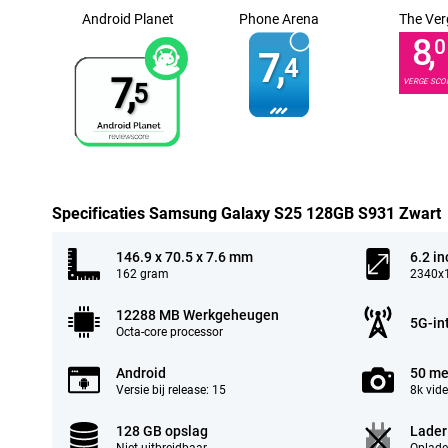
Android Planet
Phone Arena
The Ver
8,
0
7,
4
7,
VERGE SCO
5
Specificaties Samsung Galaxy S25 128GB S931 Zwart
146.9 x 70.5 x 7.6 mm
6.2 in
162 gram
2340x1
12288 MB Werkgeheugen
5G-in
Octa-core processor
Android
50 me
Versie bij release: 15
8k vid
128 GB opslag
Lader