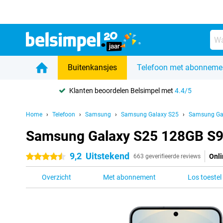
Buitenkansjes
Telefoon met abonneme
Klanten beoordelen Belsimpel met
4.4/5
Home
Telefoon
Samsung
Samsung Galaxy S25
Samsung Ga
Samsung Galaxy S25 128GB S9
9,2
Uitstekend
Onli
4.5 sterren
663 geverifieerde reviews
Overzicht
Met abonnement
Los toestel