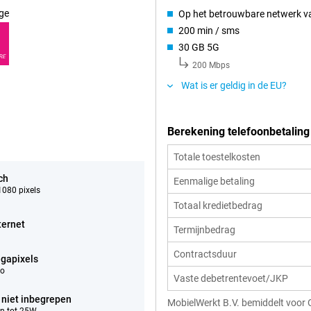
ge
Op het betrouwbare netwerk v
200 min / sms
30 GB 5G
RE
200 Mbps
Wat is er geldig in de EU?
Berekening telefoonbetaling
Totale toestelkosten
ch
Eenmalige betaling
080 pixels
Totaal kredietbedrag
ternet
Termijnbedrag
Contractsduur
gapixels
eo
Vaste debetrentevoet/JKP
 niet inbegrepen
MobielWerkt B.V. bemiddelt voor 