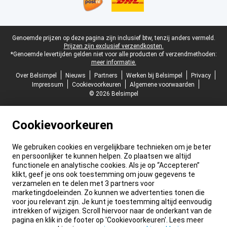
Juridische voettekst
Genoemde prijzen op deze pagina zijn inclusief btw, tenzij anders vermeld.
Prijzen zijn exclusief verzendkosten.
*Genoemde levertijden gelden niet voor alle producten of verzendmethoden:
meer informatie.
Over Belsimpel
Nieuws
Partners
Werken bij Belsimpel
Privacy
Impressum
Cookievoorkeuren
Algemene voorwaarden
© 2026 Belsimpel
Cookievoorkeuren
We gebruiken cookies en vergelijkbare technieken om je beter
en persoonlijker te kunnen helpen. Zo plaatsen we altijd
functionele en analytische cookies. Als je op “Accepteren”
klikt, geef je ons ook toestemming om jouw gegevens te
verzamelen en te delen met 3 partners voor
marketingdoeleinden. Zo kunnen we advertenties tonen die
voor jou relevant zijn. Je kunt je toestemming altijd eenvoudig
intrekken of wijzigen. Scroll hiervoor naar de onderkant van de
pagina en klik in de footer op 'Cookievoorkeuren'. Lees meer