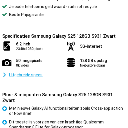
Je oude telefoon is geld waard -
ruil in of recycle
Beste Prijsgarantie
Specificaties Samsung Galaxy S25 128GB S931 Zwart
6.2 inch
5G-internet
2340x1080 pixels
50 megapixels
128 GB opslag
8k video
Niet-uitbreidbaar
Uitgebreide specs
Plus- & minpunten Samsung Galaxy S25 128GB S931
Zwart
Met nieuwe Galaxy AI functionaliteiten zoals Cross-app action
of Now Brief
Pluspunt
Dit toestel is voorzien van een krachtige Qualcomm
Snapdragon 8 Elite for Galaxy-processor
Pluspunt