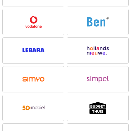
telefoon eenvoudiger dan ooit. Met Cross-app action voer je
meerdere acties tegelijk uit door middel van een spraakopdracht.
Denk bijvoorbeeld aan het zoeken naar concertkaarten, het
inschakelen van ticket alerts en het toevoegen van het concert
aan je agenda. Dit alles doe je met één actie, in plaats van dat je al
deze acties apart uitvoert. Verder houdt Now Brief je op de hoogte
van allerlei relevante aanbevelingen. Zo houdt hij je na het wakker
worden op de hoogte van je slaapscore en laat hij je zien dat er een
nieuwe aflevering van je favoriete podcast online staat.
Verder zijn eerder door Samsung geïntroduceerde AI-functies
natuurlijk ook aanwezig. Denk bijvoorbeeld aan Note Assist,
waarmee je notities samenvat en overzichtelijk organiseert. Verder
gebruik vraag je Chat Assist om berichten op te stellen, waarbij je
zelfs de schrijfstijl kunt kiezen. Ook het automatisch vertalen van
berichten uit een vreemde taal behoort tot de mogelijkheden. Deze
en nog tal van andere handige functies staan voor je klaar op de
Samsung Galaxy S25.
Als je op zoek bent naar nog meer Galaxy AI-functies, neem dan
eens een kijkje bij de
Samsung Galaxy S26
. Met die telefoon
ontvang je dankzij Now Nudge altijd relevante informatie op het
juiste moment. Heb je een afspraak? Dan stelt je telefoon alvast
een route voor!
Drie geavanceerde camera’s