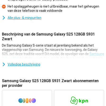
Het opslaggeheugen is niet uitbreidbaar, maar het geheugen
van deze telefoon is vaak voldoende
Minpunt
Alle plus- & minpunten
Beschrijving van de Samsung Galaxy S25 128GB S931
Zwart
De Samsung Galaxy S-serie staat al jarenlang bekend als het
vlaggenschip van Samsung. De nieuwste toevoeging, de Galaxy
S25, zet deze traditie voort! Dit model, de opvolger van de
Samsung
Galaxy S24
, biedt topprestaties, zoals drie hoogwaardige camera's,
één van de meest krachtige processoren en een prachtig AMOLED-
Volledige beschrijving
scherm. Het toestel heeft voldoende opslagruimte voor apps en
bestanden, en is perfect voor iedereen die herinneringen in scherpe
foto's en video's wil vastleggen. Bovendien heeft Samsung
natuurlijk weer allerlei handige AI-functies toegevoegd!
Samsung Galaxy S25 128GB S931 Zwart abonnementen
per provider
Galaxy AI: Slimme functies voor meer gemak
De Samsung Galaxy S25 128GB S931 Zwart is uitgerust met
diverse innovatieve Galaxy AI-functies. Deze technologie, welke
gebruik maakt van Artificial Intelligence, maakt het gebruik van je