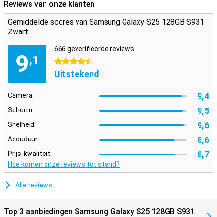
prestaties, gemak en entertainment.
Reviews van onze klanten
Gemiddelde scores van Samsung Galaxy S25 128GB S931
Samsung Ecosysteem
Zwart:
Dankzij het Galaxy Ecosysteem zijn al je Galaxy-apparaten optimaal
op elkaar afgestemd. Gebruik je Samsung Galaxy S25 bijvoorbeeld
666 geverifieerde reviews
in combinatie met de
Samsung Galaxy Watch 7
of de
Samsung
9
,1
Galaxy Watch Ultra
voor optimale inzichten in je gezondheids- en
4.5 sterren
sportgegevens. Of koppel je nieuwe toestel aan de
Samsung
Uitstekend
Galaxy Buds 3
of de
Samsung Galaxy Buds 3 Pro
. Zo krijg je een
seintje als je gebeld wordt en neem je met één tik op je earbuds op.
9,4
Camera:
9,5
Scherm:
9,6
Snelheid:
8,6
Accuduur:
8,7
Prijs-kwaliteit:
Hoe komen onze reviews tot stand?
Alle reviews
Top 3 aanbiedingen Samsung Galaxy S25 128GB S931