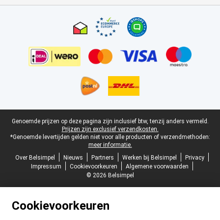
Certificaten, betaalmethoden, bezorgingsdienst partners
Juridische voettekst
Genoemde prijzen op deze pagina zijn inclusief btw, tenzij anders vermeld.
Prijzen zijn exclusief verzendkosten.
*Genoemde levertijden gelden niet voor alle producten of verzendmethoden:
meer informatie.
Over Belsimpel
Nieuws
Partners
Werken bij Belsimpel
Privacy
Impressum
Cookievoorkeuren
Algemene voorwaarden
© 2026 Belsimpel
Cookievoorkeuren