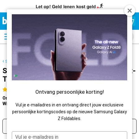
Beste
Prijsgarantie
Samsung Galaxy S25 Ultra
Samsung Galaxy S25 Ultra met Budget-
Thuis abonnement
9,3
Uitstekend
4.5 sterren
Ontvang persoonlijke korting!
Online:
Voor 23:59 uur besteld, morgen in huis
Winkel:
Morgen
gratis afhalen
Vul je e-mailadres in en ontvang direct jouw exclusieve
persoonlijke kortingscodes op de nieuwe Samsung Galaxy
Z Foldables.
Filter
Sorteer
1
Jouw