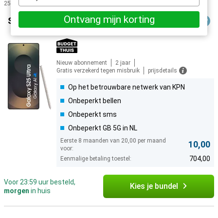
e-
25 resultaten
mailadres
Producten
Ontvang mijn korting
Samsung Galaxy S25 Ultra 256GB S938 Zwart
Nieuw abonnement
2 jaar
Gratis verzekerd tegen misbruik
prijsdetails
Op het betrouwbare netwerk van KPN
Onbeperkt bellen
Onbeperkt sms
Onbeperkt GB 5G in NL
Eerste 8 maanden van 20,00 per maand
10,00
voor:
704,00
Eenmalige betaling toestel:
Voor 23:59 uur besteld,
Kies je bundel
morgen
in huis