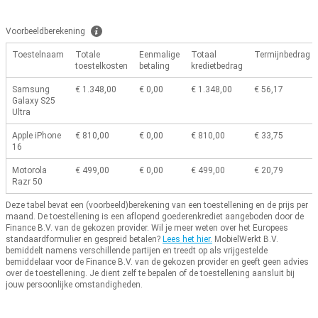
Voorbeeldberekening
Toestelnaam
Totale
Eenmalige
Totaal
Termijnbedrag
toestelkosten
betaling
kredietbedrag
Samsung
€ 1.348,00
€ 0,00
€ 1.348,00
€ 56,17
Galaxy S25
Ultra
Apple iPhone
€ 810,00
€ 0,00
€ 810,00
€ 33,75
16
Motorola
€ 499,00
€ 0,00
€ 499,00
€ 20,79
Razr 50
Deze tabel bevat een (voorbeeld)berekening van een toestellening en de prijs per
maand.
De toestellening is een aflopend goederenkrediet aangeboden door de
Finance B.V. van de gekozen provider.
Wil je meer weten over het Europees
standaardformulier en gespreid betalen?
Lees het hier.
MobielWerkt B.V.
bemiddelt namens verschillende partijen en treedt op als vrijgestelde
bemiddelaar voor de Finance B.V. van de gekozen provider en geeft geen advies
over de toestellening.
Je dient zelf te bepalen of de toestellening aansluit bij
jouw persoonlijke omstandigheden.