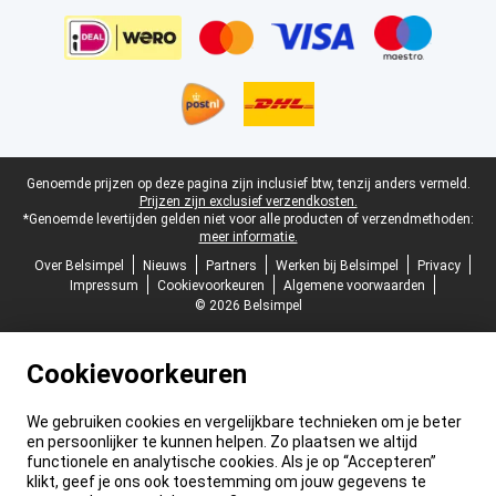
Juridische voettekst
Genoemde prijzen op deze pagina zijn inclusief btw, tenzij anders vermeld.
Prijzen zijn exclusief verzendkosten.
*Genoemde levertijden gelden niet voor alle producten of verzendmethoden:
meer informatie.
Over Belsimpel
Nieuws
Partners
Werken bij Belsimpel
Privacy
Impressum
Cookievoorkeuren
Algemene voorwaarden
© 2026 Belsimpel
Cookievoorkeuren
We gebruiken cookies en vergelijkbare technieken om je beter
en persoonlijker te kunnen helpen. Zo plaatsen we altijd
functionele en analytische cookies. Als je op “Accepteren”
klikt, geef je ons ook toestemming om jouw gegevens te