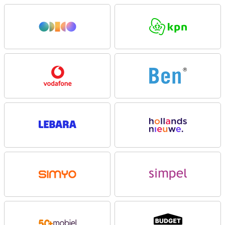
Edition heb je altijd een toestel dat aan al je wensen voldoet.
Galaxy AI
De Samsung Galaxy S25-reeks heeft veel nieuwe Galaxy AI-
functies. Deze functies maken het gebruik van je smartphone
makkelijker en efficiënter. Met de nieuwe functie Cross-app action
kun je meerdere acties in één keer uitvoeren door middel van een
spraakopdracht, zonder dat je alle benodigde apps zelf hoeft te
openen. Met de nieuwe Now Brief functie zie jij in één oogopslag
relevante informatie over hoe je hebt geslapen, hoe je dag eruit ziet
én kan je updates zien over jouw favoriete show of podcast.
Omdat de processor en de camera’s zijn aangedreven door AI-
functionaliteiten, zoals de Proscaler die beeldkwaliteit verbetert en
ProVisual Engine die jouw creatieve processen naar een nieuw
niveau tilt, haal je alles uit je Galaxy S25 Ultra. De al bekende Galaxy
AI-functies zoals Note Assist, Chat Assist en Call Assist ontbreken
natuurlijk ook niet aan de Samsung Galaxy S25-serie.
Enterprise Edition
De Samsung Galaxy S25 Ultra Enterprise Edition biedt naast de
indrukwekkende functies van de reguliere versie, zoals zeven jaar
Android- en beveiligingsupdates, extra voordelen voor zakelijk
gebruik. Zo is deze editie uitgerust met een éénjarige licentie voor
de uitgebreide Samsung Knox Suite-oplossingen. Hiermee beheer