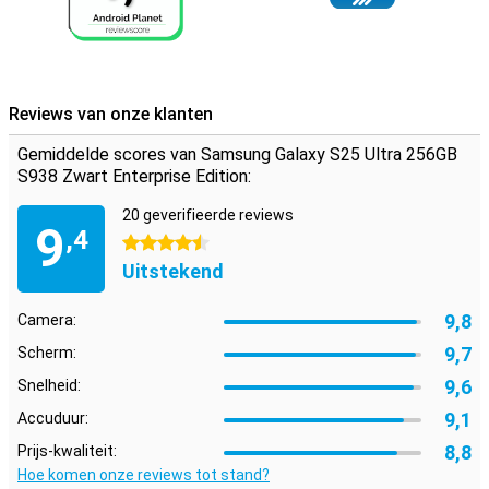
5.000mAh zorgt ervoor dat je de hele dag door kunt zonder opladen.
Mocht je batterij toch leeg raken, dan laad je hem razendsnel op
dankzij de 45W-snellader met Adaptive Super Fast Charging. Ook
draadloos opladen is mogelijk met maximaal 15W, wat nog meer
extra gemak biedt.
Reviews van onze klanten
Samsung Ecosysteem
Gemiddelde scores van Samsung Galaxy S25 Ultra 256GB
Dankzij het Galaxy Ecosysteem zijn al je Galaxy-apparaten optimaal
S938 Zwart Enterprise Edition:
op elkaar afgestemd. Gebruik je Samsung Galaxy S25 Ultra
bijvoorbeeld in combinatie met de
Samsung Galaxy Watch 7
of de
20 geverifieerde reviews
Samsung Galaxy Watch Ultra
voor optimale inzichten in je
9
,4
gezondheids- en sportgegevens. Of koppel jouw nieuwe toestel
4.5 sterren
aan de
Samsung Galaxy Buds 3
of de
Samsung Galaxy Buds 3 Pro
.
Uitstekend
Zo krijg je een seintje als je gebeld wordt en neem je met één tik op
je earbuds op.
9,8
Camera:
9,7
Scherm:
9,6
Snelheid:
9,1
Accuduur:
8,8
Prijs-kwaliteit:
Hoe komen onze reviews tot stand?