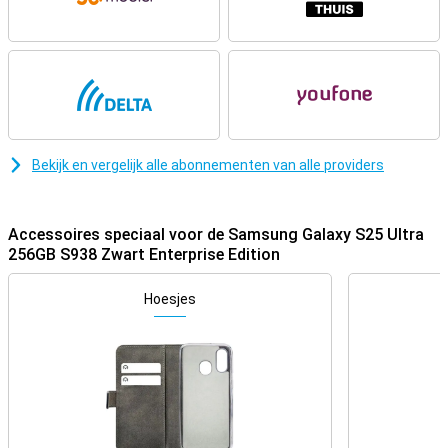
je eenvoudig apparaten en bescherm je gevoelige gegevens dankzij
tools zoals Knox Manage en het geavanceerde Knox Platform for
Enterprise.
Geavanceerde camera’s
De camera’s van de Samsung Galaxy S25 Ultra behoren tot de
topklasse. De hoofdcamera heeft een resolutie van 200 megapixel,
ideaal voor haarscherpe foto’s in vrijwel elke situatie. Daarnaast zijn
Bekijk en vergelijk alle abonnementen van alle providers
er drie extra lenzen toegevoegd. Er is een 50MP-telelens en een
10MP-telelens, waarmee je kunt inzoomen zonder
kwaliteitsverlies. Ook is er een 50MP-ultragroothoeklens voor brede
opnames. Voor selfies is er een 12MP-frontcamera die zorgt voor
Accessoires speciaal voor de Samsung Galaxy S25 Ultra
prachtige zelfportretten en vloeiende videogesprekken. Of je nu
256GB S938 Zwart Enterprise Edition
een landschap wilt vastleggen of een spontane selfie wilt maken,
met de Galaxy S25 Ultra maak je altijd een perfecte opname.
Hoesjes
Omdat de camera-functionaliteiten worden aangedreven door AI,
kan je rekenen op het allerbeste resultaat. De Portrait functie zorgt
ervoor dat je prachtige portretfoto’s maakt, doordat de AI het
object wat je wilt fotograferen kan herkennen. De Nightography
functie zorgt voor de mooiste foto’s en video’s in het donker en met
de functie Audio Eraser kan je storende achtergrondgeluiden uit
video opnames verwijderen.