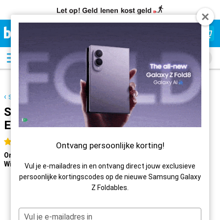
Beste
Prijsgarantie
Samsung
Samsung Galaxy S25 Ultra Enterprise
Edition
9,4
Uitstekend
4.5 sterren
Ontvang persoonlijke korting!
Online:
Voor 23:59 uur besteld, morgen in huis
Winkel:
Morgen
gratis afhalen
Vul je e-mailadres in en ontvang direct jouw exclusieve
persoonlijke kortingscodes op de nieuwe Samsung Galaxy
Z Foldables.
Jouw