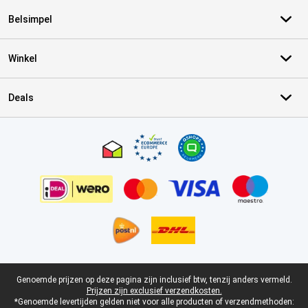
Belsimpel
Winkel
Deals
Certificaten, betaalmethoden, bezorgingsdienst partners
Juridische voettekst
Genoemde prijzen op deze pagina zijn inclusief btw, tenzij anders vermeld.
Prijzen zijn exclusief verzendkosten.
*Genoemde levertijden gelden niet voor alle producten of verzendmethoden: