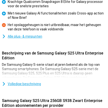
Krachtige Qualcomm Snapdragon 8 Elite for Galaxy processor
voor de snelste prestaties
Pluspunt
Met nieuwe Galaxy AI functionaliteiten zoals Cross-app action
of Now Brief
Pluspunt
Het opslaggeheugen is niet uitbreidbaar, maar het geheugen
van deze telefoon is vaak voldoende
Minpunt
Alle plus- & minpunten
Beschrijving van de Samsung Galaxy S25 Ultra Enterprise
Edition
De Samsung Galaxy S-serie staat al jaren bekend als de top van
Samsung smartphones. De Samsung Galaxy S25-serie met de
Samsung Galaxy S25, S25 Plus en S25 Ultra is daarop geen
uitzondering. De Samsung Galaxy S25 Ultra combineert
indrukwekkende specificaties met een strak ontwerp. Zo beschikt
Volledige beschrijving
het toestel over vier hoogwaardige camera's, een supersnelle
processor speciaal ontwikkeld voor de S25-serie en een
schitterend 6.9 inch AMOLED-scherm. Bovendien biedt de
smartphone voldoende opslagruimte voor al je apps, foto’s en
Samsung Galaxy S25 Ultra 256GB S938 Zwart Enterprise
video’s. Met de stijlvolle Samsung Galaxy S25 Ultra Enterprise
Edition abonnementen per provider