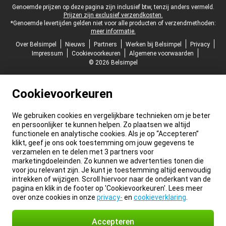
Juridische voettekst
Genoemde prijzen op deze pagina zijn inclusief btw, tenzij anders vermeld.
Prijzen zijn exclusief verzendkosten.
*Genoemde levertijden gelden niet voor alle producten of verzendmethoden:
meer informatie.
Over Belsimpel
Nieuws
Partners
Werken bij Belsimpel
Privacy
Impressum
Cookievoorkeuren
Algemene voorwaarden
© 2026 Belsimpel
Cookievoorkeuren
We gebruiken cookies en vergelijkbare technieken om je beter
en persoonlijker te kunnen helpen. Zo plaatsen we altijd
functionele en analytische cookies. Als je op “Accepteren”
klikt, geef je ons ook toestemming om jouw gegevens te
verzamelen en te delen met 3 partners voor
marketingdoeleinden. Zo kunnen we advertenties tonen die
voor jou relevant zijn. Je kunt je toestemming altijd eenvoudig
intrekken of wijzigen. Scroll hiervoor naar de onderkant van de
pagina en klik in de footer op 'Cookievoorkeuren'. Lees meer
over onze cookies in onze
privacy-
en
cookieverklaring
.
Accepteren