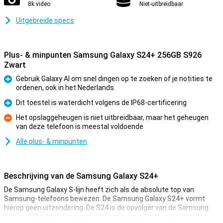
8k video
Niet-uitbreidbaar
Uitgebreide specs
Plus- & minpunten Samsung Galaxy S24+ 256GB S926
Zwart
Gebruik Galaxy AI om snel dingen op te zoeken of je notities te
ordenen, ook in het Nederlands
Pluspunt
Dit toestel is waterdicht volgens de IP68-certificering
Pluspunt
Het opslaggeheugen is niet uitbreidbaar, maar het geheugen
van deze telefoon is meestal voldoende
Minpunt
Alle plus- & minpunten
Beschrijving van de Samsung Galaxy S24+
De Samsung Galaxy S-lijn heeft zich als de absolute top van
Samsung-telefoons bewezen. De Samsung Galaxy S24+ vormt
hierop geen uitzondering. De S24 is de opvolger van de Samsung
Galaxy S23+. Met zijn indrukwekkende specificaties, waaronder