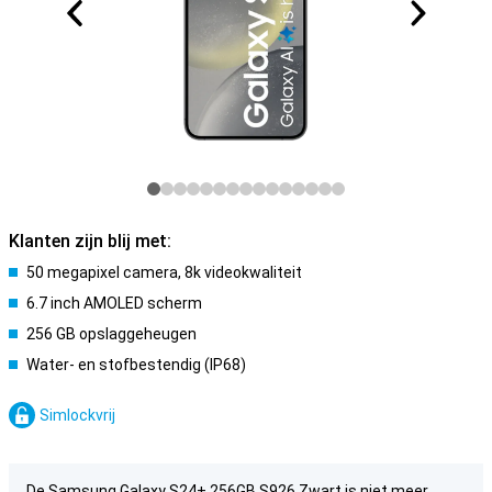
Klanten zijn blij met:
50 megapixel camera, 8k videokwaliteit
6.7 inch AMOLED scherm
256 GB opslaggeheugen
Water- en stofbestendig (IP68)
Simlockvrij
De Samsung Galaxy S24+ 256GB S926 Zwart is niet meer