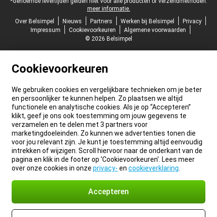
*Genoemde levertijden gelden niet voor alle producten of verzendmethoden:
meer informatie.
Over Belsimpel
Nieuws
Partners
Werken bij Belsimpel
Privacy
Impressum
Cookievoorkeuren
Algemene voorwaarden
© 2026 Belsimpel
Cookievoorkeuren
We gebruiken cookies en vergelijkbare technieken om je beter
en persoonlijker te kunnen helpen. Zo plaatsen we altijd
functionele en analytische cookies. Als je op “Accepteren”
klikt, geef je ons ook toestemming om jouw gegevens te
verzamelen en te delen met 3 partners voor
marketingdoeleinden. Zo kunnen we advertenties tonen die
voor jou relevant zijn. Je kunt je toestemming altijd eenvoudig
intrekken of wijzigen. Scroll hiervoor naar de onderkant van de
pagina en klik in de footer op 'Cookievoorkeuren'. Lees meer
over onze cookies in onze
privacy-
en
cookieverklaring
.
Accepteren