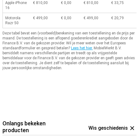
Apple iPhone
€ 810,00
€ 0,00
€ 810,00
€ 33,75
16
Motorola
€ 499,00
€ 0,00
€ 499,00
€ 20,79
Razr 50
Deze tabel bevat een (voorbeeld)berekening van een toestellening en de prijs per
maand.
De toestellening is een aflopend goederenkrediet aangeboden door de
Finance B.V. van de gekozen provider.
Wil je meer weten over het Europees
standaardformulier en gespreid betalen?
Lees het hier.
MobielWerkt B.V.
bemiddelt namens verschillende partijen en treedt op als vrijgestelde
bemiddelaar voor de Finance B.V. van de gekozen provider en geeft geen advies
over de toestellening.
Je dient zelf te bepalen of de toestellening aansluit bij
jouw persoonlijke omstandigheden.
Onlangs bekeken
Wis geschiedenis
producten