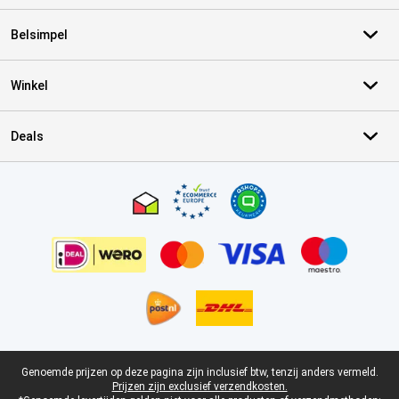
Belsimpel
Winkel
Deals
Certificaten, betaalmethoden, bezorgingsdienst partners
Juridische voettekst
Genoemde prijzen op deze pagina zijn inclusief btw, tenzij anders vermeld.
Prijzen zijn exclusief verzendkosten.