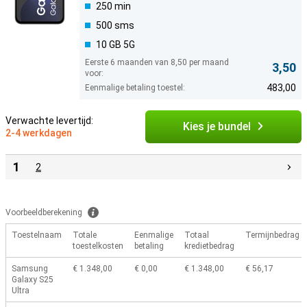
250 min
500 sms
10 GB 5G
Eerste 6 maanden van 8,50 per maand
3,50
voor:
483,00
Eenmalige betaling toestel:
Verwachte levertijd:
Kies je bundel
2-4 werkdagen
1
2
Voorbeeldberekening
Toestelnaam
Totale
Eenmalige
Totaal
Termijnbedrag
toestelkosten
betaling
kredietbedrag
Samsung
€ 1.348,00
€ 0,00
€ 1.348,00
€ 56,17
Galaxy S25
Ultra