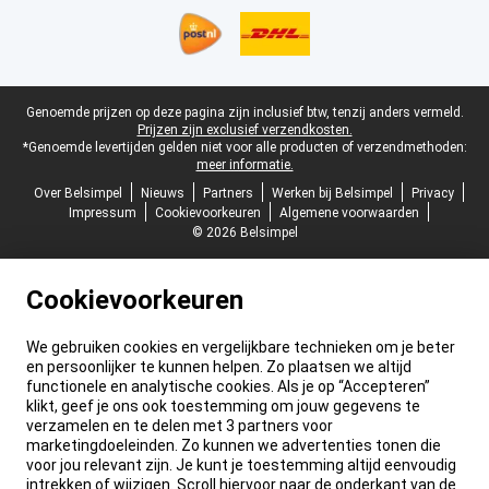
Juridische voettekst
Genoemde prijzen op deze pagina zijn inclusief btw, tenzij anders vermeld.
Prijzen zijn exclusief verzendkosten.
*Genoemde levertijden gelden niet voor alle producten of verzendmethoden:
meer informatie.
Over Belsimpel
Nieuws
Partners
Werken bij Belsimpel
Privacy
Impressum
Cookievoorkeuren
Algemene voorwaarden
© 2026 Belsimpel
Cookievoorkeuren
We gebruiken cookies en vergelijkbare technieken om je beter
en persoonlijker te kunnen helpen. Zo plaatsen we altijd
functionele en analytische cookies. Als je op “Accepteren”
klikt, geef je ons ook toestemming om jouw gegevens te
verzamelen en te delen met 3 partners voor
marketingdoeleinden. Zo kunnen we advertenties tonen die
voor jou relevant zijn. Je kunt je toestemming altijd eenvoudig
intrekken of wijzigen. Scroll hiervoor naar de onderkant van de