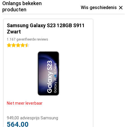
simkaarten tegelijk gebruiken. Ideaal om privé en werk gescheiden
Onlangs bekeken
te houden.
Wis geschiedenis
producten
Samsung Galaxy S23 128GB S911
Zwart
1.167 geverifieerde reviews
4.5 sterren
Niet meer leverbaar
949,00
adviesprijs Samsung
564,00