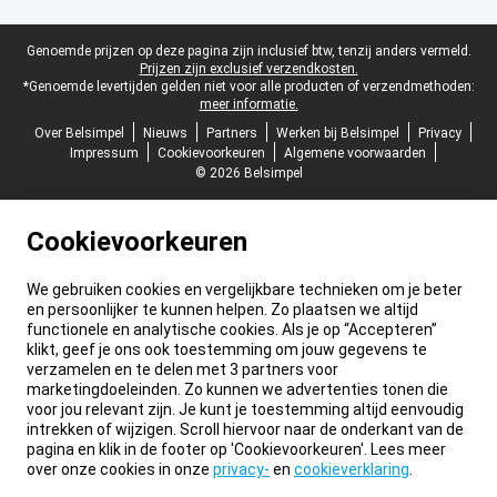
Juridische voettekst
Genoemde prijzen op deze pagina zijn inclusief btw, tenzij anders vermeld.
Prijzen zijn exclusief verzendkosten.
*Genoemde levertijden gelden niet voor alle producten of verzendmethoden:
meer informatie.
Over Belsimpel
Nieuws
Partners
Werken bij Belsimpel
Privacy
Impressum
Cookievoorkeuren
Algemene voorwaarden
© 2026 Belsimpel
Cookievoorkeuren
We gebruiken cookies en vergelijkbare technieken om je beter
en persoonlijker te kunnen helpen. Zo plaatsen we altijd
functionele en analytische cookies. Als je op “Accepteren”
klikt, geef je ons ook toestemming om jouw gegevens te
verzamelen en te delen met 3 partners voor
marketingdoeleinden. Zo kunnen we advertenties tonen die
voor jou relevant zijn. Je kunt je toestemming altijd eenvoudig
intrekken of wijzigen. Scroll hiervoor naar de onderkant van de
pagina en klik in de footer op 'Cookievoorkeuren'. Lees meer
over onze cookies in onze
privacy-
en
cookieverklaring
.