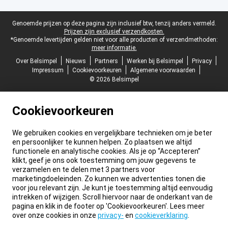
Juridische voettekst
Genoemde prijzen op deze pagina zijn inclusief btw, tenzij anders vermeld.
Prijzen zijn exclusief verzendkosten.
*Genoemde levertijden gelden niet voor alle producten of verzendmethoden:
meer informatie.
Over Belsimpel
Nieuws
Partners
Werken bij Belsimpel
Privacy
Impressum
Cookievoorkeuren
Algemene voorwaarden
© 2026 Belsimpel
Cookievoorkeuren
We gebruiken cookies en vergelijkbare technieken om je beter
en persoonlijker te kunnen helpen. Zo plaatsen we altijd
functionele en analytische cookies. Als je op “Accepteren”
klikt, geef je ons ook toestemming om jouw gegevens te
verzamelen en te delen met 3 partners voor
marketingdoeleinden. Zo kunnen we advertenties tonen die
voor jou relevant zijn. Je kunt je toestemming altijd eenvoudig
intrekken of wijzigen. Scroll hiervoor naar de onderkant van de
pagina en klik in de footer op 'Cookievoorkeuren'. Lees meer
over onze cookies in onze
privacy-
en
cookieverklaring
.