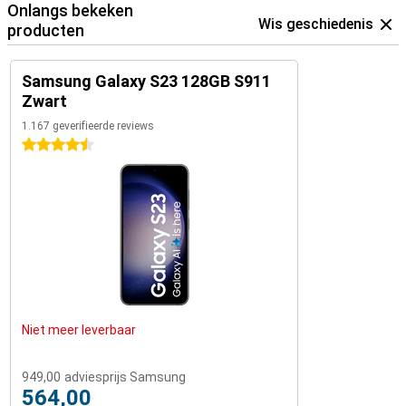
simkaarten tegelijk gebruiken. Ideaal om privé en werk gescheiden
Onlangs bekeken
te houden.
Wis geschiedenis
producten
Samsung Galaxy S23 128GB S911
Zwart
1.167 geverifieerde reviews
4.5 sterren
Niet meer leverbaar
949,00
adviesprijs Samsung
564,00