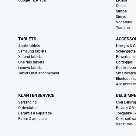
Google Pixel 10a
Lebara
Odido
Simpel
Simyo
Vodafone
Youfone
TABLETS
ACCESSO
Apple tablets
Hoesjes & C
Samsung tablets
Screenprote
Xiaomi tablets
Powerbank
OnePlus tablets
Oordopjes
Lenovo tablets
Koptelefoo
Tablets met abonnement
Smartwatch
Bluetooth s
Alle accesso
KLANTENSERVICE
BELSIMP
Verzending
Over Belsim
Orderstatus
Privacy & Ve
Garantie & Reparatie
Toegankelij
Ruilen & annuleren
Onze softwa
Vacatures