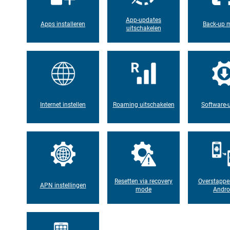
App-updates
Apps installeren
Back-up 
uitschakelen
Internet instellen
Roaming uitschakelen
Software-
Resetten via recovery
Overstappe
APN instellingen
mode
Andro