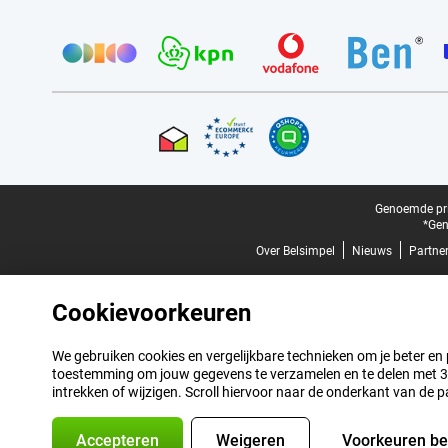
Provider partners
Certificaten, betaalmethoden, bezorgingsdienst partners
Juridische voettekst
Genoemde prij
*Gen
Over Belsimpel
Nieuws
Partne
Cookievoorkeuren
We gebruiken cookies en vergelijkbare technieken om je beter en pe
toestemming om jouw gegevens te verzamelen en te delen met 3 p
intrekken of wijzigen. Scroll hiervoor naar de onderkant van de p
Accepteren
Weigeren
Voorkeuren b