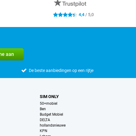
0
4,4
/ 5,0
4.4 sterren
me aan
De beste aanbiedingen op een rijtje
SIM ONLY
50+mobiel
Ben
Budget Mobiel
DELTA
hollandsnieuwe
KPN