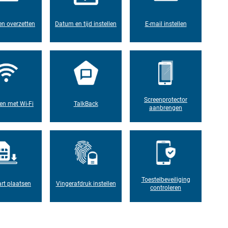
n overzetten
Datum en tijd instellen
E-mail instellen
Screenprotector
en met Wi-Fi
TalkBack
aanbrengen
Toestelbeveiliging
rt plaatsen
Vingerafdruk instellen
controleren