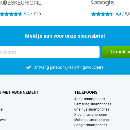
9,2
/ 10,0
4,4
/ 5,
4.6 sterren
4.4 sterren
Meld je aan voor onze nieuwsbrief
Ik meld 
Ontvang persoonlijke kortingsvouchers
N MET ABONNEMENT
TELEFOONS
Apple smartphones
Samsung smartphones
el
OnePlus smartphones
Xiaomi smartphones
euwe
Motorola smartphones
Google smartphones