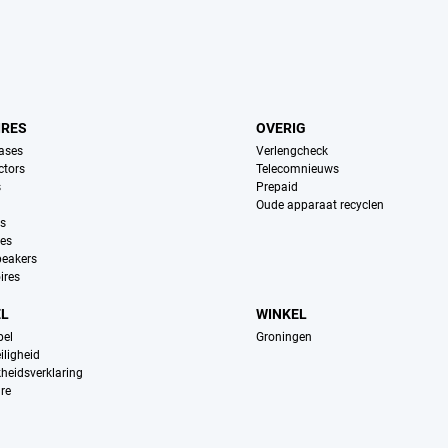
IRES
OVERIG
ases
Verlengcheck
ctors
Telecomnieuws
s
Prepaid
Oude apparaat recyclen
ns
es
peakers
ires
EL
WINKEL
pel
Groningen
iligheid
kheidsverklaring
re