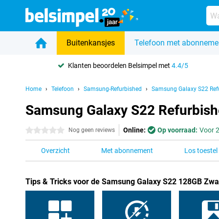
Buitenkansjes
Telefoon met abonneme
Klanten beoordelen Belsimpel met
4.4/5
Home
Telefoon
Samsung-Refurbished
Samsung Galaxy S22 Ref
Samsung Galaxy S22 Refurbishe
Online:
Op voorraad:
Voor 2
0 sterren
Nog geen reviews
Overzicht
Met abonnement
Los toestel
Tips & Tricks voor de Samsung Galaxy S22 128GB Zwa