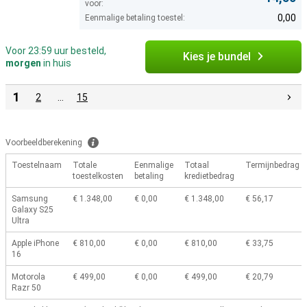
voor:
0,00
Eenmalige betaling toestel:
Voor 23:59 uur besteld,
Kies je bundel
morgen
in huis
1
2
…
15
Voorbeeldberekening
Toestelnaam
Totale
Eenmalige
Totaal
Termijnbedrag
toestelkosten
betaling
kredietbedrag
Samsung
€ 1.348,00
€ 0,00
€ 1.348,00
€ 56,17
Galaxy S25
Ultra
Apple iPhone
€ 810,00
€ 0,00
€ 810,00
€ 33,75
16
Motorola
€ 499,00
€ 0,00
€ 499,00
€ 20,79
Razr 50