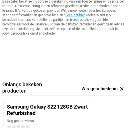
Deze tabel bevat een (voorbeeld)berekening van een toestellening en de prijs per
maand.
De toestellening is een aflopend goederenkrediet aangeboden door de
Finance B.V. van de gekozen provider.
Wil je meer weten over het Europees
standaardformulier en gespreid betalen?
Lees het hier.
MobielWerkt B.V.
bemiddelt namens verschillende partijen en treedt op als vrijgestelde
bemiddelaar voor de Finance B.V. van de gekozen provider en geeft geen advies
over de toestellening.
Je dient zelf te bepalen of de toestellening aansluit bij
jouw persoonlijke omstandigheden.
Onlangs bekeken
Wis geschiedenis
producten
Samsung Galaxy S22 128GB Zwart
Refurbished
Nog geen reviews
0 sterren