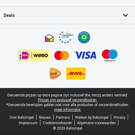
Deals
Certificaten, betaalmethoden, bezorgingsdienst partners
Juridische voettekst
Genoemde prijzen op deze pagina zijn inclusief btw, tenzij anders vermeld.
Prijzen zijn exclusief verzendkosten.
*Genoemde levertijden gelden niet voor alle producten of verzendmethoden:
meer informatie.
Over Belsimpel
Nieuws
Partners
Werken bij Belsimpel
Privacy
Impressum
Cookievoorkeuren
Algemene voorwaarden
© 2026 Belsimpel