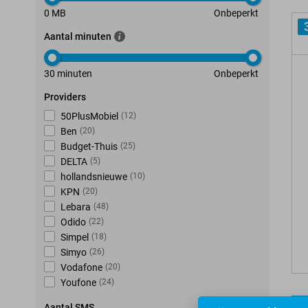
0 MB
Onbeperkt
Aantal minuten
30 minuten
Onbeperkt
Providers
50PlusMobiel
(
12
)
Ben
(
20
)
Budget-Thuis
(
25
)
DELTA
(
5
)
hollandsnieuwe
(
10
)
KPN
(
20
)
Lebara
(
48
)
Odido
(
22
)
Simpel
(
18
)
Simyo
(
26
)
Vodafone
(
20
)
Youfone
(
24
)
Aantal SMS