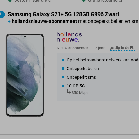
Beste Prijsgarantie
Gratis retourneren
Samsung Galaxy S21+ 5G 128GB G996 Zwart
2
+
hollandsnieuwe-abonnement
met onbeperkt bellen en sm
geldig in de
EU
Nieuw abonnement
2 jaar
Op het betrouwbare netwerk van Vod
Onbeperkt bellen
Onbeperkt sms
10 GB 5G
350 Mbps