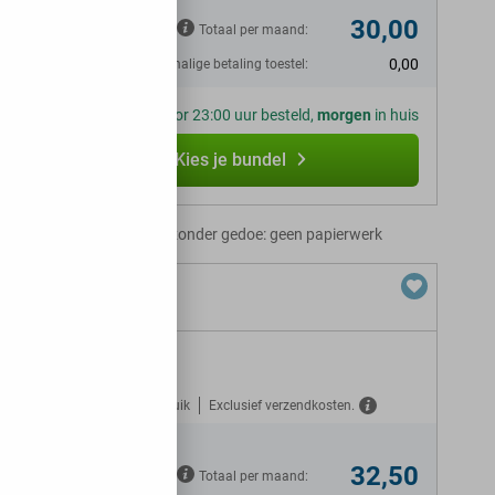
30,00
Totaal per maand:
0,00
Eenmalige betaling toestel:
Voor 23:00 uur besteld,
morgen
in huis
Kies je bundel
Abonnement zonder gedoe: geen papierwerk
Gratis verzekerd tegen misbruik
Exclusief verzendkosten.
32,50
Totaal per maand: