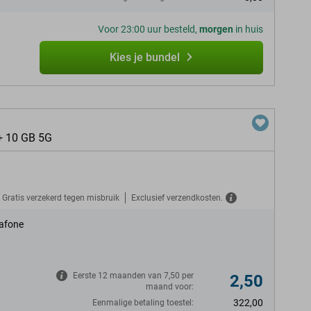
Voor 23:00 uur besteld,
morgen
in huis
Kies je bundel
+ 10 GB 5G
Gratis verzekerd tegen misbruik
Exclusief verzendkosten.
afone
Eerste 12 maanden van 7,50 per
2,50
maand voor:
322,00
Eenmalige betaling toestel: