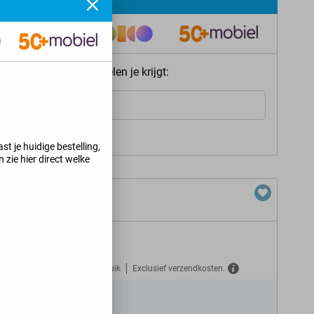
ie meteen welke voordelen je krijgt:
Internet
s jij kunt krijgen
>
st je huidige bestelling,
 zie hier direct welke
Gratis verzekerd tegen misbruik
Exclusief verzendkosten.