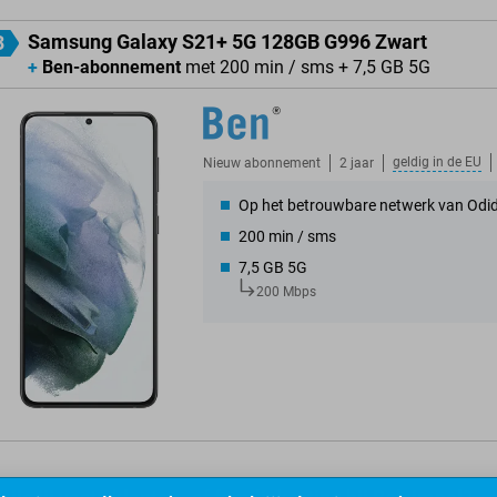
Samsung Galaxy S21+ 5G 128GB G996 Zwart
3
+
Ben-abonnement
met 200 min / sms + 7,5 GB 5G
geldig in de
EU
Nieuw abonnement
2 jaar
Op het betrouwbare netwerk van Odi
200 min / sms
7,5 GB 5G
200 Mbps