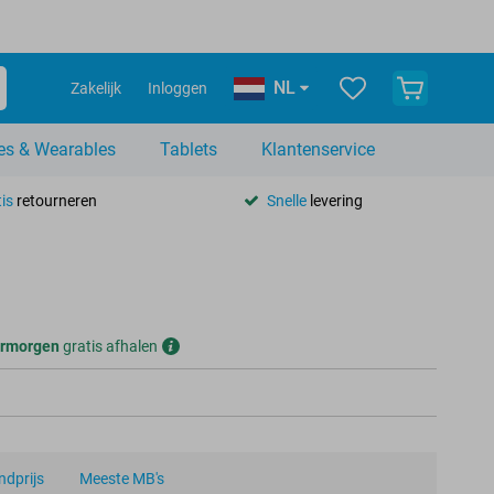
NL
Zakelijk
Inloggen
es & Wearables
Tablets
Klantenservice
is
retourneren
Snelle
levering
rmorgen
gratis afhalen
dprijs
Meeste MB's