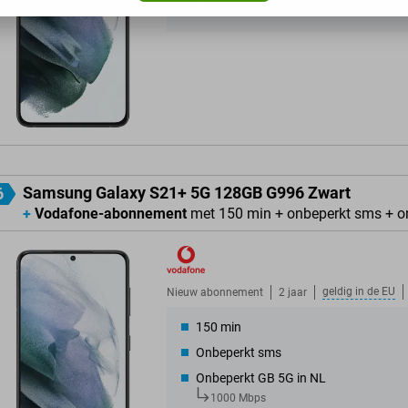
300 Mbps
Samsung Galaxy S21+ 5G 128GB G996 Zwart
6
+
Vodafone-abonnement
met 150 min + onbeperkt sms + o
geldig in de
EU
Nieuw abonnement
2 jaar
150 min
Onbeperkt sms
Onbeperkt GB 5G in NL
1000 Mbps