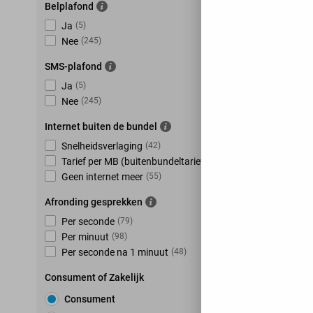
Belplafond
Ja
(
5
)
Nee
(
245
)
SMS-plafond
Ja
(
5
)
Nee
(
245
)
Internet buiten de bundel
Snelheidsverlaging
(
42
)
Tarief per MB (buitenbundeltarief)
(
153
)
Geen internet meer
(
55
)
Afronding gesprekken
Per seconde
(
79
)
Per minuut
(
98
)
Per seconde na 1 minuut
(
48
)
Consument of Zakelijk
Consument