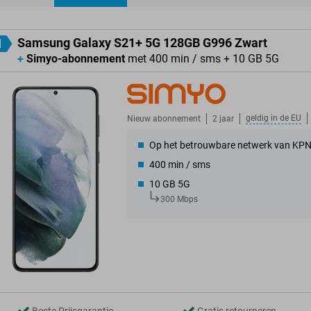
ducten
Samsung Galaxy S21+ 5G 128GB G996 Zwart
1
+
Simyo-abonnement
met 400 min / sms + 10 GB 5G
geldig in de
EU
Nieuw abonnement
2 jaar
Op het betrouwbare netwerk van KP
400 min / sms
10 GB 5G
300 Mbps