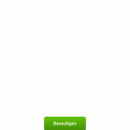
120 sms
10 GB 5G
300 Mbps
Beste Prijsgarantie
Gratis retourneren
Samsung Galaxy S21+ 5G 128GB G996 Zwart
5
+
KPN-abonnement
met 150 min / sms + 10 GB 5G
geldig in de
EU
Nieuw abonnement
2 jaar
150 min / sms
Bevestigen
10 GB 5G