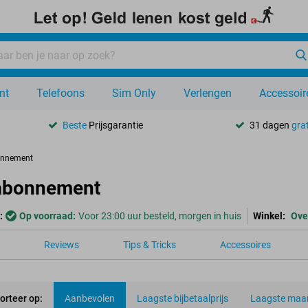
nt
Telefoons
Sim Only
Verlengen
Accessoir
Beste
Prijsgarantie
31 dagen
grat
onnement
abonnement
:
Op voorraad:
Voor 23:00 uur besteld, morgen in huis
Winkel:
Ove
Reviews
Tips & Tricks
Accessoires
orteer op:
Aanbevolen
Laagste bijbetaalprijs
Laagste maan