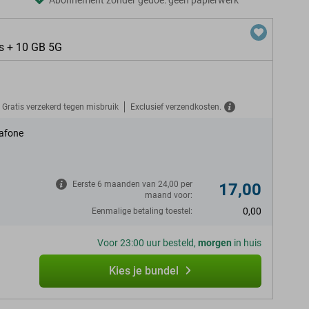
Abonnement zonder gedoe: geen papierwerk
s + 10 GB 5G
Gratis verzekerd tegen misbruik
Exclusief verzendkosten.
afone
Eerste 6 maanden van 24,00 per
17,00
maand voor:
0,00
Eenmalige betaling toestel:
Voor 23:00 uur besteld,
morgen
in huis
Kies je bundel