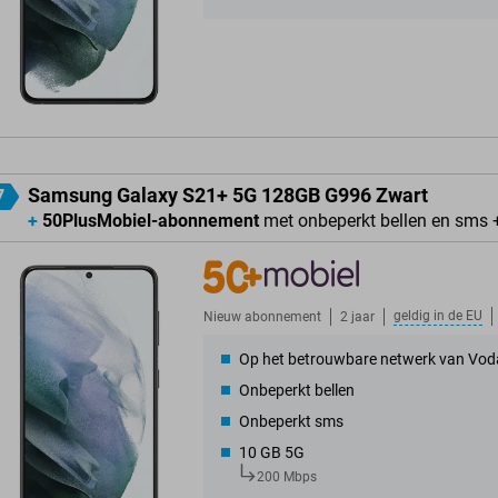
Samsung Galaxy S21+ 5G 128GB G996 Zwart
7
+
50PlusMobiel-abonnement
met onbeperkt bellen en sms 
geldig in de
EU
Nieuw abonnement
2 jaar
Op het betrouwbare netwerk van Vod
Onbeperkt bellen
Onbeperkt sms
10 GB 5G
200 Mbps