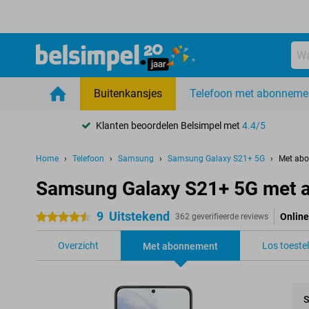
Buitenkansjes
Telefoon met abonneme
Klanten beoordelen Belsimpel met
4.4/5
Home
Telefoon
Samsung
Samsung Galaxy S21+ 5G
Met ab
Samsung Galaxy S21+ 5G met 
9
Uitstekend
Online
4.5 sterren
362 geverifieerde reviews
Overzicht
Los toestel
Met abonnement
S