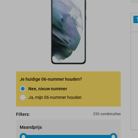
Pro
Je huidige 06-nummer houden?
Nee, nieuw nummer
Ja, mijn 06-nummer houden
Nummerbehoudgarantie
Filters:
250 combinaties
Maandprijs