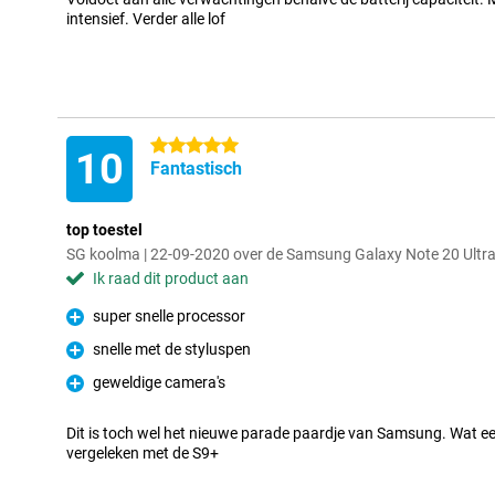
intensief. Verder alle lof
5 sterren
10
Fantastisch
top toestel
SG koolma | 22-09-2020 over de Samsung Galaxy Note 20 Ult
Ik raad dit product aan
super snelle processor
Pluspunt
snelle met de styluspen
Pluspunt
geweldige camera's
Pluspunt
Dit is toch wel het nieuwe parade paardje van Samsung. Wat ee
vergeleken met de S9+