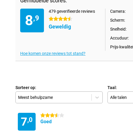
Gemiddelde scores:
479 geverifieerde reviews
Camera:
8
,9
4.5 sterren
Scherm:
Geweldig
Snelheid:
Accuduur:
Prijs-kwalitei
Hoe komen onze reviews tot stand?
Sorteer op:
Taal:
Meest behulpzame
Alle talen
3.5 sterren
7
,0
Goed