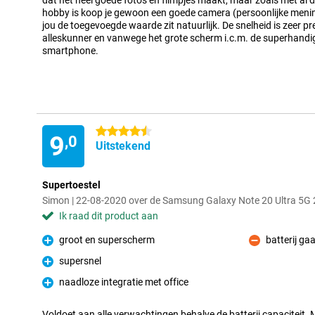
dat het heel goede foto's en filmpjes maakt, maar zoals met al da
hobby is koop je gewoon een goede camera (persoonlijke menin
jou de toegevoegde waarde zit natuurlijk. De snelheid is zeer pre
alleskunner en vanwege het grote scherm i.c.m. de superhandi
smartphone.
4.5 sterren
9
,0
Uitstekend
Supertoestel
Simon | 22-08-2020 over de Samsung Galaxy Note 20 Ultra 5
Ik raad dit product aan
groot en superscherm
batterij ga
Pluspunt
Minpunt
supersnel
Pluspunt
naadloze integratie met office
Pluspunt
Voldoet aan alle verwachtingen behalve de batterij capaciteit.