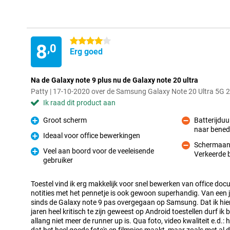
4 sterren
8
,0
Erg goed
Na de Galaxy note 9 plus nu de Galaxy note 20 ultra
Patty | 17-10-2020 over de Samsung Galaxy Note 20 Ultra 5G
Ik raad dit product aan
Groot scherm
Batterijduu
Pluspunt
naar bene
Minpunt
Ideaal voor office bewerkingen
Pluspunt
Schermaanra
Veel aan boord voor de veeleisende
Verkeerde 
Minpunt
gebruiker
Pluspunt
Toestel vind ik erg makkelijk voor snel bewerken van office d
notities met het pennetje is ook gewoon superhandig. Van een 
sinds de Galaxy note 9 pas overgegaan op Samsung. Dat ik hie
jaren heel kritisch te zijn geweest op Android toestellen durf i
allang niet meer de runner up is. Qua foto, video kwaliteit e.d.: h