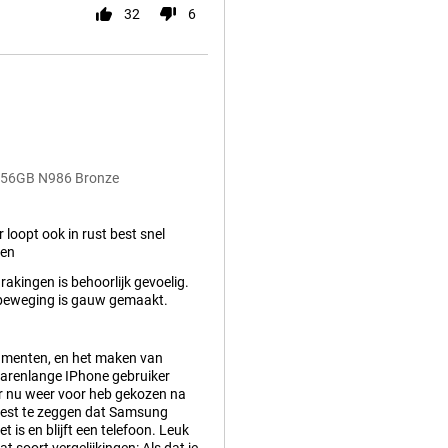
32
6
 256GB N986 Bronze
r loopt ook in rust best snel
den
kingen is behoorlijk gevoelig.
beweging is gauw gemaakt.
ocumenten, en het maken van
jarenlange IPhone gebruiker
r nu weer voor heb gekozen na
k best te zeggen dat Samsung
et is en blijft een telefoon. Leuk