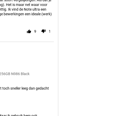
t soort vergelijkingen: Als dat je
g). Het is maar net waar voor
ttig. Ik vind de Note ultra een
ge bewerkingen een ideale (werk)
9
1
G 256GB N986 Black
at toch sneller leeg dan gedacht
 Maar ik gebruik hem ook