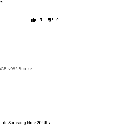
ken
5
0
256GB N986 Bronze
ar de Samsung Note 20 Ultra