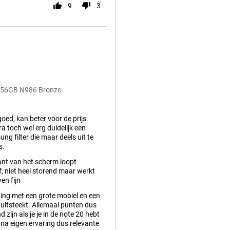
9
3
G 256GB N986 Bronze
oed, kan beter voor de prijs.
 toch wel erg duidelijk een
ng filter die maar deels uit te
s.
ant van het scherm loopt
, niet heel storend maar werkt
ven fijn
ing met een grote mobiel en een
uitsteekt. Allemaal punten dus
d zijn als je je in de note 20 hebt
 na eigen ervaring dus relevante