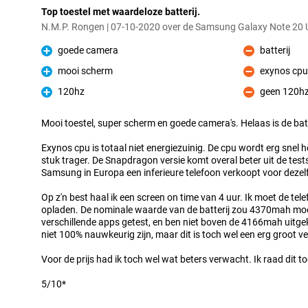
Top toestel met waardeloze batterij.
N.M.P. Rongen | 07-10-2020 over de Samsung Galaxy Note 20 
goede camera
batterij
Pluspunt
Minpunt
mooi scherm
exynos cpu
Pluspunt
Minpunt
120hz
geen 120h
Pluspunt
Minpunt
Mooi toestel, super scherm en goede camera's. Helaas is de batte
Exynos cpu is totaal niet energiezuinig. De cpu wordt erg snel h
stuk trager. De Snapdragon versie komt overal beter uit de tests.
Samsung in Europa een inferieure telefoon verkoopt voor dezelf
Op z'n best haal ik een screen on time van 4 uur. Ik moet de tel
opladen. De nominale waarde van de batterij zou 4370mah moete
verschillende apps getest, en ben niet boven de 4166mah uitg
niet 100% nauwkeurig zijn, maar dit is toch wel een erg groot ve
Voor de prijs had ik toch wel wat beters verwacht. Ik raad dit t
5/10*