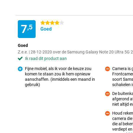
4 sterren
7
,5
Goed
Goed
Z.e.e. | 28-12-2020 over de Samsung Galaxy Note 20 Ultra 5
Ik raad dit product aan
Fijne mobiel, als ik voor de keuze zou
Camera is g
komen te staan zou ik hem opnieuw
Frontcamera
aanschaffen. (inmiddels een maand in
soort Samsu
Pluspunt
Minpunt
gebruik)
schakelen i
De buitenk
afgerond af
Minpunt
niet altijd e
Houd reken
camera die 
die al beken
Minpunt
verdiept en