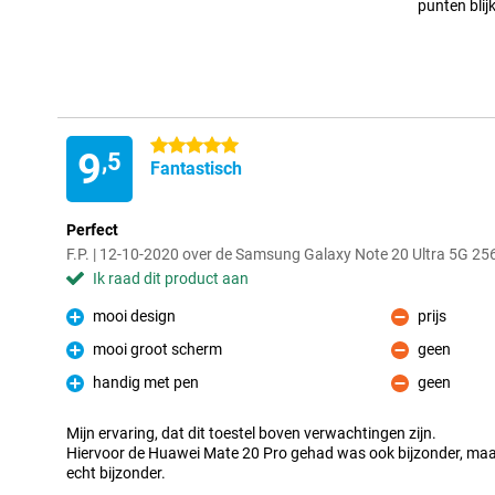
punten blij
5 sterren
9
,5
Fantastisch
Perfect
F.P. | 12-10-2020 over de Samsung Galaxy Note 20 Ultra 5G 
Ik raad dit product aan
mooi design
prijs
Pluspunt
Minpunt
mooi groot scherm
geen
Pluspunt
Minpunt
handig met pen
geen
Pluspunt
Minpunt
Mijn ervaring, dat dit toestel boven verwachtingen zijn.
Hiervoor de Huawei Mate 20 Pro gehad was ook bijzonder, ma
echt bijzonder.