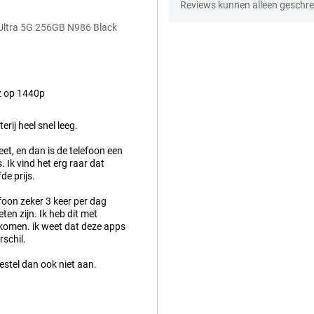
Reviews kunnen alleen geschre
Ultra 5G 256GB N986 Black
z op 1440p
rij heel snel leeg.
eet, en dan is de telefoon een
 Ik vind het erg raar dat
de prijs.
efoon zeker 3 keer per dag
n zijn. Ik heb dit met
ekomen. ik weet dat deze apps
rschil.
oestel dan ook niet aan.