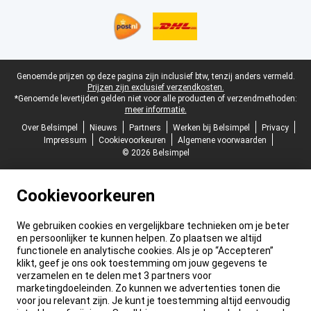
Juridische voettekst
Genoemde prijzen op deze pagina zijn inclusief btw, tenzij anders vermeld.
Prijzen zijn exclusief verzendkosten.
*Genoemde levertijden gelden niet voor alle producten of verzendmethoden:
meer informatie.
Over Belsimpel
Nieuws
Partners
Werken bij Belsimpel
Privacy
Impressum
Cookievoorkeuren
Algemene voorwaarden
© 2026 Belsimpel
Cookievoorkeuren
We gebruiken cookies en vergelijkbare technieken om je beter
en persoonlijker te kunnen helpen. Zo plaatsen we altijd
functionele en analytische cookies. Als je op “Accepteren”
klikt, geef je ons ook toestemming om jouw gegevens te
verzamelen en te delen met 3 partners voor
marketingdoeleinden. Zo kunnen we advertenties tonen die
voor jou relevant zijn. Je kunt je toestemming altijd eenvoudig