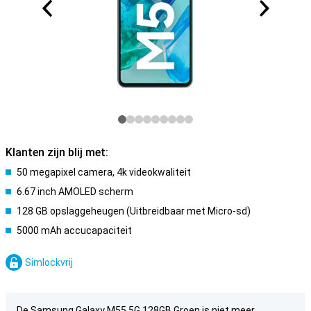
Klanten zijn blij met:
50 megapixel camera, 4k videokwaliteit
6.67 inch AMOLED scherm
128 GB opslaggeheugen (Uitbreidbaar met Micro-sd)
5000 mAh accucapaciteit
Simlockvrij
De Samsung Galaxy M55 5G 128GB Groen is niet meer