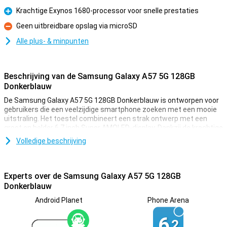
Krachtige Exynos 1680-processor voor snelle prestaties
Pluspunt
Geen uitbreidbare opslag via microSD
Minpunt
Alle plus- & minpunten
Beschrijving van de Samsung Galaxy A57 5G 128GB
Donkerblauw
De Samsung Galaxy A57 5G 128GB Donkerblauw is ontworpen voor
gebruikers die een veelzijdige smartphone zoeken met een mooie
uitstraling. Het toestel combineert een strak ontwerp met een
groot en helder 6.7 inch Super AMOLED-display. Dankzij de krachtige
Exynos 1680-processor en slimme AI-functies werk je sneller en
Volledige beschrijving
efficiënter met je dagelijkse apps. Ook op het gebied van fotografie
en entertainment biedt de Galaxy A57 5G sterke prestaties. Met
een veelzijdig camerasysteem, een grote batterij, goede
connectiviteit en langdurige softwareondersteuning is dit een
Experts over de Samsung Galaxy A57 5G 128GB
smartphone die klaar is voor intensief dagelijks gebruik.
Donkerblauw
Android Planet
Phone Arena
Stijlvol en slank design
De Samsung Galaxy A57 5G heeft een modern en herkenbaar
6,
2
ontwerp dat voortbouwt op het iconische design van de Galaxy A-