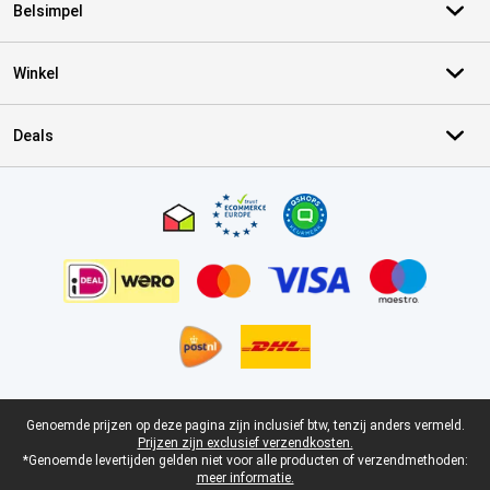
Belsimpel
Winkel
Deals
Certificaten, betaalmethoden, bezorgingsdienst partners
Juridische voettekst
Genoemde prijzen op deze pagina zijn inclusief btw, tenzij anders vermeld.
Prijzen zijn exclusief verzendkosten.
*Genoemde levertijden gelden niet voor alle producten of verzendmethoden:
meer informatie.