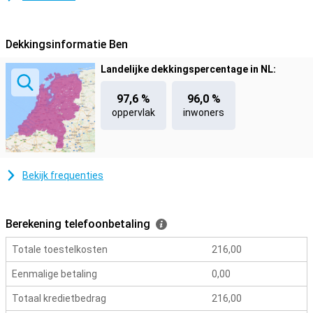
Android-updates en 6 jaar beveiligingsupdates, waardoor je
smartphone veilig en up-to-date blijft. In combinatie met Samsung
Knox Vault worden je persoonlijke gegevens extra beschermd,
zodat je jarenlang zorgeloos gebruik kunt maken van je toestel.
Dekkingsinformatie Ben
Landelijke dekkingspercentage in NL:
97,6 %
96,0 %
oppervlak
inwoners
Bekijk frequenties
Berekening telefoonbetaling
Totale toestelkosten
216,00
Eenmalige betaling
0,00
Totaal kredietbedrag
216,00