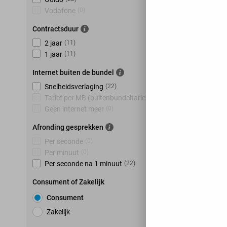
Vodafone
(
0
)
Contractsduur
2 jaar
(
11
)
1 jaar
(
11
)
Internet buiten de bundel
Snelheidsverlaging
(
22
)
Tarief per MB (buitenbundeltarief)
(
0
)
Geen internet meer
(
0
)
Afronding gesprekken
Per seconde
(
0
)
Per minuut
(
0
)
Per seconde na 1 minuut
(
22
)
Consument of Zakelijk
Consument
Zakelijk