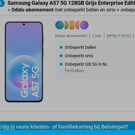
Samsung Galaxy A57 5G 128GB Grijs Enterprise Edit
3
+
Odido-abonnement
met onbeperkt bellen en sms + onbep
geldig in de
EU
Nieuw abonnement
2 jaar
Onbeperkt bellen
Onbeperkt sms
Onbeperkt GB 5G in NL
20 Mbps
rijg jij vaste klanten- of familiekorting bij Belsimpel?