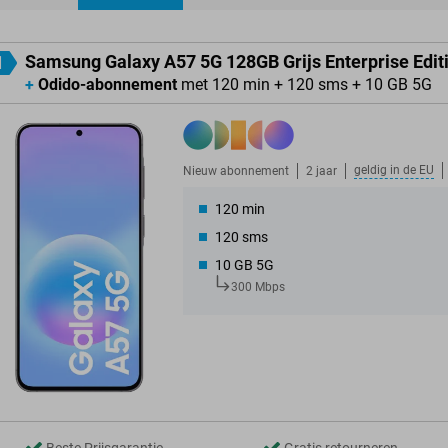
ducten
Samsung Galaxy A57 5G 128GB Grijs Enterprise Edit
1
+
Odido-abonnement
met 120 min + 120 sms + 10 GB 5G
geldig in de
EU
Nieuw abonnement
2 jaar
120 min
120 sms
10 GB 5G
300 Mbps