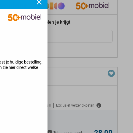
ie meteen welke voordelen je krijgt:
Internet
s jij kunt krijgen
>
st je huidige bestelling,
 zie hier direct welke
ion
Gratis verzekerd tegen misbruik
Exclusief verzendkosten.
28,00
Totaal per maand: