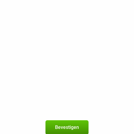
20 GB 5G
300 Mbps
Beste Prijsgarantie
Gratis retourneren
Samsung Galaxy A57 5G 128GB Grijs Enterprise Edit
5
+
Odido-abonnement
met 120 min + 120 sms + 2 GB 5G
geldig in de
EU
Nieuw abonnement
2 jaar
120 min
120 sms
Bevestigen
2 GB 5G