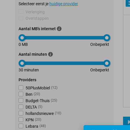
Selecteer eerst je
huidige provider
Verlenging
Overstappen
Aantal MB's internet
0 MB
Onbeperkt
Aantal minuten
30 minuten
Onbeperkt
Providers
50PlusMobiel
(
12
)
Ben
(
20
)
Budget-Thuis
(
25
)
DELTA
(
5
)
hollandsnieuwe
(
10
)
KPN
(
20
)
K
Lebara
(
48
)