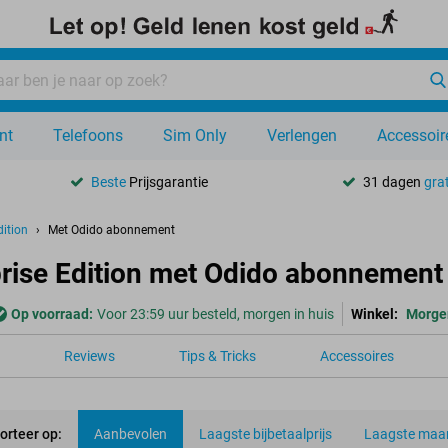
nt
Telefoons
Sim Only
Verlengen
Accessoir
Beste
Prijsgarantie
31 dagen
grat
ition
Met Odido abonnement
rise Edition met Odido abonnement
Op voorraad:
Voor 23:59 uur besteld, morgen in huis
Winkel:
Morge
Reviews
Tips & Tricks
Accessoires
orteer op:
Aanbevolen
Laagste bijbetaalprijs
Laagste maan