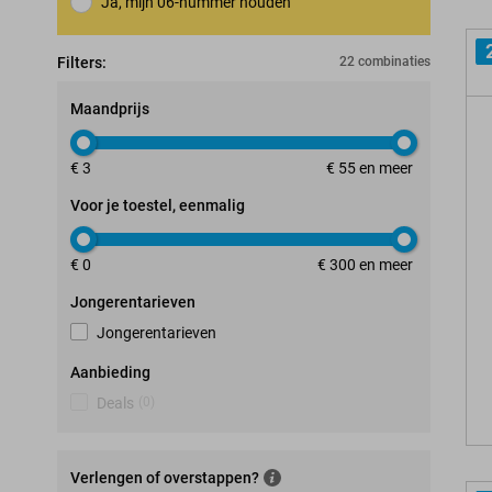
Ja, mijn 06-nummer houden
Nummerbehoudgarantie
Filters:
22 combinaties
Maandprijs
€ 3
€ 55 en meer
Voor je toestel, eenmalig
€ 0
€ 300 en meer
Jongerentarieven
Jongerentarieven
Aanbieding
Deals
(
0
)
Verlengen of overstappen?