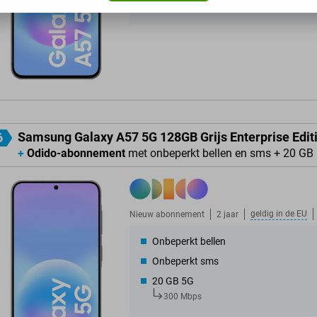
300 Mbps
Samsung Galaxy A57 5G 128GB Grijs Enterprise Edit
6
+
Odido-abonnement
met onbeperkt bellen en sms + 20 GB
geldig in de
EU
Nieuw abonnement
2 jaar
Onbeperkt bellen
Onbeperkt sms
20 GB 5G
300 Mbps