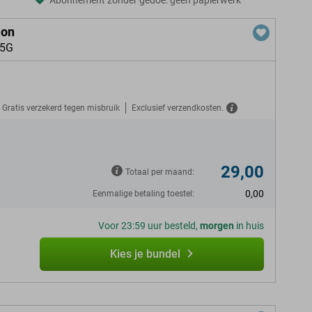
Abonnement zonder gedoe: geen papierwerk
ion
 5G
Gratis verzekerd tegen misbruik
Exclusief verzendkosten.
29,00
Totaal per maand:
0,00
Eenmalige betaling toestel:
Voor 23:59 uur besteld,
morgen
in huis
Kies je bundel