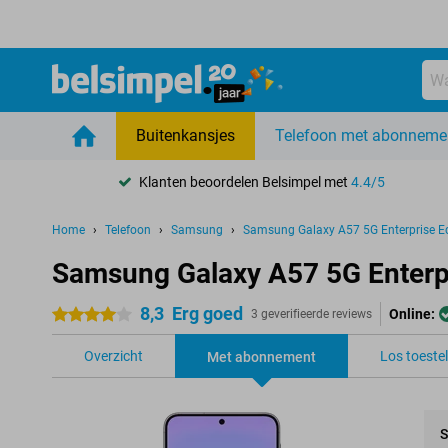
Buitenkansjes
Telefoon met abonneme
Klanten beoordelen Belsimpel met
4.4/5
Home
Telefoon
Samsung
Samsung Galaxy A57 5G Enterprise Ed
Samsung Galaxy A57 5G Enterp
8,3
Erg goed
Online:
4 sterren
3 geverifieerde reviews
Overzicht
Los toestel
Met abonnement
S