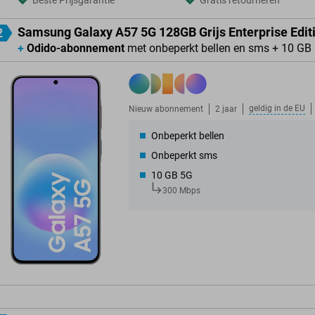
Beste Prijsgarantie
Gratis retourneren
Samsung Galaxy A57 5G 128GB Grijs Enterprise Edit
2
+
Odido-abonnement
met onbeperkt bellen en sms + 10 GB
geldig in de
EU
Nieuw abonnement
2 jaar
Onbeperkt bellen
Onbeperkt sms
10 GB 5G
300 Mbps