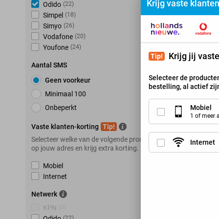
Krijg vaste klante
Odido
(
22
)
Simpel
(
18
)
Simyo
(
26
)
Vodafone
(
20
)
Youfone
(
24
)
Krijg jij vas
Tip!
Aantal SMS
Selecteer de producten
Geen voorkeur
bestelling, al actief zi
Minimaal 100
Mobiel
Onbeperkt
1 of meer
Vaste klanten-korting
Tip!
Selecteer welke van de volgende producten je hebt
Internet
op jouw adres en krijg extra korting.
Mobiel
Internet
Netwerk
KPN
(
0
)
Odido
(
22
)