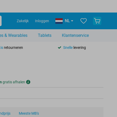
NL
Zakelijk
Inloggen
es & Wearables
Tablets
Klantenservice
is
retourneren
Snelle
levering
n
gratis afhalen
dprijs
Meeste MB's