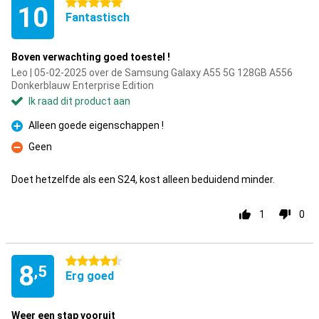
5 sterren
10
Fantastisch
Boven verwachting goed toestel !
Leo | 05-02-2025 over de Samsung Galaxy A55 5G 128GB A556
Donkerblauw Enterprise Edition
Ik raad dit product aan
Alleen goede eigenschappen !
Pluspunt
Geen
Minpunt
Doet hetzelfde als een S24, kost alleen beduidend minder.
1
0
4.5 sterren
8
,5
Erg goed
Weer een stap vooruit