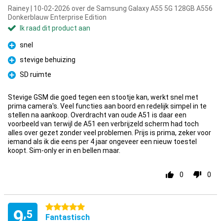
Rainey | 10-02-2026 over de Samsung Galaxy A55 5G 128GB A556
Donkerblauw Enterprise Edition
Ik raad dit product aan
snel
Pluspunt
stevige behuizing
Pluspunt
SD ruimte
Pluspunt
Stevige GSM die goed tegen een stootje kan, werkt snel met
prima camera's. Veel functies aan boord en redelijk simpel in te
stellen na aankoop. Overdracht van oude A51 is daar een
voorbeeld van terwijl de A51 een verbrijzeld scherm had toch
alles over gezet zonder veel problemen. Prijs is prima, zeker voor
iemand als ik die eens per 4 jaar ongeveer een nieuw toestel
koopt. Sim-only er in en bellen maar.
0
0
5 sterren
9
,5
Fantastisch