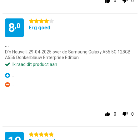
0
0
4 sterren
8
,0
Erg goed
...
D'n Heuvel | 29-04-2025 over de Samsung Galaxy A55 5G 128GB
A556 Donkerblauw Enterprise Edition
Ik raad dit product aan
..
Pluspunt
..
Minpunt
...
0
0
5 sterren