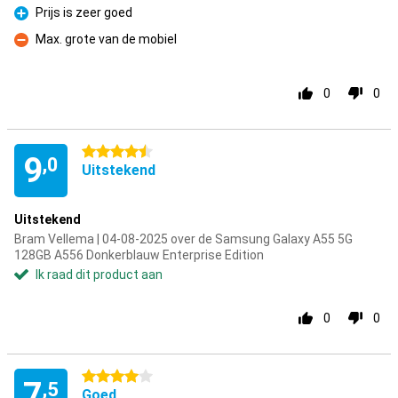
Prijs is zeer goed
Pluspunt
Max. grote van de mobiel
Minpunt
0
0
4.5 sterren
9
,0
Uitstekend
Uitstekend
Bram Vellema | 04-08-2025 over de Samsung Galaxy A55 5G
128GB A556 Donkerblauw Enterprise Edition
Ik raad dit product aan
0
0
4 sterren
7
,5
Goed