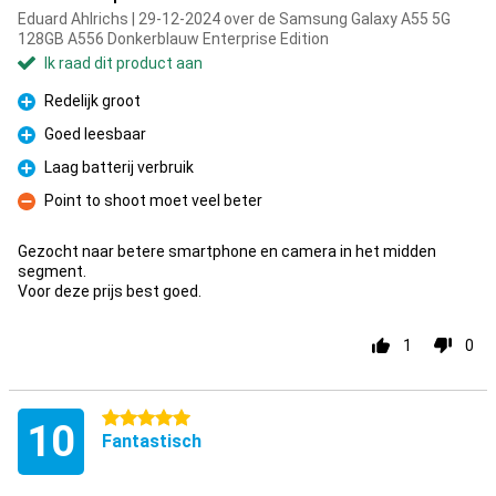
Eduard Ahlrichs | 29-12-2024 over de Samsung Galaxy A55 5G
128GB A556 Donkerblauw Enterprise Edition
Ik raad dit product aan
Redelijk groot
Pluspunt
Goed leesbaar
Pluspunt
Laag batterij verbruik
Pluspunt
Point to shoot moet veel beter
Minpunt
Gezocht naar betere smartphone en camera in het midden
segment.
Voor deze prijs best goed.
1
0
5 sterren
10
Fantastisch