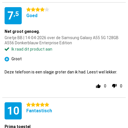
4 sterren
7
,5
Goed
Net groot genoeg.
Grietje BB | 14-04-2026 over de Samsung Galaxy A55 5G 128GB
A556 Donkerblauw Enterprise Edition
Ik raad dit product aan
Groot
Pluspunt
Deze telefoon is een slagje groter dan ik had. Leest wel lekker.
0
0
5 sterren
10
Fantastisch
Prima toestel