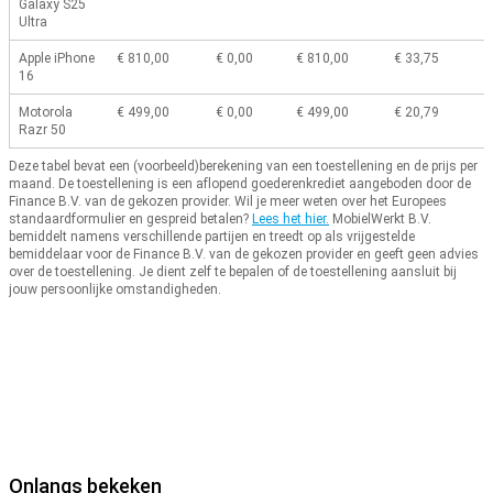
Galaxy S25
Ultra
Apple iPhone
€ 810,00
€ 0,00
€ 810,00
€ 33,75
16
Motorola
€ 499,00
€ 0,00
€ 499,00
€ 20,79
Razr 50
Deze tabel bevat een (voorbeeld)berekening van een toestellening en de prijs per
maand.
De toestellening is een aflopend goederenkrediet aangeboden door de
Finance B.V. van de gekozen provider.
Wil je meer weten over het Europees
standaardformulier en gespreid betalen?
Lees het hier.
MobielWerkt B.V.
bemiddelt namens verschillende partijen en treedt op als vrijgestelde
bemiddelaar voor de Finance B.V. van de gekozen provider en geeft geen advies
over de toestellening.
Je dient zelf te bepalen of de toestellening aansluit bij
jouw persoonlijke omstandigheden.
Onlangs bekeken