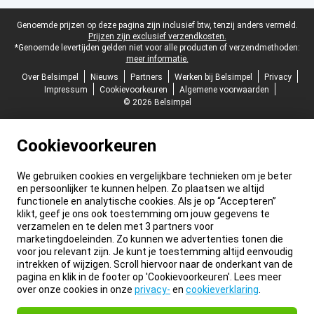
Juridische voettekst
Genoemde prijzen op deze pagina zijn inclusief btw, tenzij anders vermeld.
Prijzen zijn exclusief verzendkosten.
*Genoemde levertijden gelden niet voor alle producten of verzendmethoden:
meer informatie.
Over Belsimpel
Nieuws
Partners
Werken bij Belsimpel
Privacy
Impressum
Cookievoorkeuren
Algemene voorwaarden
© 2026 Belsimpel
Cookievoorkeuren
We gebruiken cookies en vergelijkbare technieken om je beter
en persoonlijker te kunnen helpen. Zo plaatsen we altijd
functionele en analytische cookies. Als je op “Accepteren”
klikt, geef je ons ook toestemming om jouw gegevens te
verzamelen en te delen met 3 partners voor
marketingdoeleinden. Zo kunnen we advertenties tonen die
voor jou relevant zijn. Je kunt je toestemming altijd eenvoudig
intrekken of wijzigen. Scroll hiervoor naar de onderkant van de
pagina en klik in de footer op 'Cookievoorkeuren'. Lees meer
over onze cookies in onze
privacy-
en
cookieverklaring
.