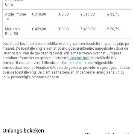
Ultra
Apple iPhone
€ 810,00
€ 0,00
€ 810,00
€ 33,75
16
Motorola
€ 499,00
€ 0,00
€ 499,00
€ 20,79
Razr 50
Deze tabel bevat een (voorbeeld)berekening van een toestellening en de prijs per
maand.
De toestellening is een aflopend goederenkrediet aangeboden door de
Finance B.V. van de gekozen provider.
Wil je meer weten over het Europees
standaardformulier en gespreid betalen?
Lees het hier.
MobielWerkt B.V.
bemiddelt namens verschillende partijen en treedt op als vrijgestelde
bemiddelaar voor de Finance B.V. van de gekozen provider en geeft geen advies
over de toestellening.
Je dient zelf te bepalen of de toestellening aansluit bij
jouw persoonlijke omstandigheden.
Onlangs bekeken