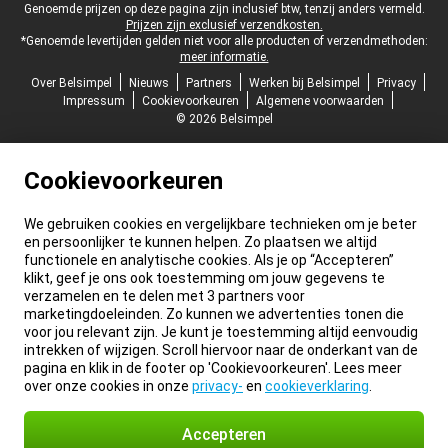
Juridische voettekst
Genoemde prijzen op deze pagina zijn inclusief btw, tenzij anders vermeld.
Prijzen zijn exclusief verzendkosten.
*Genoemde levertijden gelden niet voor alle producten of verzendmethoden:
meer informatie.
Over Belsimpel
Nieuws
Partners
Werken bij Belsimpel
Privacy
Impressum
Cookievoorkeuren
Algemene voorwaarden
© 2026 Belsimpel
Cookievoorkeuren
We gebruiken cookies en vergelijkbare technieken om je beter
en persoonlijker te kunnen helpen. Zo plaatsen we altijd
functionele en analytische cookies. Als je op “Accepteren”
klikt, geef je ons ook toestemming om jouw gegevens te
verzamelen en te delen met 3 partners voor
marketingdoeleinden. Zo kunnen we advertenties tonen die
voor jou relevant zijn. Je kunt je toestemming altijd eenvoudig
intrekken of wijzigen. Scroll hiervoor naar de onderkant van de
pagina en klik in de footer op 'Cookievoorkeuren'. Lees meer
over onze cookies in onze
privacy-
en
cookieverklaring
.
Accepteren