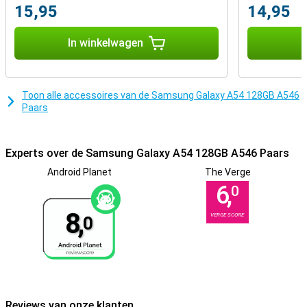
Telefoon met snelladen
15,95
14,95
De dag doorkomen is totaal geen probleem, het batterijvermogen
van deze telefoon is namelijk zeer goed. Dankzij snelladen, is de
In winkelwagen
I
batterij van deze Samsung Galaxy A54 binnen no time weer
helemaal opgeladen. Zo hoef je niet lang te wachten voor je je
toestel weer kunt gebruiken.
Toon alle accessoires van de Samsung Galaxy A54 128GB A546
Paars
Experts over de Samsung Galaxy A54 128GB A546 Paars
Android Planet
The Verge
6,
0
8,
VERGE SCORE
0
Reviews van onze klanten