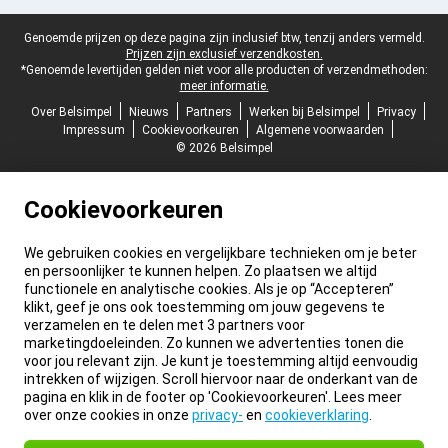
Juridische voettekst
Genoemde prijzen op deze pagina zijn inclusief btw, tenzij anders vermeld.
Prijzen zijn exclusief verzendkosten.
*Genoemde levertijden gelden niet voor alle producten of verzendmethoden:
meer informatie.
Over Belsimpel
Nieuws
Partners
Werken bij Belsimpel
Privacy
Impressum
Cookievoorkeuren
Algemene voorwaarden
© 2026 Belsimpel
Cookievoorkeuren
We gebruiken cookies en vergelijkbare technieken om je beter
en persoonlijker te kunnen helpen. Zo plaatsen we altijd
functionele en analytische cookies. Als je op “Accepteren”
klikt, geef je ons ook toestemming om jouw gegevens te
verzamelen en te delen met 3 partners voor
marketingdoeleinden. Zo kunnen we advertenties tonen die
voor jou relevant zijn. Je kunt je toestemming altijd eenvoudig
intrekken of wijzigen. Scroll hiervoor naar de onderkant van de
pagina en klik in de footer op 'Cookievoorkeuren'. Lees meer
over onze cookies in onze
privacy-
en
cookieverklaring
.