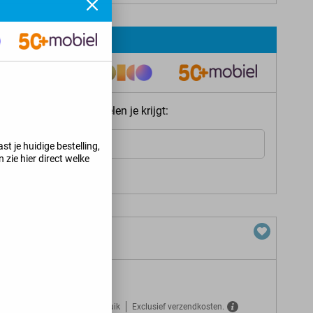
ie meteen welke voordelen je krijgt:
Internet
st je huidige bestelling,
 zie hier direct welke
s jij kunt krijgen
>
+ 45 GB 5G
Gratis verzekerd tegen misbruik
Exclusief verzendkosten.