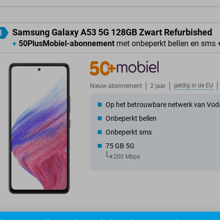
Samsung Galaxy A53 5G 128GB Zwart Refurbished
3
+
50PlusMobiel-abonnement
met onbeperkt bellen en sms 
geldig in de
EU
Nieuw abonnement
2 jaar
Op het betrouwbare netwerk van Vod
Onbeperkt bellen
Onbeperkt sms
75 GB 5G
200 Mbps