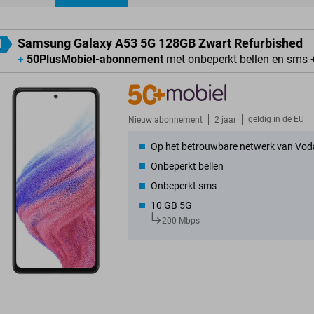
ducten
Samsung Galaxy A53 5G 128GB Zwart Refurbished
1
+
50PlusMobiel-abonnement
met onbeperkt bellen en sms 
geldig in de
EU
Nieuw abonnement
2 jaar
Op het betrouwbare netwerk van Vod
Onbeperkt bellen
Onbeperkt sms
10 GB 5G
200 Mbps