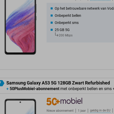
Op het betrouwbare netwerk van Vod
Onbeperkt bellen
Onbeperkt sms
25 GB 5G
200 Mbps
Samsung Galaxy A53 5G 128GB Zwart Refurbished
7
+
50PlusMobiel-abonnement
met onbeperkt bellen en sms 
geldig in de
EU
Nieuw abonnement
1 jaar