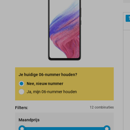
Pro
Je huidige 06-nummer houden?
Nee, nieuw nummer
Ja, mijn 06-nummer houden
Nummerbehoudgarantie
Filters:
12 combinaties
Maandprijs