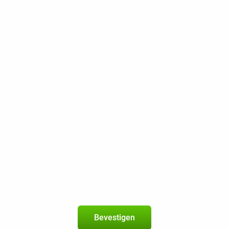
Op het betrouwbare netwerk van Vod
Onbeperkt bellen
Onbeperkt sms
45 GB 5G
200 Mbps
Beste Prijsgarantie
Gratis retourneren
Samsung Galaxy A53 5G 128GB Zwart Refurbished
5
+
50PlusMobiel-abonnement
met onbeperkt bellen en sms 
Bevestigen