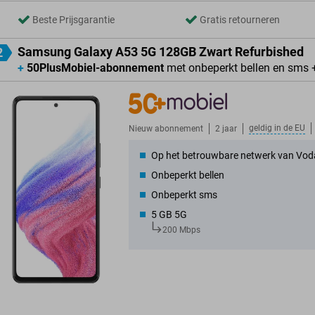
Beste Prijsgarantie
Gratis retourneren
Samsung Galaxy A53 5G 128GB Zwart Refurbished
2
+
50PlusMobiel-abonnement
met onbeperkt bellen en sms 
geldig in de
EU
Nieuw abonnement
2 jaar
Op het betrouwbare netwerk van Vod
Onbeperkt bellen
Onbeperkt sms
5 GB 5G
200 Mbps