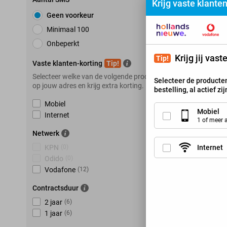
Krijg vaste klante
Geen voorkeur
K
Minimaal 100
Onbeperkt
Krijg jij vas
Tip!
Vaste klanten-korting
Tip!
Selecteer welke van de volgende producten je hebt
Selecteer de producten
op jouw adres en krijg extra korting.
bestelling, al actief zi
Mobiel
Mobiel
Internet
1 of meer
Netwerk
Internet
KPN
(
0
)
Odido
(
0
)
Vodafone
(
12
)
Contractsduur
2 jaar
(
6
)
1 jaar
(
6
)