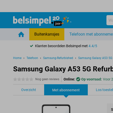
Buitenkansjes
Telefoon met abonneme
Klanten beoordelen Belsimpel met
4.4/5
Home
Telefoon
Samsung-Refurbished
Samsung Galaxy A53 5G 
Samsung Galaxy A53 5G Refur
Online:
Op voorraad:
Voor 2
0 sterren
Nog geen reviews
Overzicht
Los toestel
Met abonnement
S