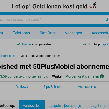
nt
Telefoons
Sim Only
Verlengen
Accessoir
Beste
Prijsgarantie
31 dagen
grat
Refurbished
Met 50PlusMobiel abonnement
bished met 50PlusMobiel abonneme
3:59 uur besteld, morgen in huis
Winkel:
Morgen
gratis afhalen
Reviews
Tips & Tricks
Accessoires
orteer op:
Aanbevolen
Laagste bijbetaalprijs
Laagste maan