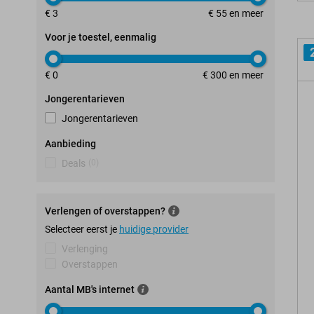
€ 3
€ 55 en meer
Voor je toestel, eenmalig
€ 0
€ 300 en meer
Jongerentarieven
Jongerentarieven
Aanbieding
Deals
(
0
)
Verlengen of overstappen?
Selecteer eerst je
huidige provider
Verlenging
Overstappen
Aantal MB's internet