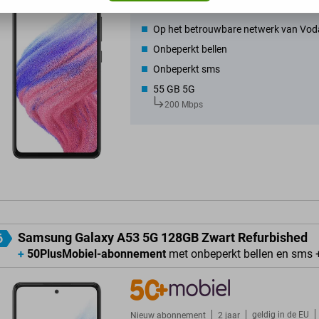
geldig in de
EU
Nieuw abonnement
2 jaar
Op het betrouwbare netwerk van Vod
Onbeperkt bellen
Onbeperkt sms
55 GB 5G
200 Mbps
Samsung Galaxy A53 5G 128GB Zwart Refurbished
6
+
50PlusMobiel-abonnement
met onbeperkt bellen en sms 
geldig in de
EU
Nieuw abonnement
2 jaar