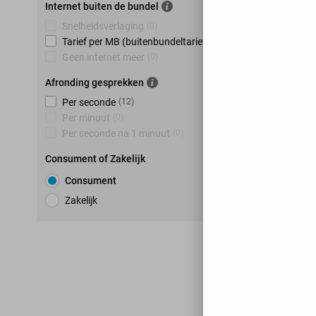
Internet buiten de bundel
Snelheidsverlaging
(
0
)
Tarief per MB (buitenbundeltarief)
(
12
)
Geen internet meer
(
0
)
Afronding gesprekken
Per seconde
(
12
)
Per minuut
(
0
)
Per seconde na 1 minuut
(
0
)
Consument of Zakelijk
Consument
Zakelijk