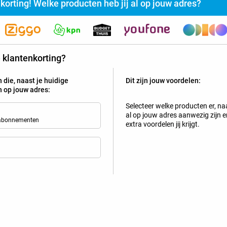
nkorting! Welke producten heb jij al op jouw adres?
rijg jij vaste klanten- of familiekorting bij Belsimpel?
te klantenkorting?
Selecteer de producten die al actief zijn op jouw adres en z
 die, naast je huidige
Dit zijn jouw voordelen:
Tip!
jn op jouw adres:
Mobiel
Selecteer welke producten er, naa
al op jouw adres aanwezig zijn en
 abonnementen
extra voordelen jij krijgt.
Bekijk welke kortingen en extra'
Samsung Galaxy A53 5G 128GB Zwart Refurbished
4
+
50PlusMobiel-abonnement
met onbeperkt bellen en sms 
geldig in de
EU
Nieuw abonnement
2 jaar