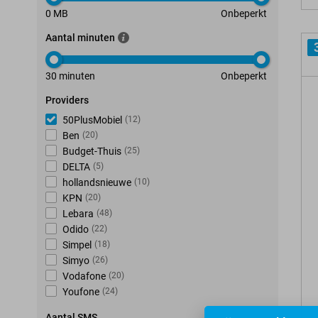
0 MB
Onbeperkt
Aantal minuten
30 minuten
Onbeperkt
Providers
50PlusMobiel
(
12
)
Ben
(
20
)
Budget-Thuis
(
25
)
DELTA
(
5
)
hollandsnieuwe
(
10
)
KPN
(
20
)
Lebara
(
48
)
Odido
(
22
)
Simpel
(
18
)
Simyo
(
26
)
Vodafone
(
20
)
Youfone
(
24
)
Aantal SMS