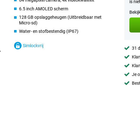
64 megapixel camera, 4k videokwaliteit
is ni
6.5 inch AMOLED scherm
Bekij
128 GB opslaggeheugen (Uitbreidbaar met
Micro-sd)
Water- en stofbestendig (IP67)
Simlockvrij
31 d
Klan
Klan
Je o
Best