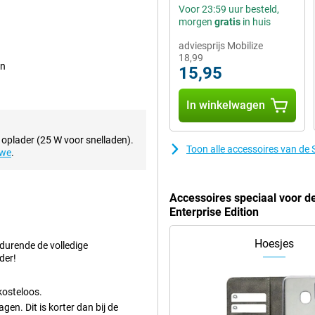
Voor 23:59 uur besteld,
en van media door een aanraking
morgen
gratis
in huis
eel het snelst beschikbare
adviesprijs Mobilize
r internetproblemen wilt.
18,99
het scherm zitten. Je kan je
on
15,95
lefoon.
In winkelwagen
 vier cameralenzen van de
a-groothoek-, macro- en diepte-
 oplader (25 W voor snelladen).
lt leggen!
Toon alle accessoires van d
uwe
.
rt zijn. Dit wordt mogelijk
Accessoires speciaal voor 
viduele pixel uitgeschakeld kan
Enterprise Edition
 haarscherpe weergave op. Hierdoor
t ervoor dat het beeld 120x per
Hoesjes
edurende de volledige
Hierdoor zien beelden er extra
der!
kosteloos.
m veel capaciteit waardoor je het
n. Dit is korter dan bij de