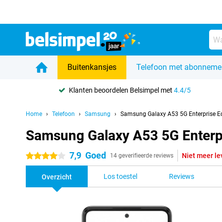
Buitenkansjes
Telefoon met abonneme
Klanten beoordelen Belsimpel met
4.4/5
Home
Telefoon
Samsung
Samsung Galaxy A53 5G Enterprise Ed
Samsung Galaxy A53 5G Enterpr
7,9
Goed
Niet meer le
4 sterren
14 geverifieerde reviews
Los toestel
Reviews
Overzicht