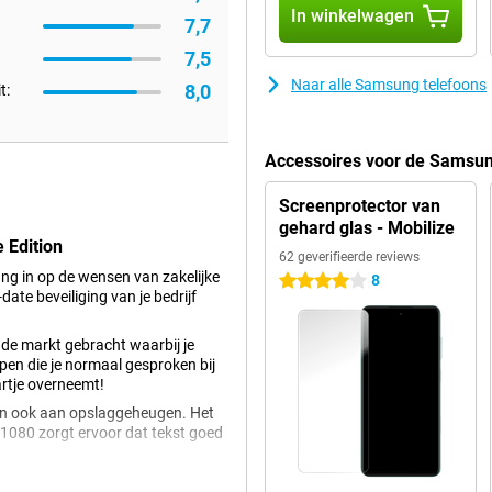
In winkelwagen
7,7
7,5
Naar alle Samsung telefoons
8,0
t:
Accessoires voor de Samsun
Screenprotector van
gehard glas - Mobilize
 Edition
62 geverifieerde reviews
g in op de wensen van zakelijke
8
4 sterren
ate beveiliging van je bedrijf
e markt gebracht waarbij je
ppen die je normaal gesproken bij
artje overneemt!
n ook aan opslaggeheugen. Het
x1080 zorgt ervoor dat tekst goed