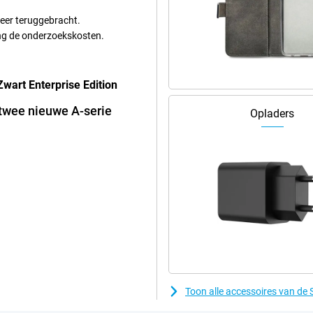
huis laten. Deze telefoon van
 is krachtig genoeg voor
 weer teruggebracht.
oeg voor de zwaardere apps.
ung de onderzoekskosten.
art Enterprise Edition
twee nieuwe A-serie
Opladers
Toon alle accessoires van d