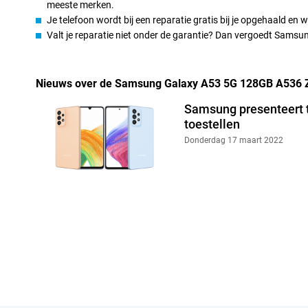
met een keer laden lang volhoudt. Je kan je oplader dus gerust t
meeste merken.
Samsung heeft en mid-range processor onder de motorkap. Deze
Je telefoon wordt bij een reparatie gratis bij je opgehaald en
alledaagse apps, zoals sociale media, maar is niet krachtig gen
Valt je reparatie niet onder de garantie? Dan vergoedt Sams
Nieuws over de Samsung Galaxy A53 5G 128GB A536 Zw
Samsung presenteert 
toestellen
Donderdag 17 maart 2022