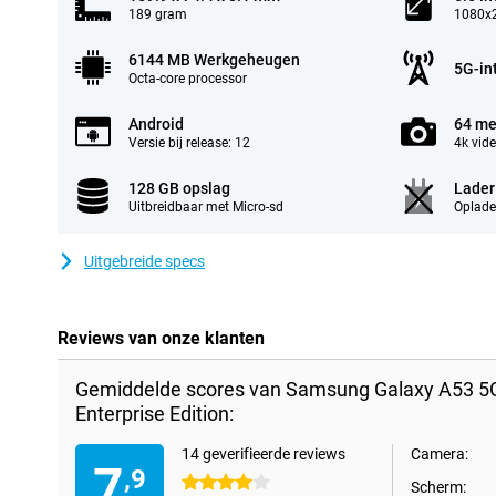
189 gram
1080x2
6144 MB Werkgeheugen
5G-in
Octa-core processor
Android
64 me
Versie bij release: 12
4k vid
128 GB opslag
Lader
Uitbreidbaar met Micro-sd
Oplade
Uitgebreide specs
Reviews van onze klanten
Gemiddelde scores van Samsung Galaxy A53 5
Enterprise Edition:
14 geverifieerde reviews
Camera:
7
,9
4 sterren
Scherm: