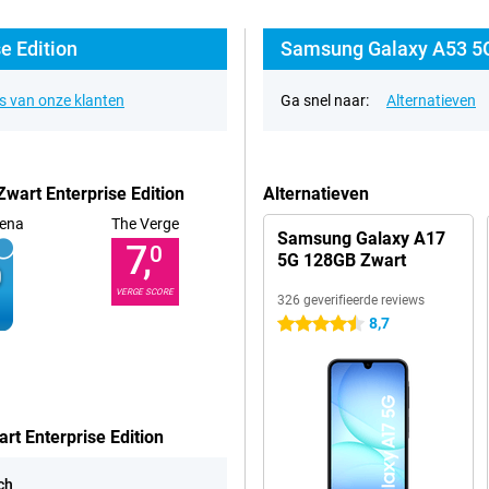
e Edition
Samsung Galaxy A53 5G 
s van onze klanten
Ga snel naar:
Alternatieven
art Enterprise Edition
Alternatieven
ena
The Verge
Samsung Galaxy A17
7,
0
5G 128GB Zwart
VERGE SCORE
326 geverifieerde reviews
8,7
4.5 sterren
t Enterprise Edition
ch