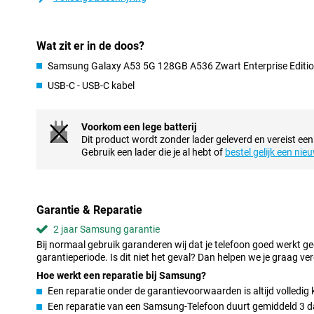
NFC-chip
Een functie van NFC, dat in dit toestel zit, is het eenvoudig del
met een ander apparaat. Internet van een 5G netwerk is moment
Wat zit er in de doos?
internet. Ga voor dit toestel met toegang tot 5G als je nooit mee
Deze telefoon van Samsung heeft zijn vingerafdruksensor achter 
Samsung Galaxy A53 5G 128GB A536 Zwart Enterprise Editi
vinger gewoon op je scherm leggen en dan ontgrendel je jouw te
USB-C - USB-C kabel
Veel camera-functies
Maak je graag foto's en zoek je veel camerafuncties? Dan zijn de
Voorkom een lege batterij
Samsung Galaxy A53 5G ideaal! Dankzij de extra lenzen, een ultr
Dit product wordt zonder lader geleverd en vereist een
lens, leg je in bijna alle situaties alles duidelijk vast wat je vast wi
Gebruik een lader die je al hebt of
bestel gelijk een nie
Prachtig AMOLED-scherm
Deze smartphone zorgt ervoor dat zwarte kleuren ook echt pikzwa
gemaakt door gebruik van een AMOLED scherm, waarbij elke indi
Garantie & Reparatie
worden. Dit toestel met een Full-HD displayresolutie levert een
2 jaar Samsung garantie
kun je je ogen er niet vanaf houden. Een 120Hz beeldscherm zorg
Bij normaal gebruik garanderen wij dat je telefoon goed werkt g
seconden word ververst, ten ppzichte van de standaard 60 keer. 
garantieperiode. Is dit niet het geval? Dan helpen we je graag ver
vloeiend uit.
Hoe werkt een reparatie bij Samsung?
Goede accu
Een reparatie onder de garantievoorwaarden is altijd volledig 
De grote batterij van de Samsung Galaxy A53 5G zorgt voor enor
Een reparatie van een Samsung-Telefoon duurt gemiddeld 3 dage