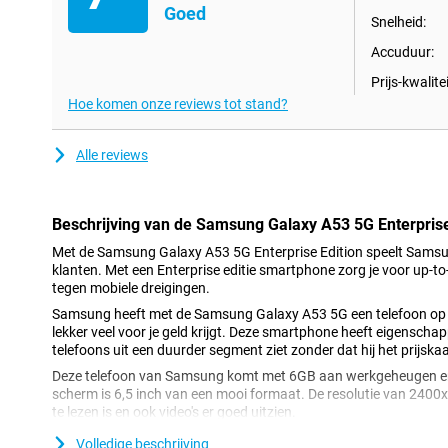
Goed
Snelheid:
Accuduur:
Prijs-kwalitei
Hoe komen onze reviews tot stand?
Alle reviews
Beschrijving van de Samsung Galaxy A53 5G Enterprise
Met de Samsung Galaxy A53 5G Enterprise Edition speelt Samsun
klanten. Met een Enterprise editie smartphone zorg je voor up-to-d
tegen mobiele dreigingen.
Samsung heeft met de Samsung Galaxy A53 5G een telefoon op d
lekker veel voor je geld krijgt. Deze smartphone heeft eigenscha
telefoons uit een duurder segment ziet zonder dat hij het prijska
Deze telefoon van Samsung komt met 6GB aan werkgeheugen e
scherm is 6,5 inch van een mooi formaat. De resolutie van 2400
te lezen is en ook video's er goed uitzien.
Volledige beschrijving