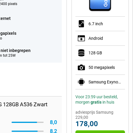
400 pixels
ternet
6.7 inch
gapixels
Android
eo
 niet inbegrepen
128 GB
n tot 25W
50 megapixels
Samsung Exynos 1330
Voor 23:59 uur besteld,
morgen
gratis
in huis
G 128GB A536 Zwart
adviesprijs Samsung
229,00
8,0
178,00
8,2