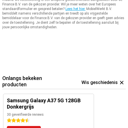
Finance B.V. van de gekozen provider.
Wil je meer weten over het Europees
standaardformulier en gespreid betalen?
Lees het hier.
MobielWerkt B.V.
bemiddelt namens verschillende partijen en treedt op als vrijgestelde
bemiddelaar voor de Finance B.V. van de gekozen provider en geeft geen advies
over de toestellening.
Je dient zelf te bepalen of de toestellening aansluit bij
jouw persoonlijke omstandigheden.
Onlangs bekeken
Wis geschiedenis
producten
Samsung Galaxy A37 5G 128GB
Donkergrijs
30 geverifieerde reviews
4.5 sterren