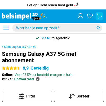
Beste
Prijsgarantie
Samsung Galaxy A37 5G
Samsung Galaxy A37 5G met
abonnement
8,9
Geweldig
4.5 sterren
Online:
Voor 23:59 uur besteld, morgen in huis
Winkel:
Op voorraad
Filter
Sorteer