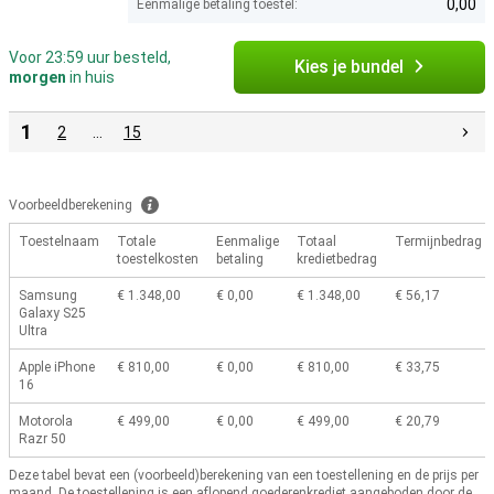
0,00
Eenmalige betaling toestel:
Voor 23:59 uur besteld,
Kies je bundel
morgen
in huis
1
2
…
15
Voorbeeldberekening
Toestelnaam
Totale
Eenmalige
Totaal
Termijnbedrag
toestelkosten
betaling
kredietbedrag
Samsung
€ 1.348,00
€ 0,00
€ 1.348,00
€ 56,17
Galaxy S25
Ultra
Apple iPhone
€ 810,00
€ 0,00
€ 810,00
€ 33,75
16
Motorola
€ 499,00
€ 0,00
€ 499,00
€ 20,79
Razr 50
Deze tabel bevat een (voorbeeld)berekening van een toestellening en de prijs per
maand.
De toestellening is een aflopend goederenkrediet aangeboden door de