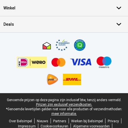
Winkel
Deals
Certificaten, betaalmethoden, bezorgingsdienst partners
Juridische voettekst
Genoemde prijzen op deze pagina zijn inclusief btw, tenzij anders vermeld.
Prijzen zijn exclusief verzendkosten.
*Genoemde levertijden gelden niet voor alle producten of verzendmethoden:
meer informatie.
Over Belsimpel
Nieuws
Partners
Werken bij Belsimpel
Privacy
Impressum
Cookievoorkeuren
Algemene voorwaarden