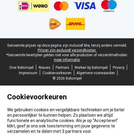
Juridische voettekst
Genoemde prijzen op deze pagina zijn inclusief btw, tenzij anders vermeld.
Prijzen zijn exclusief verzendkosten.
*Genoemde levertijden gelden niet voor alle producten of verzendmethoden:
meer informatie.
Over Belsimpel
Nieuws
Partners
Werken bij Belsimpel
Privacy
Impressum
Cookievoorkeuren
Algemene voorwaarden
© 2026 Belsimpel
Cookievoorkeuren
We gebruiken cookies en vergelijkbare technieken om je beter
en persoonlijker te kunnen helpen. Zo plaatsen we altijd
functionele en analytische cookies. Als je op “Accepteren”
klikt, geef je ons ook toestemming om jouw gegevens te
verzamelen en te delen met 3 partners voor