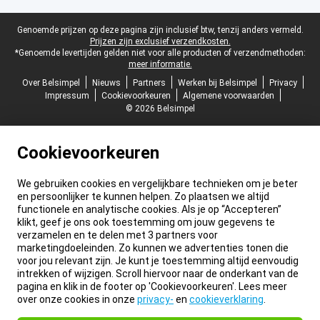
Juridische voettekst
Genoemde prijzen op deze pagina zijn inclusief btw, tenzij anders vermeld.
Prijzen zijn exclusief verzendkosten.
*Genoemde levertijden gelden niet voor alle producten of verzendmethoden:
meer informatie.
Over Belsimpel
Nieuws
Partners
Werken bij Belsimpel
Privacy
Impressum
Cookievoorkeuren
Algemene voorwaarden
© 2026 Belsimpel
Cookievoorkeuren
We gebruiken cookies en vergelijkbare technieken om je beter
en persoonlijker te kunnen helpen. Zo plaatsen we altijd
functionele en analytische cookies. Als je op “Accepteren”
klikt, geef je ons ook toestemming om jouw gegevens te
verzamelen en te delen met 3 partners voor
marketingdoeleinden. Zo kunnen we advertenties tonen die
voor jou relevant zijn. Je kunt je toestemming altijd eenvoudig
intrekken of wijzigen. Scroll hiervoor naar de onderkant van de
pagina en klik in de footer op 'Cookievoorkeuren'. Lees meer
over onze cookies in onze
privacy-
en
cookieverklaring
.