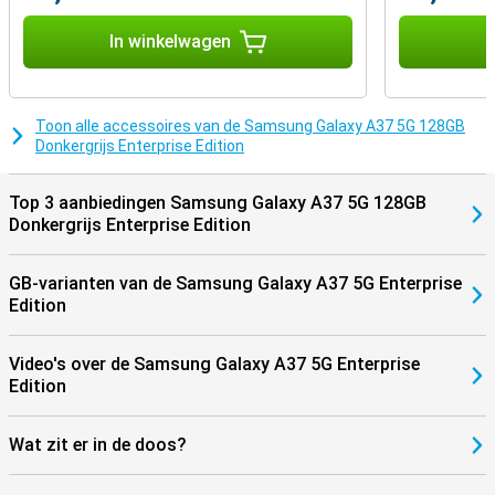
uitstekende connectiviteit. Met 5G-connectiviteit ben je klaar voor
snelle downloads, stabiel streamen en soepel online gamen. Ook
In winkelwagen
I
via WiFi 6E profiteer je van een snelle en stabiele verbinding. De
Galaxy A37 5G is bovendien gebouwd om lang mee te gaan, met
een IP68-certificering die bescherming biedt tegen stof en water.
Samsung ondersteunt het toestel daarnaast langdurig met
Toon alle accessoires van de Samsung Galaxy A37 5G 128GB
software- en beveiligingsupdates. Je ontvangt tot 6 Android-
Donkergrijs Enterprise Edition
updates en 6 jaar beveiligingsupdates, waardoor je smartphone
veilig, snel en up-to-date blijft. Zo kun je jarenlang zorgeloos
gebruikmaken van je toestel.
Top 3 aanbiedingen Samsung Galaxy A37 5G 128GB
Donkergrijs Enterprise Edition
GB-varianten van de Samsung Galaxy A37 5G Enterprise
Edition
Video's over de Samsung Galaxy A37 5G Enterprise
Edition
Wat zit er in de doos?