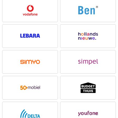
bedrijf tegen mobiele dreigingen. Bovendien configureer je al je
apparaten op afstand. Je krijgt in totaal drie jaar fabrieksgarantie
en de Enterprise Edition blijft minimaal twee jaar na lancering
leverbaar. Zo bestel je later gemakkelijk weer dezelfde nieuwe
toestellen als dat nodig is!
Uitstekend design
De Galaxy A37 5G heeft een modern en herkenbaar ontwerp dat
goed past binnen de Galaxy A-serie. In vergelijking met zijn
voorganger, de Samsung Galaxy A36, biedt dit toestel nog net iets
meer stevigheid en stijl. De achterkant en voorkant zijn afgewerkt
met Gorilla Glass Victus+, terwijl de A36 beschikt over het gewone
Gorilla Glass Victus, waardoor het extra stevig is en dus tegen een
stootje kan en het toestel een luxe uitstraling geeft. Daarnaast is
de Galaxy A37 nog beter bestand tegen water en stof dan de vorige
variant. Hij beschikt namelijk over een IP68-certificatie in plaats van
IP67 die de vorige variant had. Dankzij het slanke ontwerp van
slechts 7.4 mm is het toestel erg handzaam en fijn in gebruik. De
camera’s zijn geïntegreerd in het vernieuwde Ambient Island-
design, waardoor het geheel strak en minimalistisch oogt.
Slimme AI-functies
Met de Samsung Galaxy A37 5G Enterprise Edition heb je altijd
slimme AI-ondersteuning binnen handbereik. Dankzij jouw