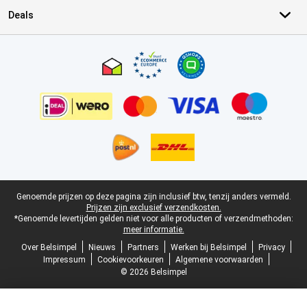
Deals
Certificaten, betaalmethoden, bezorgingsdienst partners
Juridische voettekst
Genoemde prijzen op deze pagina zijn inclusief btw, tenzij anders vermeld.
Prijzen zijn exclusief verzendkosten.
*Genoemde levertijden gelden niet voor alle producten of verzendmethoden:
meer informatie.
Over Belsimpel
Nieuws
Partners
Werken bij Belsimpel
Privacy
Impressum
Cookievoorkeuren
Algemene voorwaarden
© 2026 Belsimpel