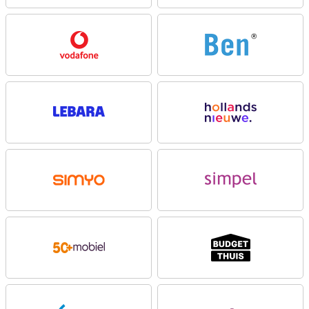
biedt naast de goede functies van de reguliere versie, zoals zes
jaar beveiligingsupdates, extra voordelen voor zakelijk gebruik. Zo is
deze editie uitgerust met een éénjarige licentie voor de uitgebreide
Samsung Knox Suite-oplossingen. Hiermee beheer je eenvoudig
apparaten en bescherm je gevoelige gegevens dankzij tools zoals
Knox Manage en het geavanceerde Knox Platform for Enterprise.
AMOLED-display
Met het 6.7-inch AMOLED-display geniet je van een mooie
kijkervaring. De Full-HD+ resolutie (2340x1080 pixels) zorgt voor
scherpe en levendige beelden. Dit maakt het kijken van video’s,
foto’s en social media optimaal. De 120Hz verversingsnelheid
maakt elke beweging vloeiend, waardoor scrollen en gamen soepel
aanvoelen.
Dankzij de Infinity O-display benut je bijna het volledige
schermoppervlak, zonder storende randen of inkepingen. Zelfs in
fel zonlicht blijft het scherm helder en goed leesbaar, waardoor je
altijd geniet van een optimale weergave.
Camera
Met de Samsung Galaxy A36 maak je moeiteloos mooie foto’s in
elke situatie. De 50 megapixel hoofdcamera legt alle details
haarscherp vast, zodat je foto’s altijd helder en levendig zijn. Wil je