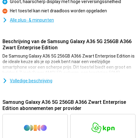
Groot, haarscherp display met hoge verversingssnelheid
Pluspunt
Het toestel kan niet draadloos worden opgeladen
Minpunt
Alle plus- & minpunten
Beschrijving van de Samsung Galaxy A36 5G 256GB A366
Zwart Enterprise Edition
De Samsung Galaxy A36 5G 256GB A366 Zwart Enterprise Edition is
de ideale keuze als je op zoek bent naar een veelzijdige
smartphone voor een scherpe prijs. Dit toestel biedt een groot en
helder 6.7-inch Super AMOLED-scherm, een krachtige 50MP
camera en een snelle 5G-verbinding. Daarnaast zorgt de 5.000mAh-
Volledige beschrijving
batterij ervoor dat je de hele dag vooruit kunt. Of je nu geniet van je
favoriete series, moeiteloos door social media scrolt of belangrijke
momenten vastlegt, de Galaxy A36 maakt het allemaal mogelijk.
Dankzij snellaadtechnologie laad je de batterij bovendien
Samsung Galaxy A36 5G 256GB A366 Zwart Enterprise
razendsnel op, zodat je nooit lang zonder zit. Kortom, de Galaxy A36
Edition abonnementen per provider
levert de betrouwbaarheid en functionaliteit die je van een toestel
uit de Galaxy A-serie mag verwachten.
Enterprise Edition
De Samsung Galaxy A36 5G 256GB A366 Zwart Enterprise Edition