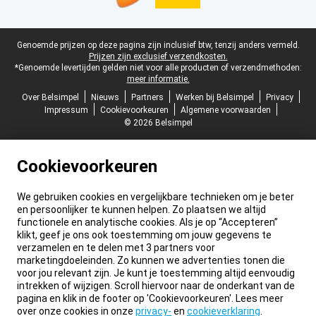
Juridische voettekst
Genoemde prijzen op deze pagina zijn inclusief btw, tenzij anders vermeld.
Prijzen zijn exclusief verzendkosten.
*Genoemde levertijden gelden niet voor alle producten of verzendmethoden:
meer informatie.
Over Belsimpel
Nieuws
Partners
Werken bij Belsimpel
Privacy
Impressum
Cookievoorkeuren
Algemene voorwaarden
© 2026 Belsimpel
Cookievoorkeuren
We gebruiken cookies en vergelijkbare technieken om je beter
en persoonlijker te kunnen helpen. Zo plaatsen we altijd
functionele en analytische cookies. Als je op “Accepteren”
klikt, geef je ons ook toestemming om jouw gegevens te
verzamelen en te delen met 3 partners voor
marketingdoeleinden. Zo kunnen we advertenties tonen die
voor jou relevant zijn. Je kunt je toestemming altijd eenvoudig
intrekken of wijzigen. Scroll hiervoor naar de onderkant van de
pagina en klik in de footer op 'Cookievoorkeuren'. Lees meer
over onze cookies in onze
privacy-
en
cookieverklaring
.