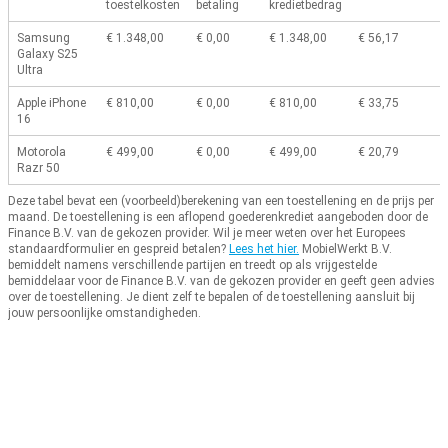
toestelkosten
betaling
kredietbedrag
Samsung
€ 1.348,00
€ 0,00
€ 1.348,00
€ 56,17
Galaxy S25
Ultra
Apple iPhone
€ 810,00
€ 0,00
€ 810,00
€ 33,75
16
Motorola
€ 499,00
€ 0,00
€ 499,00
€ 20,79
Razr 50
Deze tabel bevat een (voorbeeld)berekening van een toestellening en de prijs per
maand.
De toestellening is een aflopend goederenkrediet aangeboden door de
Finance B.V. van de gekozen provider.
Wil je meer weten over het Europees
standaardformulier en gespreid betalen?
Lees het hier.
MobielWerkt B.V.
bemiddelt namens verschillende partijen en treedt op als vrijgestelde
bemiddelaar voor de Finance B.V. van de gekozen provider en geeft geen advies
over de toestellening.
Je dient zelf te bepalen of de toestellening aansluit bij
jouw persoonlijke omstandigheden.