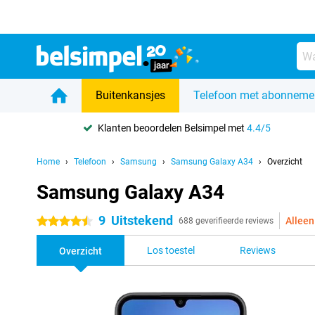
Buitenkansjes
Telefoon met abonneme
Klanten beoordelen Belsimpel met
4.4/5
Home
Telefoon
Samsung
Samsung Galaxy A34
Overzicht
Samsung Galaxy A34
9
Uitstekend
Alleen
4.5 sterren
688 geverifieerde reviews
Los toestel
Reviews
Overzicht