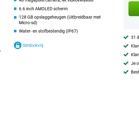
48 megapixel camera, 4k videokwaliteit
6.6 inch AMOLED scherm
128 GB opslaggeheugen (Uitbreidbaar met
Micro-sd)
Water- en stofbestendig (IP67)
31 d
Simlockvrij
Klan
Klan
Je o
Best