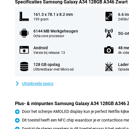
Specificaties Samsung Galaxy A34 128GB A346 Zwart
161.3 x 78.1 x 8.2 mm
6.6 in
199 gram
2408x1
6144 MB Werkgeheugen
5G-in
Octa-core processor
Android
48 me
Versie bij release: 13
4k vid
128 GB opslag
Lader
Uitbreidbaar met Micro-sd
Oplade
Uitgebreide specs
Plus- & minpunten Samsung Galaxy A34 128GB A346 
Door het scherpe AMOLED display kun je perfect Netflix kijke
Pluspunt
Dit toestel heeft een NFC chip waardoor je er contactloos m
Pluspunt
Dankzij de stereo speakers in dit toestel ervaar jij het geluid 