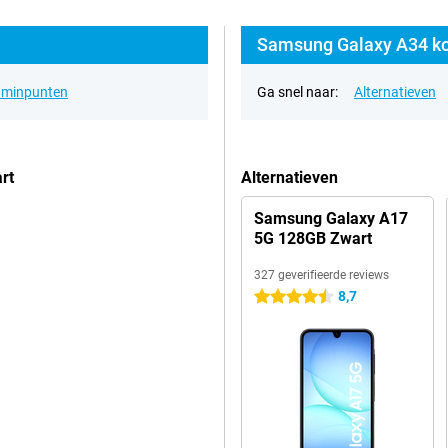
Samsung Galaxy A34 ko
& minpunten
Ga snel naar:
Alternatieven
rt
Alternatieven
Samsung Galaxy A17
5G 128GB Zwart
327 geverifieerde reviews
8,7
4.5 sterren