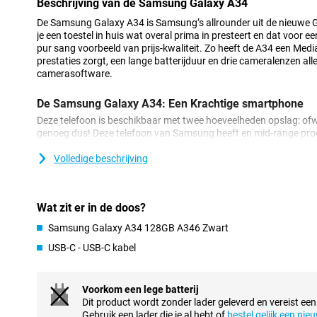
Beschrijving van de Samsung Galaxy A34
De Samsung Galaxy A34 is Samsung’s allrounder uit de nieuwe Gal
je een toestel in huis wat overal prima in presteert en dat voor ee
pur sang voorbeeld van prijs-kwaliteit. Zo heeft de A34 een Med
prestaties zorgt, een lange batterijduur en drie cameralenzen all
camerasoftware.
De Samsung Galaxy A34: Een Krachtige smartphone
Deze telefoon is beschikbaar met twee hoeveelheden opslag: o
genoeg dus! Deze telefoon van Samsung heeft en mid-range pro
is krachtig genoeg voor alledaagse apps, zoals sociale media, ma
zwaardere apps.
Volledige beschrijving
De premium look van de Samsung Galaxy A34
Het scherm van de A34 is vervaardigd van Gorilla Glass, hierdoor
Wat zit er in de doos?
krassen of barsten. De achterkant bestaat uit een materiaal gena
Samsung Galaxy A34 128GB A346 Zwart
combinatie van glas en plastic. Hierdoor heb je premiumlook van
plastic, het beste van beide werelden!
USB-C - USB-C kabel
Mooi scherm met goede kleuren op de A34
Voorkom een lege batterij
Het scherm van deze Samsung Galaxy A34 heeft een verversings
Dit product wordt zonder lader geleverd en vereist een
dat het scherm zichzelf 120 keer per seconde ververst. Hierdoor 
Gebruik een lader die je al hebt of
bestel gelijk een nie
vloeiend, ideaal als je van plan bent om met het toestel te gaan g