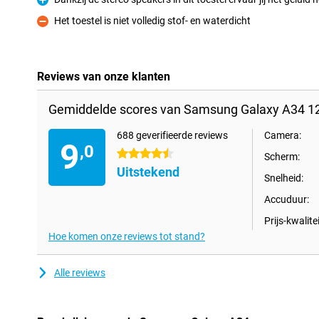
Pluspunt
Het toestel is niet volledig stof- en waterdicht
Minpunt
Reviews van onze klanten
Gemiddelde scores van Samsung Galaxy A34 1
688 geverifieerde reviews
Camera:
9
,0
4.5 sterren
Scherm:
Uitstekend
Snelheid:
Accuduur:
Prijs-kwalitei
Hoe komen onze reviews tot stand?
Alle reviews