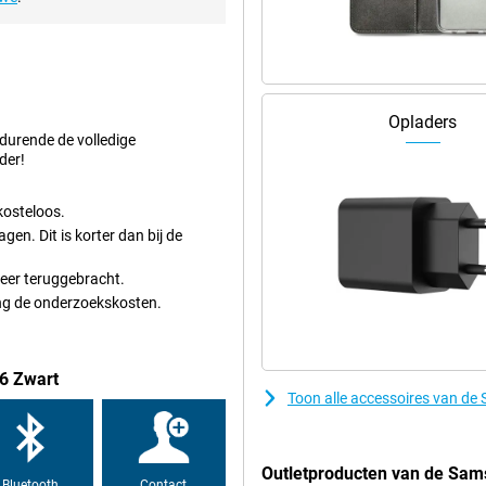
serie die je kijkt. Dit komt door
n en je alles in de film meekrijgt!
or is het mogelijk om contactloos
Opladers
 Investeer in de toekomst door nu
edurende de volledige
lle voordelen die 5G met zich
der!
kosteloos.
n. Dit is korter dan bij de
 weer teruggebracht.
ung de onderzoekskosten.
6 Zwart
Toon alle accessoires van d
Outletproducten van de Sa
Bluetooth
Contact