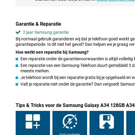
op je telefoon. Op deze smartphone ga je helemaal op in de film of 
het erg grote scherm, wat ervoor zorgt dat beelden erg duidelijk zij
Razend snel internetten met je Samsung Galaxy A34
Garantie & Reparatie
In deze telefoon is een geïntegreerde NFC-chip aanwezig. Hierdo
2 jaar Samsung garantie
te betalen in de winkel, wanneer jouw bank dit ook ondersteund.
Bij normaal gebruik garanderen wij dat je telefoon goed werkt g
een 5G-ready telefoon te kopen! Hiermee profiteer je alvast van a
garantieperiode. Is dit niet het geval? Dan helpen we je graag ver
meebrengt.
Hoe werkt een reparatie bij Samsung?
Een reparatie onder de garantievoorwaarden is altijd volledig 
Een reparatie van een Samsung-Telefoon duurt gemiddeld 3 dage
meeste merken.
Je telefoon wordt bij een reparatie gratis bij je opgehaald en
Valt je reparatie niet onder de garantie? Dan vergoedt Sams
Tips & Tricks voor de Samsung Galaxy A34 128GB A34
App-updates