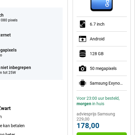
ch
080 pixels
6.7 inch
ternet
Android
gapixels
128 GB
eo
 niet inbegrepen
50 megapixels
n tot 25W
Samsung Exynos 1330
Voor 23:00 uur besteld,
morgen
in huis
Zwart
adviesprijs Samsung
n
229,00
178,00
ee kan betalen
nog beter