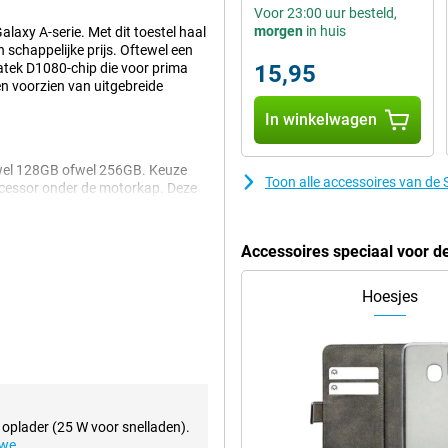
Voor 23:00 uur besteld,
morgen
in huis
axy A-serie. Met dit toestel haal
n schappelijke prijs. Oftewel een
iatek D1080-chip die voor prima
15,95
en voorzien van uitgebreide
In winkelwagen
fwel 128GB ofwel 256GB. Keuze
Toon alle accessoires van d
cessor onder de motorkap. Deze
ar is niet krachtig genoeg voor de
Accessoires speciaal voor 
 is je scherm extra bestand tegen
Hoesjes
amd Glass-tic, dit is een
 glas maar de stevigheid van
snelheid van 120Hz. Dat houdt in
 oplader (25 W voor snelladen).
zijn beelden erg scherp en
uwe
.
amen of graag films en series kijkt