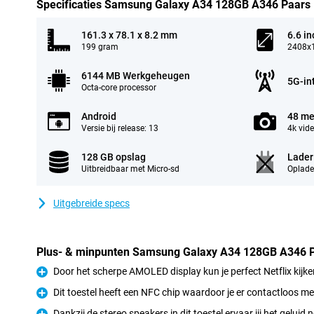
Specificaties Samsung Galaxy A34 128GB A346 Paars
161.3 x 78.1 x 8.2 mm
6.6 in
199 gram
2408x1
6144 MB Werkgeheugen
5G-in
Octa-core processor
Android
48 me
Versie bij release: 13
4k vid
128 GB opslag
Lader
Uitbreidbaar met Micro-sd
Oplade
Uitgebreide specs
Plus- & minpunten Samsung Galaxy A34 128GB A346 
Door het scherpe AMOLED display kun je perfect Netflix kijke
Pluspunt
Dit toestel heeft een NFC chip waardoor je er contactloos m
Pluspunt
Dankzij de stereo speakers in dit toestel ervaar jij het geluid 