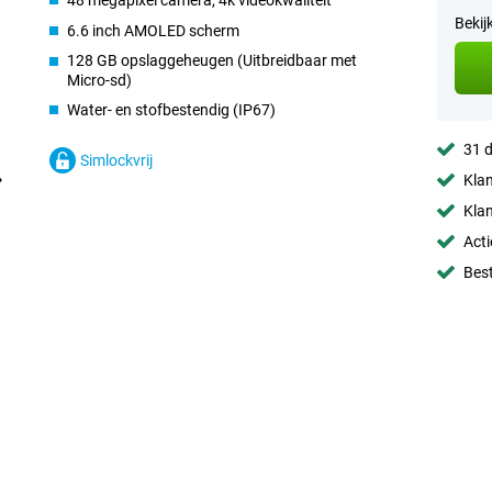
48 megapixel camera, 4k videokwaliteit
Bekij
6.6 inch AMOLED scherm
128 GB opslaggeheugen (Uitbreidbaar met
Micro-sd)
Water- en stofbestendig (IP67)
31 d
Simlockvrij
Klan
Klan
Acti
Best