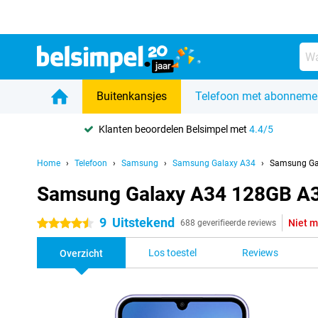
Buitenkansjes
Telefoon met abonneme
Klanten beoordelen Belsimpel met
4.4/5
Home
Telefoon
Samsung
Samsung Galaxy A34
Samsung Ga
Samsung Galaxy A34 128GB A3
9
Uitstekend
Niet m
4.5 sterren
688 geverifieerde reviews
Los toestel
Reviews
Overzicht