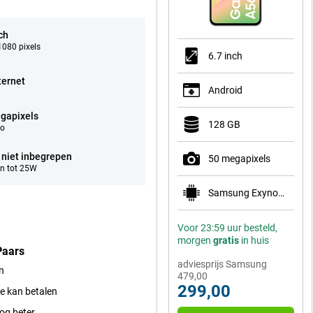
ch
080 pixels
6.7 inch
ternet
Android
gapixels
128 GB
eo
 niet inbegrepen
50 megapixels
n tot 25W
Samsung Exynos 1580
Voor 23:59 uur besteld,
morgen
gratis
in huis
Paars
adviesprijs Samsung
n
479,00
299,00
ee kan betalen
nog beter