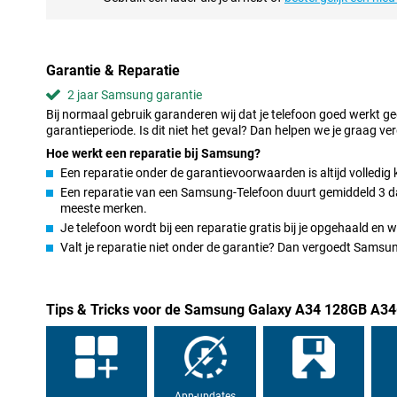
op je telefoon. Op deze smartphone ga je helemaal op in de film of 
het erg grote scherm, wat ervoor zorgt dat beelden erg duidelijk zij
Razend snel internetten met je Samsung Galaxy A34 
Garantie & Reparatie
In deze telefoon is een geïntegreerde NFC-chip aanwezig. Hierdo
2 jaar Samsung garantie
te betalen in de winkel, wanneer jouw bank dit ook ondersteund.
Bij normaal gebruik garanderen wij dat je telefoon goed werkt g
een 5G-ready telefoon te kopen! Hiermee profiteer je alvast van a
garantieperiode. Is dit niet het geval? Dan helpen we je graag ver
meebrengt.
Hoe werkt een reparatie bij Samsung?
Een reparatie onder de garantievoorwaarden is altijd volledig 
Een reparatie van een Samsung-Telefoon duurt gemiddeld 3 dage
meeste merken.
Je telefoon wordt bij een reparatie gratis bij je opgehaald en
Valt je reparatie niet onder de garantie? Dan vergoedt Sams
Tips & Tricks voor de Samsung Galaxy A34 128GB A34
App-updates