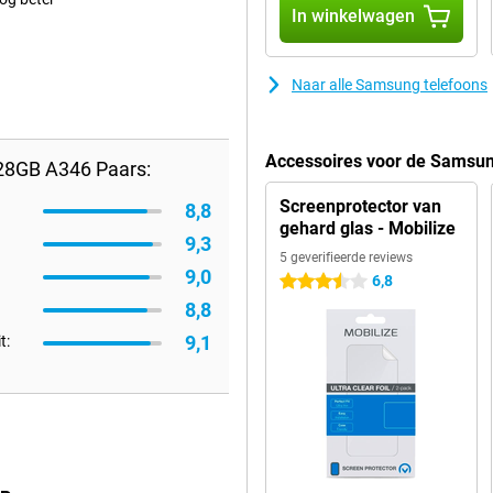
In winkelwagen
Naar alle Samsung telefoons
Accessoires voor de Samsu
28GB A346 Paars:
Screenprotector van
8,8
gehard glas - Mobilize
9,3
5 geverifieerde reviews
9,0
6,8
3.5 sterren
8,8
9,1
t: