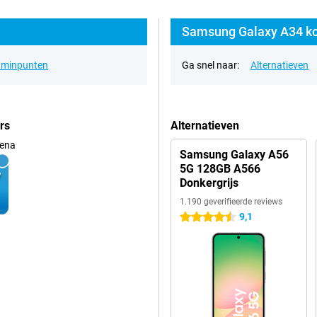
Samsung Galaxy A34 ko
& minpunten
Ga snel naar:
Alternatieven
rs
Alternatieven
ena
Samsung Galaxy A56
5G 128GB A566
Donkergrijs
1.190 geverifieerde reviews
9,1
4.5 sterren