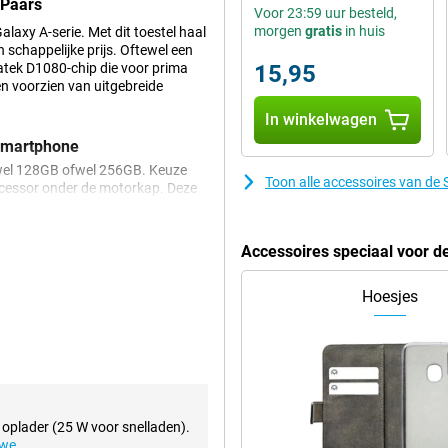
 Paars
Voor 23:59 uur besteld,
morgen
gratis
in huis
axy A-serie. Met dit toestel haal
n schappelijke prijs. Oftewel een
iatek D1080-chip die voor prima
15,95
en voorzien van uitgebreide
In winkelwagen
smartphone
fwel 128GB ofwel 256GB. Keuze
Toon alle accessoires van d
cessor onder de motorkap. Deze
ar is niet krachtig genoeg voor de
Accessoires speciaal voor 
Paars
 is je scherm extra bestand tegen
Hoesjes
amd Glass-tic, dit is een
 glas maar de stevigheid van
rs
snelheid van 120Hz. Dat houdt in
 oplader (25 W voor snelladen).
zijn beelden erg scherp en
uwe
.
amen of graag films en series kijkt