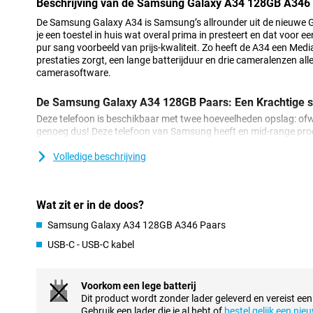
Beschrijving van de Samsung Galaxy A34 128GB A346
De Samsung Galaxy A34 is Samsung’s allrounder uit de nieuwe Gal
je een toestel in huis wat overal prima in presteert en dat voor ee
pur sang voorbeeld van prijs-kwaliteit. Zo heeft de A34 een Med
prestaties zorgt, een lange batterijduur en drie cameralenzen all
camerasoftware.
De Samsung Galaxy A34 128GB Paars: Een Krachtige 
Deze telefoon is beschikbaar met twee hoeveelheden opslag: o
genoeg dus! Deze telefoon van Samsung heeft en mid-range pro
is krachtig genoeg voor alledaagse apps, zoals sociale media, ma
zwaardere apps.
Volledige beschrijving
De premium look van de Samsung Galaxy A34 128GB 
Het scherm van de A34 is vervaardigd van Gorilla Glass, hierdoor
Wat zit er in de doos?
krassen of barsten. De achterkant bestaat uit een materiaal gena
Samsung Galaxy A34 128GB A346 Paars
combinatie van glas en plastic. Hierdoor heb je premiumlook van
plastic, het beste van beide werelden!
USB-C - USB-C kabel
Mooi scherm met goede kleuren op de A34 128GB Paa
Voorkom een lege batterij
Het scherm van deze Samsung Galaxy A34 heeft een verversings
Dit product wordt zonder lader geleverd en vereist een
dat het scherm zichzelf 120 keer per seconde ververst. Hierdoor 
Gebruik een lader die je al hebt of
bestel gelijk een nie
vloeiend, ideaal als je van plan bent om met het toestel te gaan g