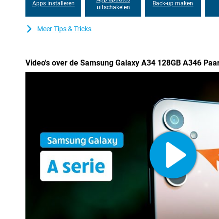
Apps installeren
Back-up maken
uitschakelen
Meer Tips & Tricks
Video's over de Samsung Galaxy A34 128GB A346 Paa