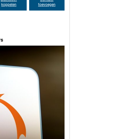
koppelen
toevoegen
rs