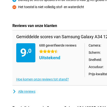
Pluspunt
Het toestel is niet volledig stof- en waterdicht
Minpunt
Reviews van onze klanten
Gemiddelde scores van Samsung Galaxy A34 1
688 geverifieerde reviews
Camera:
9
,0
4.5 sterren
Scherm:
Uitstekend
Snelheid:
Accuduur:
Prijs-kwalitei
Hoe komen onze reviews tot stand?
Alle reviews