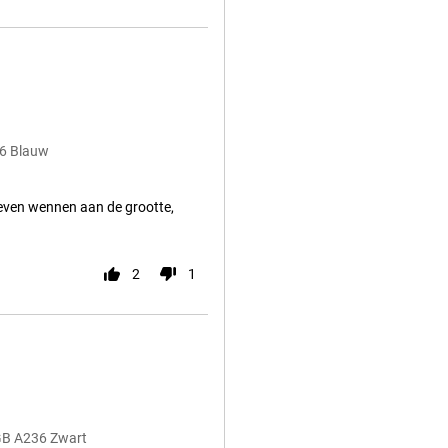
36 Blauw
 even wennen aan de grootte,
2
1
8GB A236 Zwart