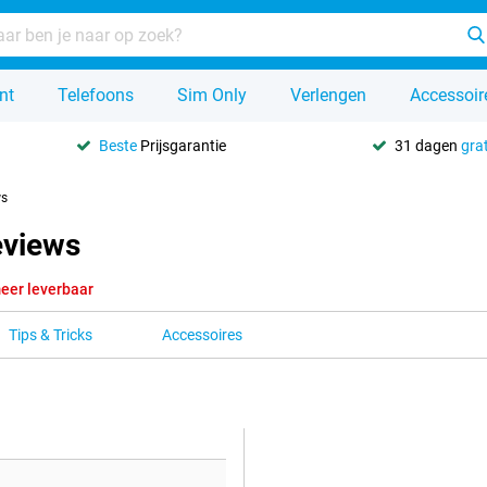
nt
Telefoons
Sim Only
Verlengen
Accessoir
Beste
Prijsgarantie
31 dagen
grat
ws
eviews
eer leverbaar
Tips & Tricks
Accessoires