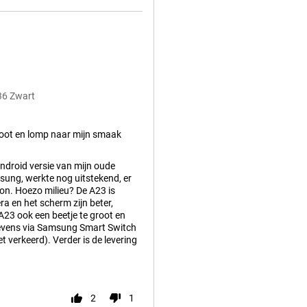
36 Zwart
root en lomp naar mijn smaak
droid versie van mijn oude
sung, werkte nog uitstekend, er
on. Hoezo milieu? De A23 is
a en het scherm zijn beter,
A23 ook een beetje te groot en
gevens via Samsung Smart Switch
et verkeerd). Verder is de levering
?
2
1