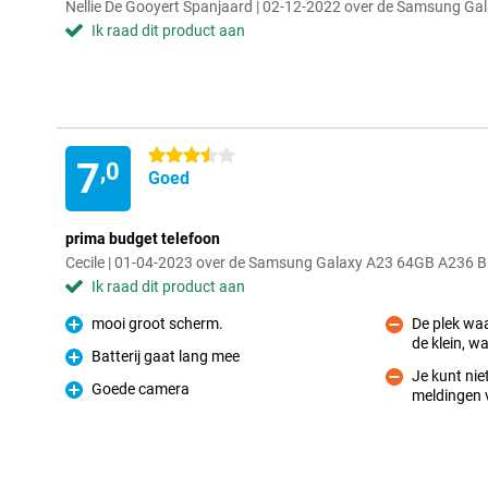
Nellie De Gooyert Spanjaard | 02-12-2022 over de Samsung G
Ik raad dit product aan
3.5 sterren
7
,0
Goed
prima budget telefoon
Cecile | 01-04-2023 over de Samsung Galaxy A23 64GB A236 
Ik raad dit product aan
mooi groot scherm.
De plek waa
Pluspunt
de klein, w
Minpunt
Batterij gaat lang mee
Pluspunt
Je kunt niet
Goede camera
meldingen 
Minpunt
Pluspunt