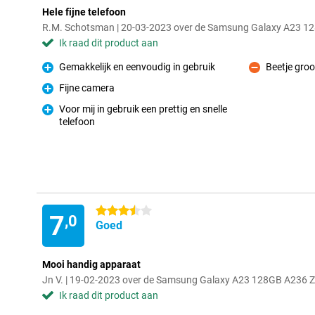
Hele fijne telefoon
R.M. Schotsman | 20-03-2023 over de Samsung Galaxy A23 1
Ik raad dit product aan
Gemakkelijk en eenvoudig in gebruik
Beetje gro
Pluspunt
Minpunt
Fijne camera
Pluspunt
Voor mij in gebruik een prettig en snelle
telefoon
Pluspunt
3.5 sterren
7
,0
Goed
Mooi handig apparaat
Jn V. | 19-02-2023 over de Samsung Galaxy A23 128GB A236 
Ik raad dit product aan