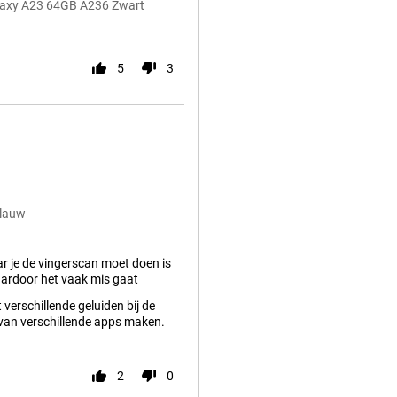
alaxy A23 64GB A236 Zwart
5
3
Blauw
r je de vingerscan moet doen is
aardoor het vaak mis gaat
 verschillende geluiden bij de
van verschillende apps maken.
2
0