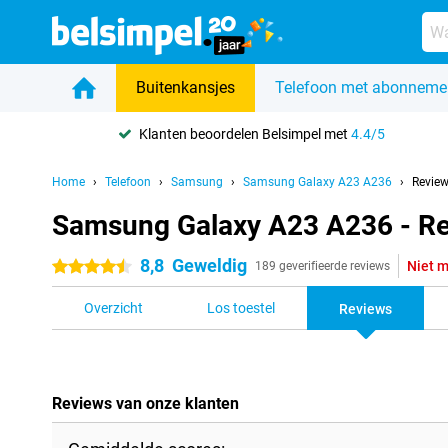
Buitenkansjes
Telefoon met abonneme
Klanten beoordelen Belsimpel met
4.4/5
Home
Telefoon
Samsung
Samsung Galaxy A23 A236
Revie
Samsung Galaxy A23 A236 - R
8,8
Geweldig
Niet m
4.5 sterren
189 geverifieerde reviews
Overzicht
Los toestel
Reviews
Reviews van onze klanten