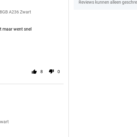
Reviews kunnen alleen geschre
28GB A236 Zwart
ot maar went snel
8
0
Zwart