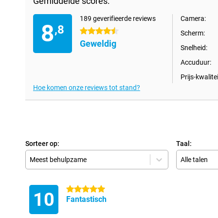
Gemiddelde scores:
189 geverifieerde reviews
Camera:
8
,8
4.5 sterren
Scherm:
Geweldig
Snelheid:
Accuduur:
Prijs-kwalitei
Hoe komen onze reviews tot stand?
Sorteer op:
Taal:
Meest behulpzame
Alle talen
5 sterren
10
Fantastisch