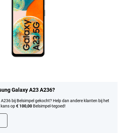
msung Galaxy A23 A236?
A236 bij Belsimpel gekocht? Help dan andere klanten bij het
 kans op
€ 100,00
Belsimpel-tegoed!