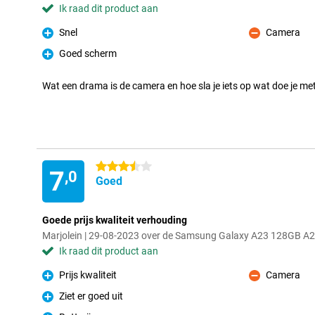
Ik raad dit product aan
Snel
Camera
Pluspunt
Minpunt
Goed scherm
Pluspunt
Wat een drama is de camera en hoe sla je iets op wat doe je me
3.5 sterren
7
,0
Goed
Goede prijs kwaliteit verhouding
Marjolein | 29-08-2023 over de Samsung Galaxy A23 128GB A
Ik raad dit product aan
Prijs kwaliteit
Camera
Pluspunt
Minpunt
Ziet er goed uit
Pluspunt