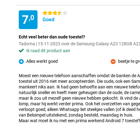
3.5 sterren
7
,0
Goed
Echt veel beter dan oude toestel?
Tadorna | 15-11-2023 over de Samsung Galaxy A23 128GB A2
Ik raad dit product aan
Alles werkt goed
beetje te g
Pluspunt
Minpunt
Moest een nieuwe telefoon aanschaffen omdat de banken de An
toestel uit 2016 niet meer accepteerden. Die oude, ook een Sam
mankeert niks aan. Ik had geen behoefte aan een nieuwe telefo
natuurlijk sneller en heeft meer geheugen dan de oude, de camer
maar ik zou uit mezelf geen nieuwe hebben gekocht. Ik vind de 
lomp, maar hij werkt verder prima. Ook het overzetten van ge
verloopt goed, alleen Whatsapp liet steekjes vallen (of ik deed h
van Belsimpel uitstekend, zondag besteld, maandag in huis.
Maar wat moet ik nu met een prima werkend Android 7 toestel