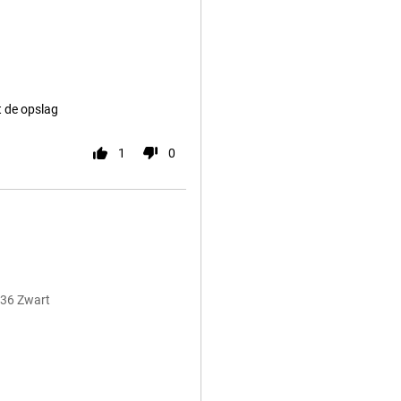
t de opslag
1
0
236 Zwart