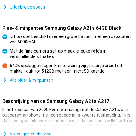
Uitgebreide specs
Plus- & minpunten Samsung Galaxy A21s 64GB Black
Dit toestel beschikt over een grote batterij met een capaciteit
van 5000mAh
Pluspunt
Met de fijne camera set-up maak je leuke foto's in
verschillende situaties
Pluspunt
64GB opslaggeheugen kan te weinig zijn, maar je breidt dit
makkelijk uit tot 512GB met een microSD-kaartje
Minpunt
Alle plus- & minpunten
Beschrijving van de Samsung Galaxy A21s A217
In het voorjaar van 2020 komt Samsung met de Galaxy A21s, een
budgetsmartphone met een goede prijs-kwaliteitverhouding. Hij is
daardoor geschikt voor mensen die niet de hoofdprijs willen betalen
voor een telefoon, maar toch een leuk toestel willen hebben.
Zo heeft hij op de achterkant een viertal camera's, waarmee je
Volledige beschrijving