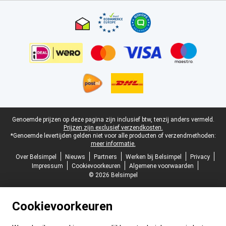
Certificaten, betaalmethoden, bezorgingsdienst partners
Juridische voettekst
Genoemde prijzen op deze pagina zijn inclusief btw, tenzij anders vermeld.
Prijzen zijn exclusief verzendkosten.
*Genoemde levertijden gelden niet voor alle producten of verzendmethoden:
meer informatie.
Over Belsimpel
Nieuws
Partners
Werken bij Belsimpel
Privacy
Impressum
Cookievoorkeuren
Algemene voorwaarden
© 2026 Belsimpel
Cookievoorkeuren