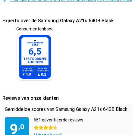
Experts over de Samsung Galaxy A21s 64GB Black
Consumentenbond
6,5
TESTOORDEEL
AUG 2020
Laagste
Hoogste
in de test
in de test
4,9
8,2
Reviews van onze klanten
Gemiddelde scores van Samsung Galaxy A21s 64GB Black:
651 geverifieerde reviews
9
,0
4.5 sterren