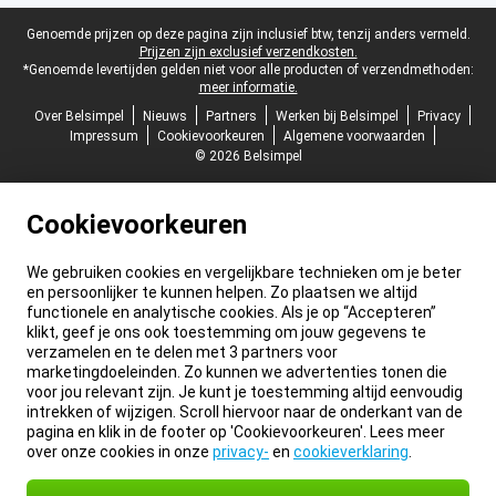
Juridische voettekst
Genoemde prijzen op deze pagina zijn inclusief btw, tenzij anders vermeld.
Prijzen zijn exclusief verzendkosten.
*Genoemde levertijden gelden niet voor alle producten of verzendmethoden:
meer informatie.
Over Belsimpel
Nieuws
Partners
Werken bij Belsimpel
Privacy
Impressum
Cookievoorkeuren
Algemene voorwaarden
© 2026 Belsimpel
Cookievoorkeuren
We gebruiken cookies en vergelijkbare technieken om je beter
en persoonlijker te kunnen helpen. Zo plaatsen we altijd
functionele en analytische cookies. Als je op “Accepteren”
klikt, geef je ons ook toestemming om jouw gegevens te
verzamelen en te delen met 3 partners voor
marketingdoeleinden. Zo kunnen we advertenties tonen die
voor jou relevant zijn. Je kunt je toestemming altijd eenvoudig
intrekken of wijzigen. Scroll hiervoor naar de onderkant van de
pagina en klik in de footer op 'Cookievoorkeuren'. Lees meer
over onze cookies in onze
privacy-
en
cookieverklaring
.