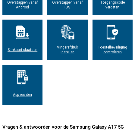
Overstappen vanaf
Overstappen vanaf
Toegangscode
Android
iOS
vergeten
Vingerafdruk
Toestelbeveiliging
Simkaart plaatsen
instellen
controleren
App rechten
Vragen & antwoorden voor de Samsung Galaxy A17 5G