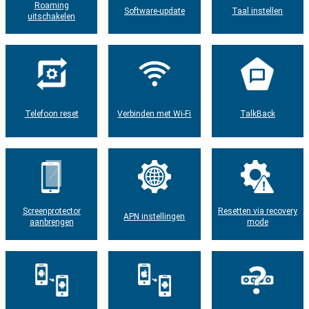
Roaming
Software-update
Taal instellen
uitschakelen
Telefoon reset
Verbinden met Wi-Fi
TalkBack
Screenprotector
Resetten via recovery
APN instellingen
aanbrengen
mode