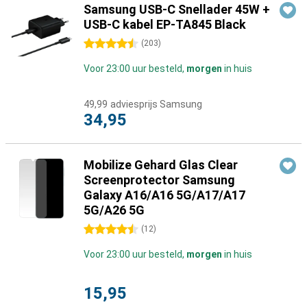
Samsung USB-C Snellader 45W +
USB-C kabel EP-TA845 Black
4.5 sterren
(
203
)
Voor 23:00 uur besteld,
morgen
in huis
49,99
adviesprijs Samsung
34,95
Mobilize Gehard Glas Clear
Screenprotector Samsung
Galaxy A16/A16 5G/A17/A17
5G/A26 5G
4.5 sterren
(
12
)
Voor 23:00 uur besteld,
morgen
in huis
15,95