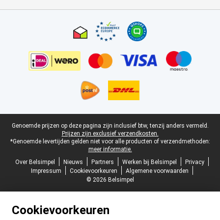
Certificaten, betaalmethoden, bezorgingsdienst partners
Juridische voettekst
Genoemde prijzen op deze pagina zijn inclusief btw, tenzij anders vermeld.
Prijzen zijn exclusief verzendkosten.
*Genoemde levertijden gelden niet voor alle producten of verzendmethoden:
meer informatie.
Over Belsimpel
Nieuws
Partners
Werken bij Belsimpel
Privacy
Impressum
Cookievoorkeuren
Algemene voorwaarden
© 2026 Belsimpel
Cookievoorkeuren