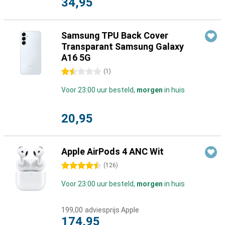
34,95
Samsung TPU Back Cover
Transparant Samsung Galaxy
A16 5G
1.5 sterren
(
1
)
Voor 23:00 uur besteld,
morgen
in huis
20,95
Apple AirPods 4 ANC Wit
4.5 sterren
(
126
)
Voor 23:00 uur besteld,
morgen
in huis
199,00
adviesprijs Apple
174,95