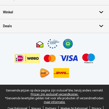
Winkel
Deals
Certificaten, betaalmethoden, bezorgingsdienst partners
Juridische voettekst
Genoemde prijzen op deze pagina zijn inclusief btw, tenzij anders vermeld.
Prijzen zijn exclusief verzendkosten.
*Genoemde levertijden gelden niet voor alle producten of verzendmethoden:
meer informatie.
Over Belsimpel
Nieuws
Partners
Werken bij Belsimpel
Privacy