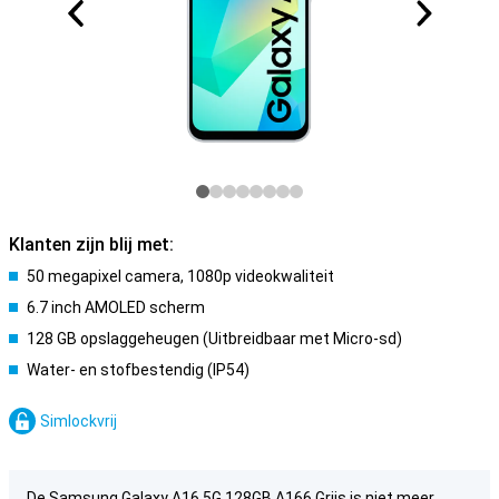
Klanten zijn blij met:
50 megapixel camera, 1080p videokwaliteit
6.7 inch AMOLED scherm
128 GB opslaggeheugen (Uitbreidbaar met Micro-sd)
Water- en stofbestendig (IP54)
Simlockvrij
De Samsung Galaxy A16 5G 128GB A166 Grijs is niet meer