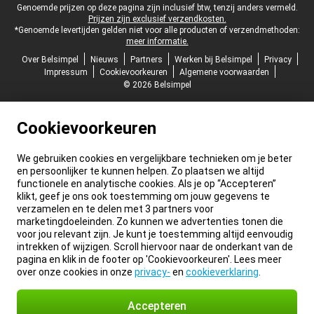
Juridische voettekst
Genoemde prijzen op deze pagina zijn inclusief btw, tenzij anders vermeld.
Prijzen zijn exclusief verzendkosten.
*Genoemde levertijden gelden niet voor alle producten of verzendmethoden:
meer informatie.
Over Belsimpel
Nieuws
Partners
Werken bij Belsimpel
Privacy
Impressum
Cookievoorkeuren
Algemene voorwaarden
© 2026 Belsimpel
Cookievoorkeuren
We gebruiken cookies en vergelijkbare technieken om je beter
en persoonlijker te kunnen helpen. Zo plaatsen we altijd
functionele en analytische cookies. Als je op “Accepteren”
klikt, geef je ons ook toestemming om jouw gegevens te
verzamelen en te delen met 3 partners voor
marketingdoeleinden. Zo kunnen we advertenties tonen die
voor jou relevant zijn. Je kunt je toestemming altijd eenvoudig
intrekken of wijzigen. Scroll hiervoor naar de onderkant van de
pagina en klik in de footer op 'Cookievoorkeuren'. Lees meer
over onze cookies in onze
privacy-
en
cookieverklaring
.
Accepteren