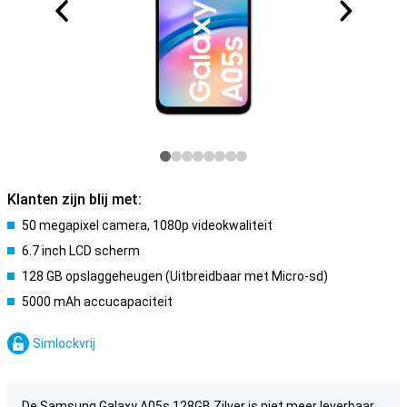
Klanten zijn blij met:
50 megapixel camera, 1080p videokwaliteit
6.7 inch LCD scherm
128 GB opslaggeheugen (Uitbreidbaar met Micro-sd)
5000 mAh accucapaciteit
Simlockvrij
De Samsung Galaxy A05s 128GB Zilver is niet meer leverbaar.