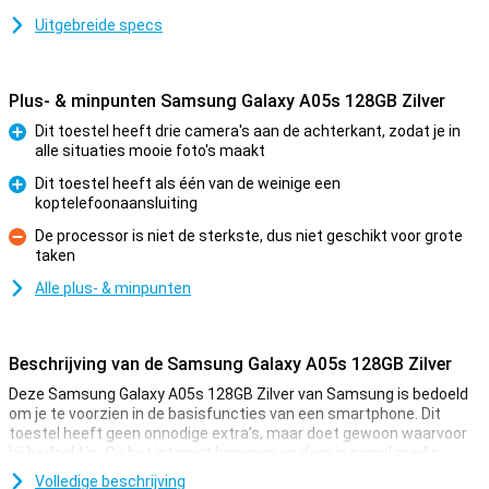
Uitgebreide specs
Plus- & minpunten Samsung Galaxy A05s 128GB Zilver
Dit toestel heeft drie camera's aan de achterkant, zodat je in
alle situaties mooie foto's maakt
Pluspunt
Dit toestel heeft als één van de weinige een
koptelefoonaansluiting
Pluspunt
De processor is niet de sterkste, dus niet geschikt voor grote
taken
Minpunt
Alle plus- & minpunten
Beschrijving van de Samsung Galaxy A05s 128GB Zilver
Deze Samsung Galaxy A05s 128GB Zilver van Samsung is bedoeld
om je te voorzien in de basisfuncties van een smartphone. Dit
toestel heeft geen onnodige extra’s, maar doet gewoon waarvoor
hij bedoeld is. Op het internet browsen en door je social media
scrollen is waar deze telefoon goed in is!
Volledige beschrijving