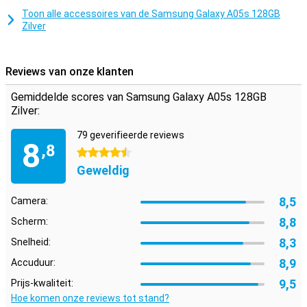
bestand tegen vallen en stoten. Deze smartphone is uitstekend
Toon alle accessoires van de Samsung Galaxy A05s 128GB
voor gebruikers die geluidskwaliteit belangrijk vinden. Het toestel
Zilver
heeft namelijk stereo speakers.
Reviews van onze klanten
Gemiddelde scores van Samsung Galaxy A05s 128GB
Zilver:
79 geverifieerde reviews
8
,8
4.5 sterren
Geweldig
8,5
Camera:
8,8
Scherm:
8,3
Snelheid:
8,9
Accuduur:
9,5
Prijs-kwaliteit:
Hoe komen onze reviews tot stand?