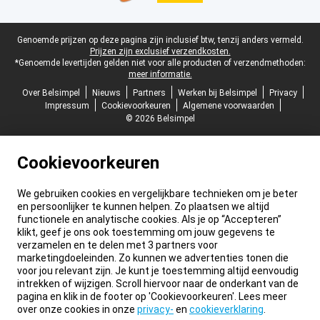
Juridische voettekst
Genoemde prijzen op deze pagina zijn inclusief btw, tenzij anders vermeld.
Prijzen zijn exclusief verzendkosten.
*Genoemde levertijden gelden niet voor alle producten of verzendmethoden:
meer informatie.
Over Belsimpel
Nieuws
Partners
Werken bij Belsimpel
Privacy
Impressum
Cookievoorkeuren
Algemene voorwaarden
© 2026 Belsimpel
Cookievoorkeuren
We gebruiken cookies en vergelijkbare technieken om je beter
en persoonlijker te kunnen helpen. Zo plaatsen we altijd
functionele en analytische cookies. Als je op “Accepteren”
klikt, geef je ons ook toestemming om jouw gegevens te
verzamelen en te delen met 3 partners voor
marketingdoeleinden. Zo kunnen we advertenties tonen die
voor jou relevant zijn. Je kunt je toestemming altijd eenvoudig
intrekken of wijzigen. Scroll hiervoor naar de onderkant van de
pagina en klik in de footer op 'Cookievoorkeuren'. Lees meer
over onze cookies in onze
privacy-
en
cookieverklaring
.