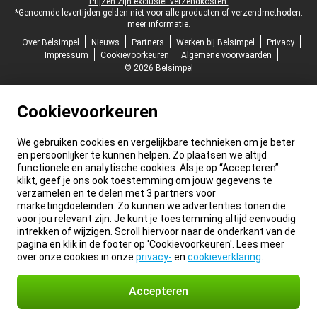
Prijzen zijn exclusief verzendkosten.
*Genoemde levertijden gelden niet voor alle producten of verzendmethoden:
meer informatie.
Over Belsimpel
Nieuws
Partners
Werken bij Belsimpel
Privacy
Impressum
Cookievoorkeuren
Algemene voorwaarden
© 2026 Belsimpel
Cookievoorkeuren
We gebruiken cookies en vergelijkbare technieken om je beter
en persoonlijker te kunnen helpen. Zo plaatsen we altijd
functionele en analytische cookies. Als je op “Accepteren”
klikt, geef je ons ook toestemming om jouw gegevens te
verzamelen en te delen met 3 partners voor
marketingdoeleinden. Zo kunnen we advertenties tonen die
voor jou relevant zijn. Je kunt je toestemming altijd eenvoudig
intrekken of wijzigen. Scroll hiervoor naar de onderkant van de
pagina en klik in de footer op 'Cookievoorkeuren'. Lees meer
over onze cookies in onze
privacy-
en
cookieverklaring
.
Accepteren