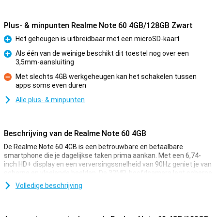
Plus- & minpunten Realme Note 60 4GB/128GB Zwart
Het geheugen is uitbreidbaar met een microSD-kaart
Pluspunt
Als één van de weinige beschikt dit toestel nog over een
3,5mm-aansluiting
Pluspunt
Met slechts 4GB werkgeheugen kan het schakelen tussen
apps soms even duren
Minpunt
Alle plus- & minpunten
Beschrijving van de Realme Note 60 4GB
De Realme Note 60 4GB is een betrouwbare en betaalbare
smartphone die je dagelijkse taken prima aankan. Met een 6,74-
inch HD+ display en een verversingssnelheid van 90Hz geniet je van
scherpe en vloeiende beelden. De 32MP-hoofdcamera legt scherpe
foto's vast, terwijl de 5MP-camera aan de voorkant geschikt is voor
Volledige beschrijving
selfies. De krachtige 5000mAh-batterij zorgt ervoor dat je de hele
dag door kunt zonder op te laden.